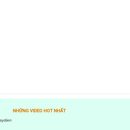
NHỮNG VIDEO HOT NHẤT
aydien