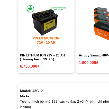
PIN LITHIUM ION 72V – 20 AH
Ắc quy Yamato 48V
(Thương hiệu PIN 365)
1.600.000
₫
6.750.000
₫
Model:
48G12
Mô tả
: .
Tương thích bò nhỏ 133, các xe đạp 2 yên(4 bình chì nhỏ)
lithium)