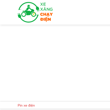
Skip
to
Danh mục
content
Pin xe điện