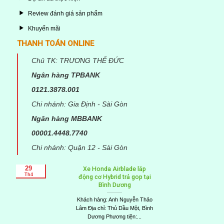
Review đánh giá sản phẩm
Khuyến mãi
THANH TOÁN ONLINE
Chủ TK: TRƯƠNG THẾ ĐỨC
Ngân hàng TPBANK
0121.3878.001
Chi nhánh: Gia Định - Sài Gòn
Email
*
Ngân hàng MBBANK
00001.4448.7740
Chi nhánh: Quận 12 - Sài Gòn
29
amaha
Xe Honda Airblade lắp
Th4
 Lộc,
động cơ Hybrid trả gop tại
Bình Dương
c Hải
Khách hàng: Anh Nguyễn Thảo
 Nai
Lâm Địa chỉ: Thủ Dầu Một, Bình
rus...
Dương Phương tiện:...