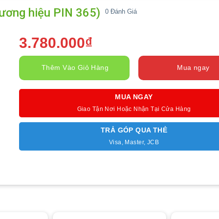
ương hiệu PIN 365)
0
Đánh Giá
3.780.000
₫
Thêm Vào Giỏ Hàng
Mua ngay
MUA NGAY
Giao Tận Nơi Hoặc Nhận Tại Cửa Hàng
TRẢ GÓP QUA THẺ
Visa, Master, JCB