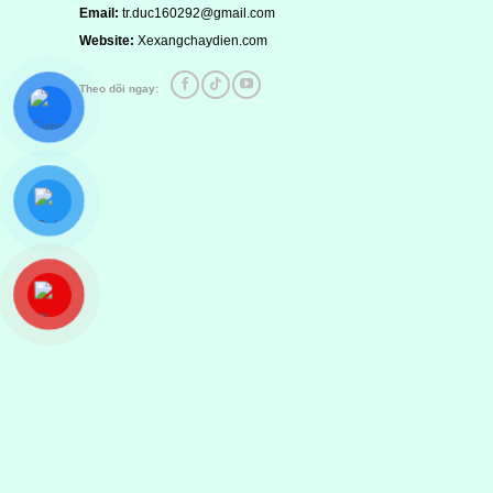
Email:
tr.duc160292@gmail.com
Website:
Xexangchaydien.com
Theo dõi ngay:
Thêm ảnh đánh giá
Các định dạng ảnh được chấp nhận: jpg,png.
Name
*
04
Hướng dẫn lắp đặt Y
Xe Honda Vario Hybrid lắp
Th4
Taurus Hybrid tại Xuân
đặt tại Quận 12 Sài Gòn
Đồng Nai
Khách hàng: Đỗ Nhuận Địa chỉ:
Khách hàng: Nguyễn Ngọ
Quận 8, Sài Gòn Phương tiện:
Địa chỉ: Xuân lộc, Đồng
Honda Vario Hệ...
Phương tiện: Yamaha Tau