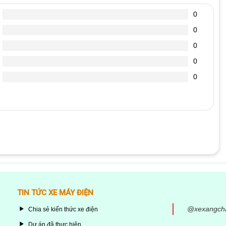
0
0
0
0
0
“PIN LITHIUM ION 48V – 12 AH (Thương hiệu PIN 365)”
4 trên 5 sao
5 trên 5 sao
TIN TỨC XE MÁY ĐIỆN
@xexangch
Chia sẻ kiến thức xe điện
Dự án đã thực hiện