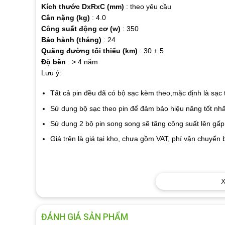
Kích thước DxRxC (mm)
: theo yêu cầu
Cân nặng (kg)
: 4.0
Công suất động cơ (w)
: 350
Bảo hành (tháng)
: 24
Quãng đường tối thiểu (km)
: 30 ± 5
Độ bền
: > 4 năm
Lưu ý:
Tất cả pin đều đã có bộ sạc kèm theo,mặc định là sạc
Sử dụng bộ sạc theo pin để đảm bảo hiệu năng tốt nhấ
Sử dụng 2 bộ pin song song sẽ tăng công suất lên gấp
Giá trên là giá tại kho, chưa gồm VAT, phí vận chuyển
X
ĐÁNH GIÁ SẢN PHẨM