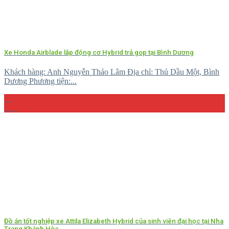
Xe Honda Airblade lắp động cơ Hybrid trả gop tại Bình Dương
Khách hàng: Anh Nguyễn Thảo Lâm Địa chỉ: Thủ Dầu Một, Bình
Dương Phương tiện:...
29
Th4
Đồ án tốt nghiệp xe Attila Elizabeth Hybrid của sinh viên đại học tại Nha
Trang Khánh Hòa