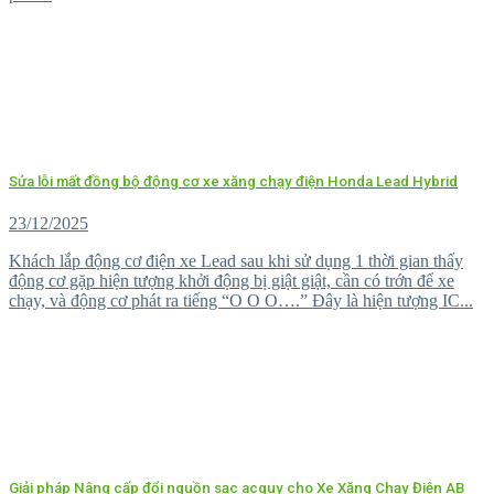
Sửa lỗi mất đồng bộ động cơ xe xăng chạy điện Honda Lead Hybrid
23/12/2025
Khách lắp động cơ điện xe Lead sau khi sử dụng 1 thời gian thấy
động cơ gặp hiện tượng khởi động bị giật giật, cần có trớn để xe
chạy, và động cơ phát ra tiếng “O O O….” Đây là hiện tượng IC...
Giải pháp Nâng cấp đổi nguồn sạc acquy cho Xe Xăng Chạy Điện AB