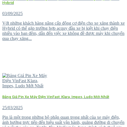
Hybrid
03/09/2025
Với những khách hàng nâng cấp động cơ điện cho xe xăng thành xe
Hybrid có thể gặp trường hợp acquy đầu xe bị kiệt khi chạy điện
nhiều vào ban đêm, dẫn đến việc xe không đề được máy khi chuyển
qua chạy xăng...
Bảng Giá Pin Xe Máy Điện VinFast: Klara, Impes, Ludo Mới Nhất
25/03/2025
Pin là một trong những bộ phận quan trọng nhất của xe máy điện,
ảnh hưởng trực tiếp đến hiệu suất vận hành, quãng đường di chuyển