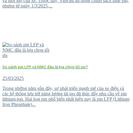
và tuổi thọ của xe. Trước đây, VinFast áp dụng chính sách thuê pin,
nhưng từ ngày 1/3/2025,...
So sánh pin LFP và NMC đâu là lựa chọn tối ưu?
25/03/2025
Trong những năm gần đây, sự phát triển mạnh mẽ của xe điện và
các hệ thống lưu trữ năng lượng tái tạo đã thúc đẩy nhu cầu về pin
lithium-ion. Hai loại pin phổ biến nhất hiện nay là pin LFP (Lithium
Iron Phosphate)...