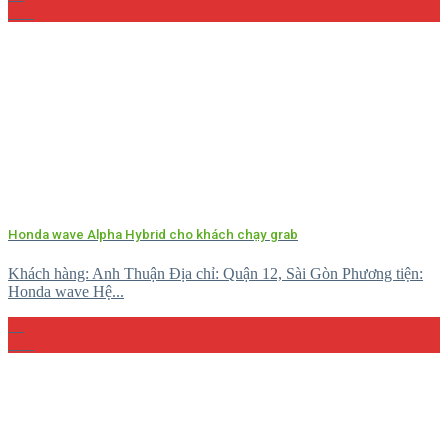
Th4
Honda wave Alpha Hybrid cho khách chạy grab
Khách hàng: Anh Thuận Địa chỉ: Quận 12, Sài Gòn Phương tiện:
Honda wave Hệ...
15
Th4