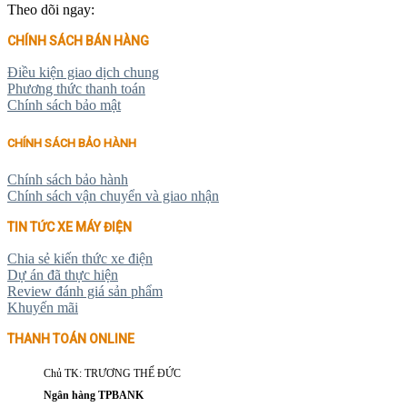
Theo dõi ngay:
CHÍNH SÁCH BÁN HÀNG
Điều kiện giao dịch chung
Phương thức thanh toán
Chính sách bảo mật
CHÍNH SÁCH BẢO HÀNH
Chính sách bảo hành
Chính sách vận chuyển và giao nhận
TIN TỨC XE MÁY ĐIỆN
Chia sẻ kiến thức xe điện
Dự án đã thực hiện
Review đánh giá sản phẩm
Khuyến mãi
THANH TOÁN ONLINE
Chủ TK: TRƯƠNG THẾ ĐỨC
Ngân hàng TPBANK