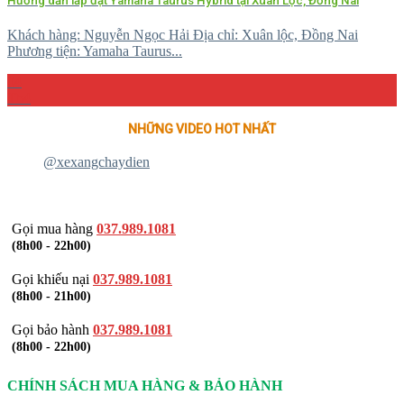
Hướng dẫn lắp đặt Yamaha Taurus Hybrid tại Xuân Lộc, Đồng Nai
Khách hàng: Nguyễn Ngọc Hải Địa chỉ: Xuân lộc, Đồng Nai
Phương tiện: Yamaha Taurus...
04
Th4
NHỮNG VIDEO HOT NHẤT
@xexangchaydien
Gọi mua hàng
037.989.1081
(8h00 - 22h00)
Gọi khiếu nại
037.989.1081
(8h00 - 21h00)
Gọi bảo hành
037.989.1081
(8h00 - 22h00)
CHÍNH SÁCH MUA HÀNG & BẢO HÀNH