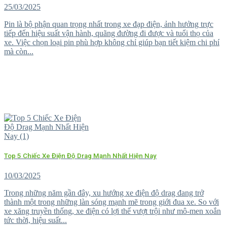
25/03/2025
Pin là bộ phận quan trọng nhất trong xe đạp điện, ảnh hưởng trực
tiếp đến hiệu suất vận hành, quãng đường đi được và tuổi thọ của
xe. Việc chọn loại pin phù hợp không chỉ giúp bạn tiết kiệm chi phí
mà còn...
Top 5 Chiếc Xe Điện Độ Drag Mạnh Nhất Hiện Nay
10/03/2025
Trong những năm gần đây, xu hướng xe điện độ drag đang trở
thành một trong những làn sóng mạnh mẽ trong giới đua xe. So với
xe xăng truyền thống, xe điện có lợi thế vượt trội như mô-men xoắn
tức thời, hiệu suất...