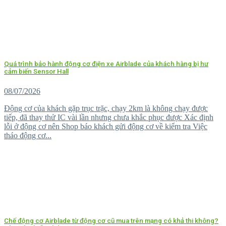
Quá trình bảo hành động cơ điện xe Airblade của khách hàng bị hư
cảm biến Sensor Hall
08/07/2026
Động cơ của khách gặp trục trặc, chạy 2km là không chạy được
tiếp, đã thay thử IC vài lần nhưng chưa khắc phục được Xác định
lỗi ở động cơ nên Shop báo khách gửi động cơ về kiểm tra Việc
tháo động cơ...
Chế động cơ Airblade từ động cơ cũ mua trên mạng có khả thi không?