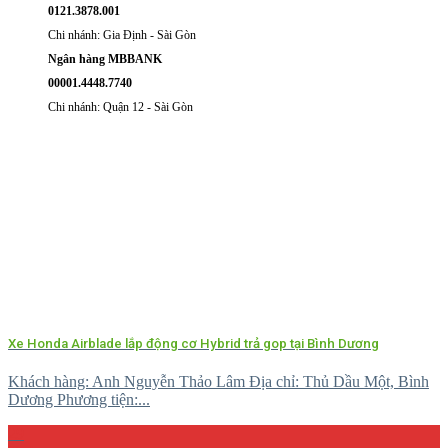
0121.3878.001
Chi nhánh: Gia Định - Sài Gòn
Ngân hàng MBBANK
00001.4448.7740
Chi nhánh: Quận 12 - Sài Gòn
Xe Honda Airblade lắp động cơ Hybrid trả gop tại Bình Dương
Khách hàng: Anh Nguyễn Thảo Lâm Địa chỉ: Thủ Dầu Một, Bình
Dương Phương tiện:...
29