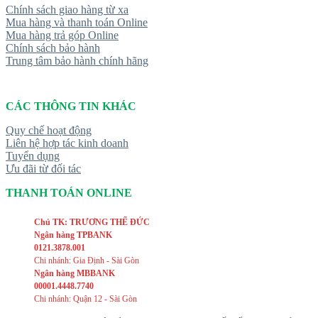
Chính sách giao hàng từ xa
Mua hàng và thanh toán Online
Mua hàng trả góp Online
Chính sách bảo hành
Trung tâm bảo hành chính hãng
CÁC THÔNG TIN KHÁC
Quy chế hoạt động
Liên hệ hợp tác kinh doanh
Tuyển dụng
Ưu đãi từ đối tác
THANH TOÁN ONLINE
Chủ TK: TRƯƠNG THẾ ĐỨC
Ngân hàng TPBANK
0121.3878.001
Chi nhánh: Gia Định - Sài Gòn
Ngân hàng MBBANK
00001.4448.7740
Chi nhánh: Quận 12 - Sài Gòn