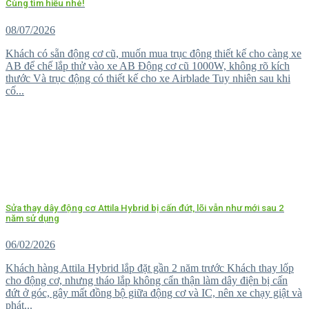
Cùng tìm hiểu nhé!
08/07/2026
Khách có sẵn động cơ cũ, muốn mua trục động thiết kế cho càng xe
AB để chế lắp thử vào xe AB Động cơ cũ 1000W, không rõ kích
thước Và trục động có thiết kế cho xe Airblade Tuy nhiên sau khi
cố...
Sửa thay dây động cơ Attila Hybrid bị cấn đứt, lõi vẫn như mới sau 2
năm sử dụng
06/02/2026
Khách hàng Attila Hybrid lắp đặt gần 2 năm trước Khách thay lốp
cho động cơ, nhưng tháo lắp không cẩn thận làm dây điện bị cấn
đứt ở góc, gây mất đồng bộ giữa động cơ và IC, nên xe chạy giật và
phát...