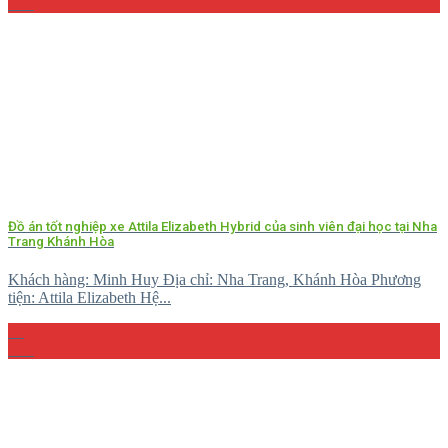
Th4
Đồ án tốt nghiệp xe Attila Elizabeth Hybrid của sinh viên đại học tại Nha
Trang Khánh Hòa
Khách hàng: Minh Huy Địa chỉ: Nha Trang, Khánh Hòa Phương
tiện: Attila Elizabeth Hệ...
27
Th5