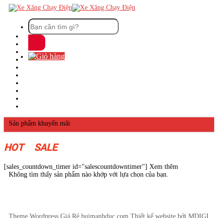
Skip
to
Tìm
content
kiếm:
Sản phẩm khuyến mãi
HOT
SALE
[sales_countdown_timer id="salescountdowntimer"]
Xem thêm
Không tìm thấy sản phẩm nào khớp với lựa chọn của bạn.
Theme Wordpress Giá Rẻ buimanhduc.com
Thiết kế website bởi MDIGI