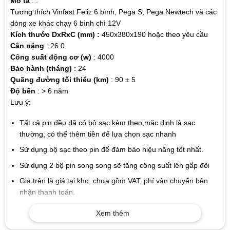
Mô tả
: .
Tương thích Vinfast Feliz 6 bình, Pega S, Pega Newtech và các
dòng xe khác chạy 6 bình chì 12V
Kích thước DxRxC (mm) :
450x380x190 hoặc theo yêu cầu
Cân nặng
: 26.0
Công suất động cơ (w)
: 4000
Bảo hành (tháng)
: 24
Quãng đường tối thiểu (km)
: 90 ± 5
Độ bền
: > 6 năm
Lưu ý:
Tất cả pin đều đã có bộ sạc kèm theo,mặc định là sạc
thường, có thể thêm tiền để lựa chọn sạc nhanh
Sử dụng bộ sạc theo pin để đảm bảo hiệu năng tốt nhất.
Sử dụng 2 bộ pin song song sẽ tăng công suất lên gấp đôi
Giá trên là giá tại kho, chưa gồm VAT, phí vận chuyển bên
nhận thanh toán.
Xem thêm