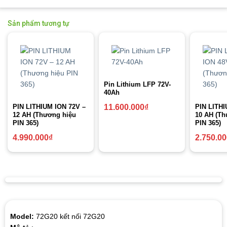
Sản phẩm tương tự
Pin Lithium LFP 72V-
40Ah
PIN LITHIUM ION 72V –
PIN LITHI
11.600.000
₫
12 AH (Thương hiệu
10 AH (Th
PIN 365)
PIN 365)
4.990.000
₫
2.750.0
Model:
72G20 kết nối 72G20