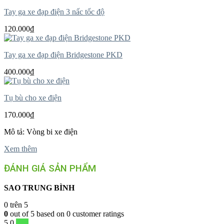
Tay ga xe đạp điện 3 nấc tốc độ
120.000
₫
Tay ga xe đạp điện Bridgestone PKD
400.000
₫
Tụ bù cho xe điện
170.000
₫
Mô tả: Vòng bi xe điện
Xem thêm
ĐÁNH GIÁ SẢN PHẨM
SAO TRUNG BÌNH
0
trên 5
0
out of
5
based on
0
customer ratings
5
0
0 %