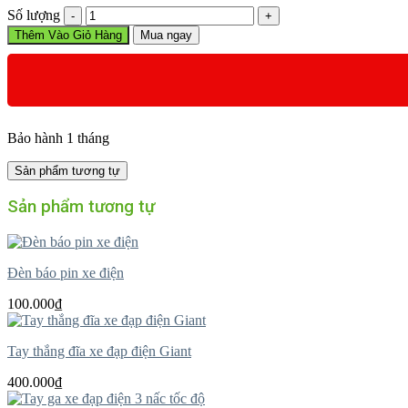
Vòng
Số lượng
bi
Thêm Vào Giỏ Hàng
Mua ngay
xe
điện
số
lượng
Bảo hành 1 tháng
Sản phẩm tương tự
Sản phẩm tương tự
Đèn báo pin xe điện
100.000
₫
Tay thắng đĩa xe đạp điện Giant
400.000
₫