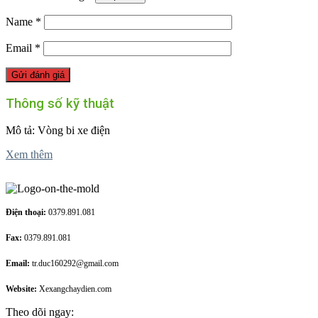
Name
*
Email
*
Thông số kỹ thuật
Mô tả: Vòng bi xe điện
Xem thêm
Điện thoại:
0379.891.081
Fax:
0379.891.081
Email:
tr.duc160292@gmail.com
Website:
Xexangchaydien.com
Theo dõi ngay: