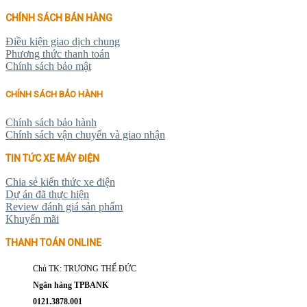
CHÍNH SÁCH BÁN HÀNG
Điều kiện giao dịch chung
Phương thức thanh toán
Chính sách bảo mật
CHÍNH SÁCH BẢO HÀNH
Chính sách bảo hành
Chính sách vận chuyển và giao nhận
TIN TỨC XE MÁY ĐIỆN
Chia sẻ kiến thức xe điện
Dự án đã thực hiện
Review đánh giá sản phẩm
Khuyến mãi
THANH TOÁN ONLINE
Chủ TK: TRƯƠNG THẾ ĐỨC
Ngân hàng TPBANK
0121.3878.001