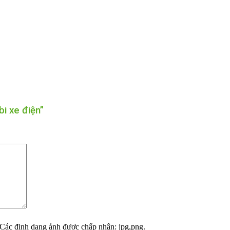
i xe điện”
Các định dạng ảnh được chấp nhận: jpg,png.