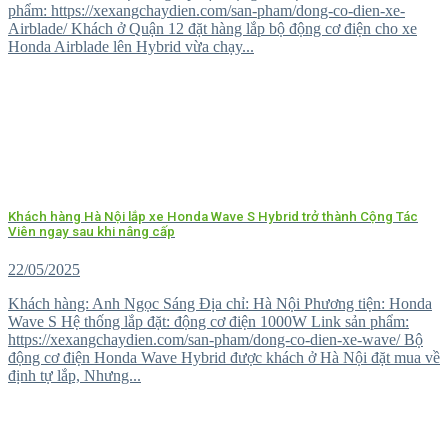
phẩm: https://xexangchaydien.com/san-pham/dong-co-dien-xe-
Airblade/ Khách ở Quận 12 đặt hàng lắp bộ động cơ điện cho xe
Honda Airblade lên Hybrid vừa chạy...
Khách hàng Hà Nội lắp xe Honda Wave S Hybrid trở thành Cộng Tác
Viên ngay sau khi nâng cấp
22/05/2025
Khách hàng: Anh Ngọc Sáng Địa chỉ: Hà Nội Phương tiện: Honda
Wave S Hệ thống lắp đặt: động cơ điện 1000W Link sản phẩm:
https://xexangchaydien.com/san-pham/dong-co-dien-xe-wave/ Bộ
động cơ điện Honda Wave Hybrid được khách ở Hà Nội đặt mua về
định tự lắp, Nhưng...