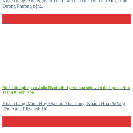
Khách hàng: Anh Nguyễn Thảo Lâm Địa chỉ: Thủ Dầu Một, Bình
Dương Phương tiện:...
29
Th4
Đồ án tốt nghiệp xe Attila Elizabeth Hybrid của sinh viên đại học tại Nha
Trang Khánh Hòa
Khách hàng: Minh Huy Địa chỉ: Nha Trang, Khánh Hòa Phương
tiện: Attila Elizabeth Hệ...
27
Th5