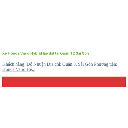
Xe Honda Vario Hybrid lắp đặt tại Quận 12 Sài Gòn
Khách hàng: Đỗ Nhuận Địa chỉ: Quận 8, Sài Gòn Phương tiện:
Honda Vario Hệ...
10
Th4