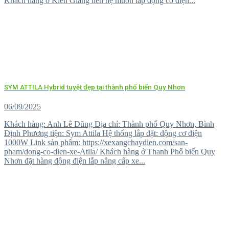
Khách hàng ở Kiên Giang liên hệ muốn lắp động cơ điện...
SYM ATTILA Hybrid tuyệt đẹp tại thành phố biển Quy Nhơn
06/09/2025
Khách hàng: Anh Lê Dũng Địa chỉ: Thành phố Quy Nhơn, Bình
Định Phương tiện: Sym Attila Hệ thống lắp đặt: động cơ điện
1000W Link sản phẩm: https://xexangchaydien.com/san-
pham/dong-co-dien-xe-Atila/ Khách hàng ở Thanh Phố biển Quy
Nhơn đặt hàng động điện lắp nâng cấp xe...