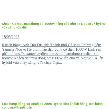
Khách Cà Mau mua động cơ 1000W nâng cấp cho xe Nouvo LX hybrid
vừa xăng vừa điện
18/05/2025
Khách hàng: Anh Đời Địa chỉ: Thành phố Cà Mau Phương tiện:
Yamaha Nouvo Hệ thống lắp đặt: động cơ điện 1000W Link sản
phẩm: https://xexangchaydien.com/san-pham/dong-co-dien-xe-
nouvo/ Khách đặt mua động cơ 1500W lắp cho xe Nouvo LX lên
hybrid vừa chạy xăng, vừa chạy điện...
Giao hàng Động cơ AirBlade 2008 Hybrid cho khách hàng, test bánh
xong mới thanh toán