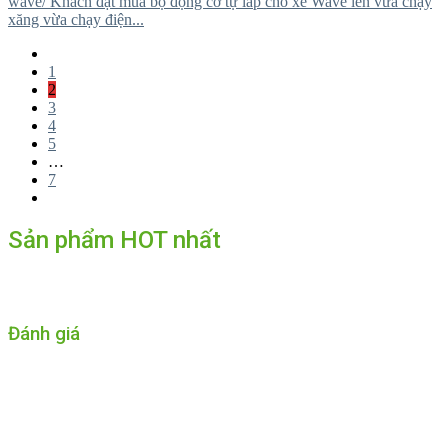
wave/ Khách đặt mua bộ động cơ tự lắp cho xe Wave lên vừa chạy
xăng vừa chạy điện...
1
2
3
4
5
…
7
Sản phẩm HOT nhất
Đánh giá