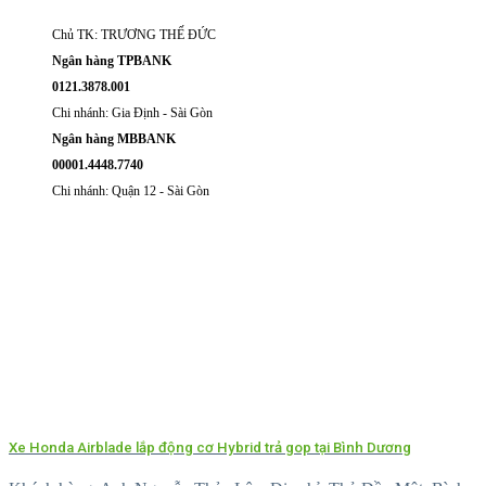
Chủ TK: TRƯƠNG THẾ ĐỨC
Ngân hàng TPBANK
0121.3878.001
Chi nhánh: Gia Định - Sài Gòn
Ngân hàng MBBANK
00001.4448.7740
Chi nhánh: Quận 12 - Sài Gòn
Xe Honda Airblade lắp động cơ Hybrid trả gop tại Bình Dương