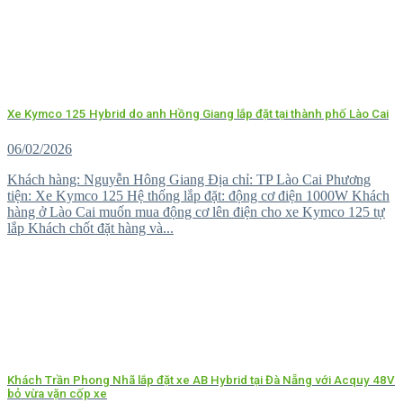
Xe Kymco 125 Hybrid do anh Hồng Giang lắp đặt tại thành phố Lào Cai
06/02/2026
Khách hàng: Nguyễn Hông Giang Địa chỉ: TP Lào Cai Phương
tiện: Xe Kymco 125 Hệ thống lắp đặt: động cơ điện 1000W Khách
hàng ở Lào Cai muốn mua động cơ lên điện cho xe Kymco 125 tự
lắp Khách chốt đặt hàng và...
Khách Trần Phong Nhã lắp đặt xe AB Hybrid tại Đà Nẵng với Acquy 48V
bỏ vừa vặn cốp xe