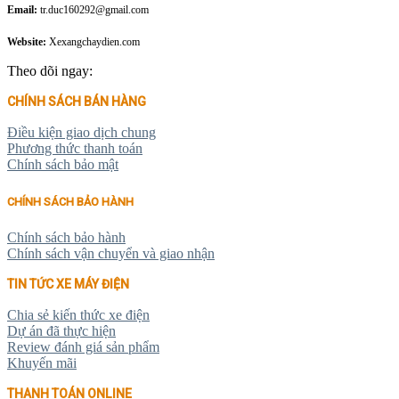
Email:
tr.duc160292@gmail.com
Website:
Xexangchaydien.com
Theo dõi ngay:
CHÍNH SÁCH BÁN HÀNG
Điều kiện giao dịch chung
Phương thức thanh toán
Chính sách bảo mật
CHÍNH SÁCH BẢO HÀNH
Chính sách bảo hành
Chính sách vận chuyển và giao nhận
TIN TỨC XE MÁY ĐIỆN
Chia sẻ kiến thức xe điện
Dự án đã thực hiện
Review đánh giá sản phẩm
Khuyến mãi
THANH TOÁN ONLINE