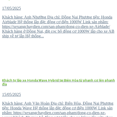
17/05/2025
Khách hàng: Anh Nhưỡng Địa chỉ: Đồng Nai Phương tiện: Honda
Airblade Hệ thống lắp đặt: động cơ điện 1000W Link sản phẩm:
https://xexangchaydien.com/san-pham/dong-co-dien-xe-Airblade/
Khách hàng ở Đồng Nai, đặt cọc bộ động cơ 1000W lắp cho xe AB
ship về tự lắp Hệ thống...
Khách tự lắp xe Honda Wave Hybrid tại Biên Hòa từ phanh cơ lên phanh
đĩa
15/05/2025
Khách hàng: Anh Văn Hoàn Địa chỉ: Biên Hòa, Đồng Nai Phương
tiện: Honda Wave Hệ thống lắp đặt: động cơ điện 1000W Link sản
phẩm: https://xexangchaydien.com/san-pham/dong-co-dien-xe-