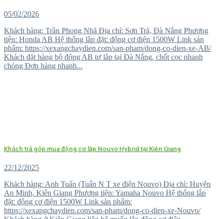
05/02/2026
Khách hàng: Trần Phong Nhã Địa chỉ: Sơn Trà, Đà Nẵng Phương
tiện: Honda AB Hệ thống lắp đặt: động cơ điện 1500W Link sản
phẩm: https://xexangchaydien.com/san-pham/dong-co-dien-xe-AB/
Khách đặt hàng bộ động AB tự lắp tại Đà Nẵng, chốt cọc nhanh
chóng Đơn hàng nhanh...
Khách trả góp mua động cơ lắp Nouvo Hybrid tại Kiên Giang
22/12/2025
Khách hàng: Anh Tuấn (Tuấn N T xe điện Nouvo) Địa chỉ: Huyện
An Minh, Kiên Giang Phương tiện: Yamaha Nouvo Hệ thống lắp
đặt: động cơ điện 1500W Link sản phẩm:
https://xexangchaydien.com/san-pham/dong-co-dien-xe-Nouvo/