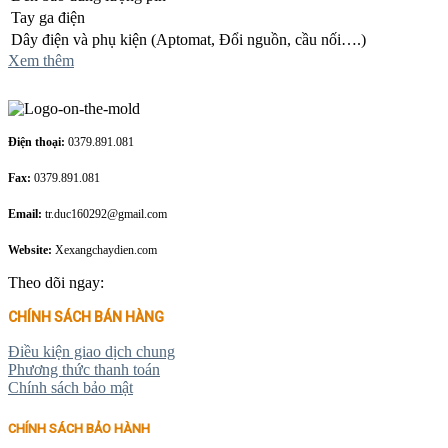
Tay ga điện
Dây điện và phụ kiện (Aptomat, Đổi nguồn, cầu nối….)
Xem thêm
Điện thoại:
0379.891.081
Fax:
0379.891.081
Email:
tr.duc160292@gmail.com
Website:
Xexangchaydien.com
Theo dõi ngay:
CHÍNH SÁCH BÁN HÀNG
Điều kiện giao dịch chung
Phương thức thanh toán
Chính sách bảo mật
CHÍNH SÁCH BẢO HÀNH