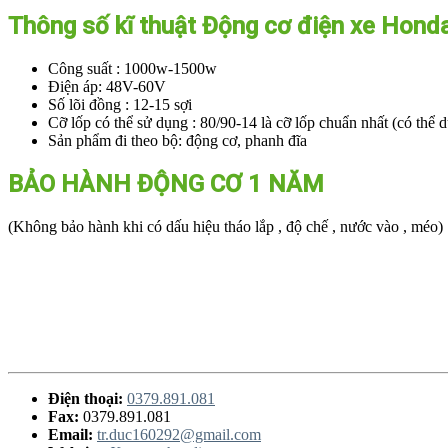
Thông số kĩ thuật Động cơ điện xe Honda
Công suất : 1000w-1500w
Điện áp: 48V-60V
Số lõi đồng : 12-15 sợi
Cỡ lốp có thể sử dụng : 80/90-14 là cỡ lốp chuẩn nhất (có thể 
Sản phẩm đi theo bộ: động cơ, phanh đĩa
BẢO HÀNH ĐỘNG CƠ 1 NĂM
(Không bảo hành khi có dấu hiệu tháo lắp , độ chế , nước vào , méo)
Điện thoại:
0379.891.081
Fax:
0379.891.081
Email:
tr.duc160292@gmail.com