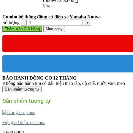
1500w
6.253.000
₫
Xóa
Combo hệ thống động cơ điện xe Yamaha Nouvo
Combo
Số lượng
hệ
Thêm Vào Giỏ Hàng
Mua ngay
thống
động
cơ
điện
xe
Yamaha
Nouvo
số
lượng
BẢO HÀNH ĐỘNG CƠ 12 THÁNG
Không bảo hành khi có dấu hiệu tháo lắp, độ chế, nước vào, méo
Sản phẩm tương tự
Sản phẩm tương tự
Động cơ điện xe Janus
4.600.000
₫