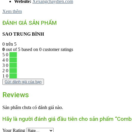
Website:
Xexangchaydien.com
Xem thêm
ĐÁNH GIÁ SẢN PHẨM
SAO TRUNG BÌNH
0
trên 5
0
out of
5
based on
0
customer ratings
5
0
0 %
4
0
0 %
3
0
0 %
2
0
0 %
1
0
0 %
Gửi đánh giá của bạn
Reviews
Sản phẩm chưa có đánh giá nào.
Hãy là người đánh giá đầu tiên cho sản phẩm “Com
Your Rating