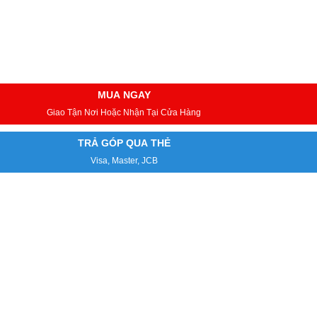
MUA NGAY
Giao Tận Nơi Hoặc Nhận Tại Cửa Hàng
TRẢ GÓP QUA THẺ
Visa, Master, JCB