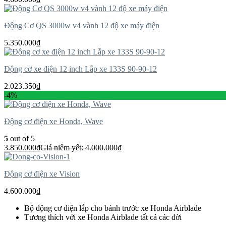
Động Cơ QS 3000w v4 vành 12 độ xe máy điện
5.350.000
₫
Động cơ xe điện 12 inch Lắp xe 133S 90-90-12
2.023.350
₫
-4%
Động cơ điện xe Honda, Wave
5
out of 5
3.850.000
₫
Giá niêm yết:
4.000.000
₫
Động cơ điện xe Vision
4.600.000
₫
Bộ động cơ điện lắp cho bánh trước xe Honda Airblade
Tương thích với xe Honda Airblade tất cả các đời