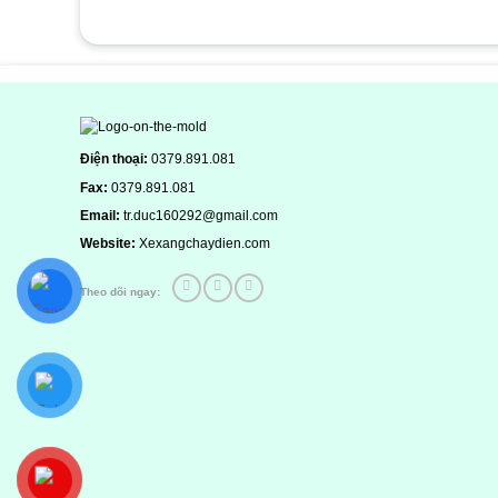
Hãy là người đánh giá đầu tiên cho sản phẩm 
1 trên 5 sao
2 trên 5 sao
3 trên 5 sao
4 trên 5 sa
Đánh giá của bạn
Điện thoại:
0379.891.081
Fax:
0379.891.081
Email:
tr.duc160292@gmail.com
Website:
Xexangchaydien.com
Theo dõi ngay:
Thêm ảnh đánh giá
Các định dạng ảnh được chấp nhận: jpg,png.
Name
*