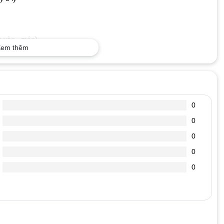
c vào , méo)
em thêm
p. Hồ Chí Minh
, Quận 12, Tp. Hồ Chí Minh
0
0
0
0
0