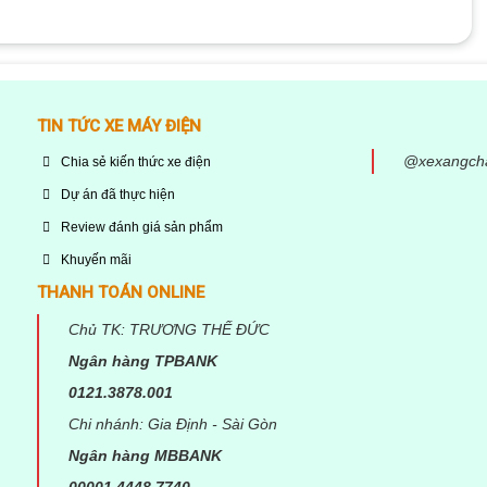
“Động cơ điện xe Honda Dylan”
o
5 trên 5 sao
TIN TỨC XE MÁY ĐIỆN
@xexangch
Chia sẻ kiến thức xe điện
Dự án đã thực hiện
Review đánh giá sản phẩm
Khuyến mãi
THANH TOÁN ONLINE
Chủ TK: TRƯƠNG THẾ ĐỨC
Ngân hàng TPBANK
0121.3878.001
Chi nhánh: Gia Định - Sài Gòn
Email
*
Ngân hàng MBBANK