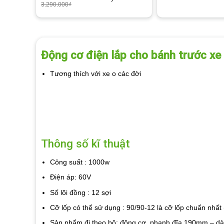
3.290.000
₫
Động cơ điện lắp cho bánh trước xe
Tương thích với xe o các đời
Thông số kĩ thuật
Công suất : 1000w
Điện áp: 60V
Số lõi đồng : 12 sợi
Cỡ lốp có thể sử dụng : 90/90-12 là cỡ lốp chuẩn nhất
Sản phẩm đi theo bộ: động cơ, phanh đĩa 190mm – dày