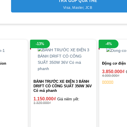
TRẢ GÓP QUA THẺ
Visa, Master, JCB
-13%
-4%
sion
Động cơ điện 
3.850.000
₫
4.000.000
₫
BÁNH TRƯỚC XE ĐIỆN 3 BÁNH
DRIFT CÓ CÔNG SUẤT 350W 36V
5
out of 5
Có má phanh
1.150.000
₫
Giá niêm yết:
1.320.000
₫