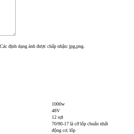
Các định dạng ảnh được chấp nhận: jpg,png.
1000w
48V
12 sợi
70/90-17 là cỡ lốp chuẩn nhất
động cơ, lốp