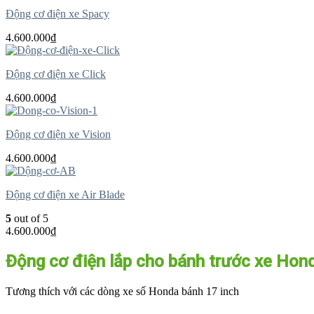
Động cơ điện xe Spacy
4.600.000
₫
Động cơ điện xe Click
4.600.000
₫
Động cơ điện xe Vision
4.600.000
₫
Động cơ điện xe Air Blade
5
out of 5
4.600.000
₫
Động cơ điện lắp cho bánh trước xe Hon
Tương thích với các dòng xe số Honda bánh 17 inch