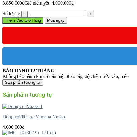
3.850.000
₫
Giá niêm yết:
4.000.000
₫
Động
Số lượng
cơ
Thêm Vào Giỏ Hàng
Mua ngay
điện
xe
Honda,
Wave
số
lượng
BẢO HÀNH 12 THÁNG
Không bảo hành khi có dấu hiệu tháo lắp, độ chế, nước vào, méo
Sản phẩm tương tự
Sản phẩm tương tự
Động cơ điện xe Yamaha Nozza
4.600.000
₫