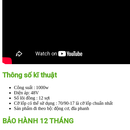
Thông số kĩ thuật
Công suất : 1000w
Điện áp: 48V
Số lõi đồng : 12 sợi
Cỡ lốp có thể sử dụng : 70/90-17 là cỡ lốp chuẩn nhất
Sản phẩm đi theo bộ: động cơ, đĩa phanh
BẢO HÀNH 12 THÁNG