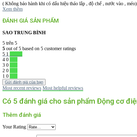
( Không bảo hành khi có dấu hiệu tháo lắp , độ chế , nước vào , méo)
Xem thêm
ĐÁNH GIÁ SẢN PHẨM
SAO TRUNG BÌNH
5
trên 5
5
out of
5
based on
5
customer ratings
5
1
100 %
4
0
0 %
3
0
0 %
2
0
0 %
1
0
0 %
Gửi đánh giá của bạn
Most recent reviews
Most helpful reviews
Có 5 đánh giá cho sản phẩm Động cơ đi
Thêm đánh giá
Your Rating