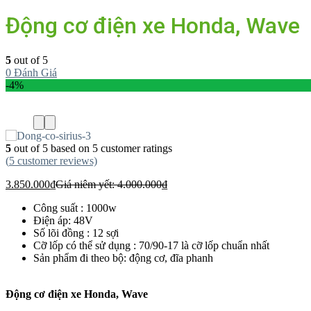
Động cơ điện xe Honda, Wave
5
out of 5
0
Đánh Giá
-4%
5
out of
5
based on
5
customer ratings
(
5
customer reviews)
3.850.000
₫
Giá niêm yết:
4.000.000
₫
Công suất : 1000w
Điện áp: 48V
Số lõi đồng : 12 sợi
Cỡ lốp có thể sử dụng : 70/90-17 là cỡ lốp chuẩn nhất
Sản phẩm đi theo bộ: động cơ, đĩa phanh
Động cơ điện xe Honda, Wave