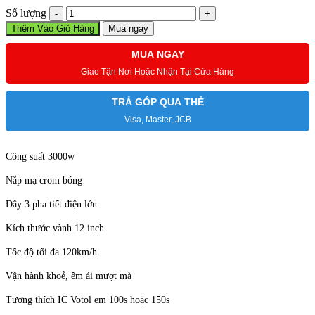
Động
Số lượng
Cơ
Thêm Vào Giỏ Hàng
Mua ngay
QS
3000w
MUA NGAY
v4
Giao Tận Nơi Hoặc Nhận Tại Cửa Hàng
vành
12
độ
TRẢ GÓP QUA THẺ
xe
Visa, Master, JCB
máy
điện
số
Công suất 3000w
lượng
Nắp mạ crom bóng
Dây 3 pha tiết điện lớn
Kích thước vành 12 inch
Tốc độ tối đa 120km/h
Vận hành khoẻ, êm ái mượt mà
Tương thích IC Votol em 100s hoặc 150s