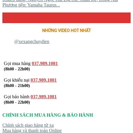
Phương tiện: Yamaha Taurus...
04
Th4
NHỮNG VIDEO HOT NHẤT
@xexangchaydien
Gọi mua hàng
037.989.1081
(8h00 - 22h00)
Gọi khiếu nại
037.989.1081
(8h00 - 21h00)
Gọi bảo hành
037.989.1081
(8h00 - 22h00)
CHÍNH SÁCH MUA HÀNG & BẢO HÀNH
Chính sách giao hàng từ xa
Mua hàng và thanh toán Online