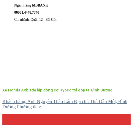
Ngân hàng MBBANK
00001.4448.7740
Chi nhánh: Quận 12 - Sài Gòn
Xe Honda Airblade lắp động cơ Hybrid trả gop tại Bình Dương
Khách hàng: Anh Nguyễn Thảo Lâm Địa chỉ: Thủ Dầu Một, Bình
Dương Phương tiện:...
29
Th4