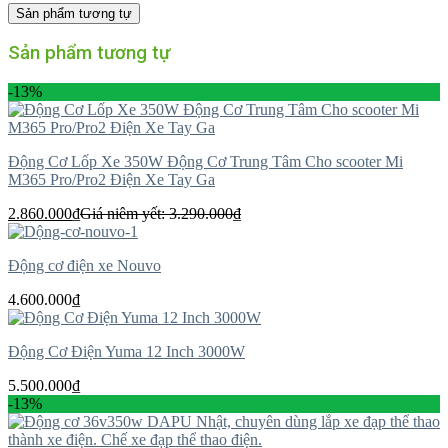
Sản phẩm tương tự
Sản phẩm tương tự
-13%
Động Cơ Lốp Xe 350W Động Cơ Trung Tâm Cho scooter Mi
M365 Pro/Pro2 Điện Xe Tay Ga
2.860.000
₫
Giá niêm yết:
3.290.000
₫
Động cơ điện xe Nouvo
4.600.000
₫
Động Cơ Điện Yuma 12 Inch 3000W
5.500.000
₫
-13%