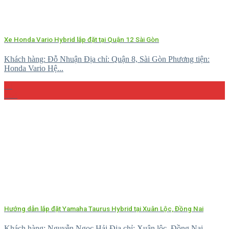
Xe Honda Vario Hybrid lắp đặt tại Quận 12 Sài Gòn
Khách hàng: Đỗ Nhuận Địa chỉ: Quận 8, Sài Gòn Phương tiện:
Honda Vario Hệ...
10
Th4
Hướng dẫn lắp đặt Yamaha Taurus Hybrid tại Xuân Lộc, Đồng Nai
Khách hàng: Nguyễn Ngọc Hải Địa chỉ: Xuân lộc, Đồng Nai