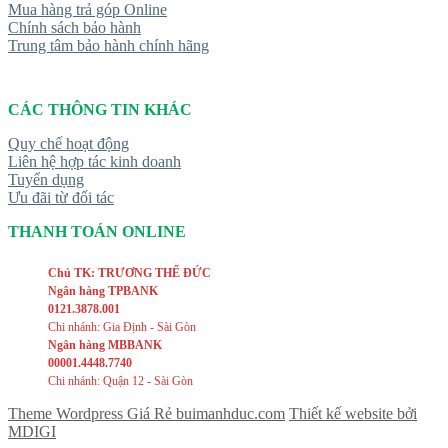
Mua hàng trả góp Online
Chính sách bảo hành
Trung tâm bảo hành chính hãng
CÁC THÔNG TIN KHÁC
Quy chế hoạt động
Liên hệ hợp tác kinh doanh
Tuyển dụng
Ưu đãi từ đối tác
THANH TOÁN ONLINE
Chủ TK: TRƯƠNG THẾ ĐỨC
Ngân hàng TPBANK
0121.3878.001
Chi nhánh: Gia Định - Sài Gòn
Ngân hàng MBBANK
00001.4448.7740
Chi nhánh: Quận 12 - Sài Gòn
Theme Wordpress Giá Rẻ buimanhduc.com
Thiết kế website bởi
MDIGI