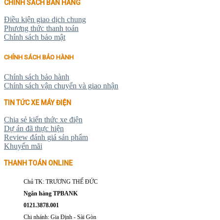
CHÍNH SÁCH BÁN HÀNG
Điều kiện giao dịch chung
Phương thức thanh toán
Chính sách bảo mật
CHÍNH SÁCH BẢO HÀNH
Chính sách bảo hành
Chính sách vận chuyển và giao nhận
TIN TỨC XE MÁY ĐIỆN
Chia sẻ kiến thức xe điện
Dự án đã thực hiện
Review đánh giá sản phẩm
Khuyến mãi
THANH TOÁN ONLINE
Chủ TK: TRƯƠNG THẾ ĐỨC
Ngân hàng TPBANK
0121.3878.001
Chi nhánh: Gia Định - Sài Gòn