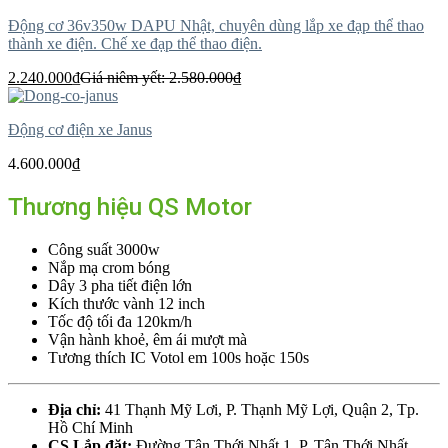
Động cơ 36v350w DAPU Nhật, chuyên dùng lắp xe đạp thể thao
thành xe điện. Chế xe đạp thể thao điện.
2.240.000
₫
Giá niêm yết:
2.580.000
₫
Động cơ điện xe Janus
4.600.000
₫
Thương hiệu QS Motor
Công suất 3000w
Nắp mạ crom bóng
Dây 3 pha tiết điện lớn
Kích thước vành 12 inch
Tốc độ tối đa 120km/h
Vận hành khoẻ, êm ái mượt mà
Tương thích IC Votol em 100s hoặc 150s
Địa chỉ:
41 Thạnh Mỹ Lơi, P. Thạnh Mỹ Lợi, Quận 2, Tp.
Hồ Chí Minh
CS Lắp đặt:
Đường Tân Thới Nhất 1, P. Tân Thới Nhất,