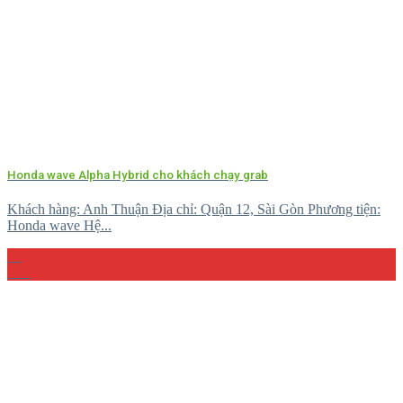
Honda wave Alpha Hybrid cho khách chạy grab
Khách hàng: Anh Thuận Địa chỉ: Quận 12, Sài Gòn Phương tiện:
Honda wave Hệ...
15
Th4