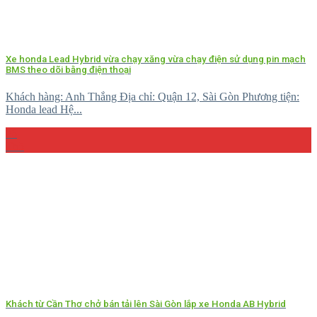
Xe honda Lead Hybrid vừa chạy xăng vừa chạy điện sử dụng pin mạch
BMS theo dõi bằng điện thoại
Khách hàng: Anh Thắng Địa chỉ: Quận 12, Sài Gòn Phương tiện:
Honda lead Hệ...
26
Th5
Khách từ Cần Thơ chở bán tải lên Sài Gòn lắp xe Honda AB Hybrid