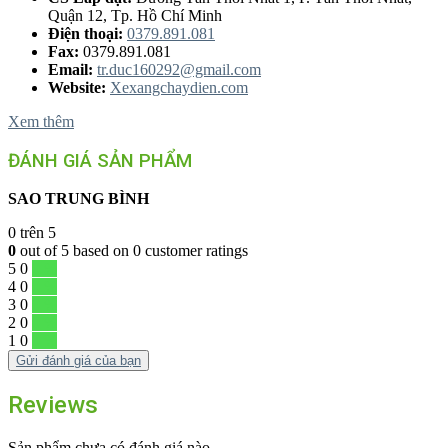
Quận 12, Tp. Hồ Chí Minh
Điện thoại:
0379.891.081
Fax:
0379.891.081
Email:
tr.duc160292@gmail.com
Website:
Xexangchaydien.com
Xem thêm
ĐÁNH GIÁ SẢN PHẨM
SAO TRUNG BÌNH
0
trên 5
0
out of
5
based on
0
customer ratings
5
0
0 %
4
0
0 %
3
0
0 %
2
0
0 %
1
0
0 %
Gửi đánh giá của bạn
Reviews
Sản phẩm chưa có đánh giá nào.