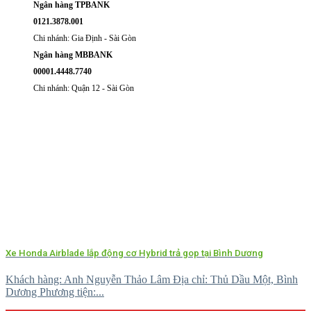
Ngân hàng TPBANK
0121.3878.001
Chi nhánh: Gia Định - Sài Gòn
Ngân hàng MBBANK
00001.4448.7740
Chi nhánh: Quận 12 - Sài Gòn
Xe Honda Airblade lắp động cơ Hybrid trả gop tại Bình Dương
Khách hàng: Anh Nguyễn Thảo Lâm Địa chỉ: Thủ Dầu Một, Bình
Dương Phương tiện:...