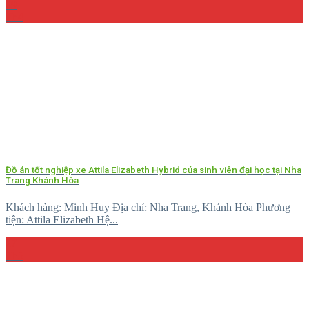
29
Th4
Đồ án tốt nghiệp xe Attila Elizabeth Hybrid của sinh viên đại học tại Nha
Trang Khánh Hòa
Khách hàng: Minh Huy Địa chỉ: Nha Trang, Khánh Hòa Phương
tiện: Attila Elizabeth Hệ...
27
Th5