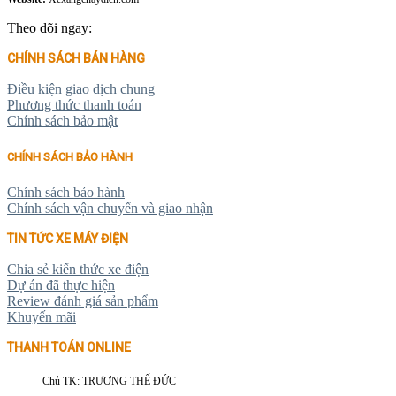
Theo dõi ngay:
CHÍNH SÁCH BÁN HÀNG
Điều kiện giao dịch chung
Phương thức thanh toán
Chính sách bảo mật
CHÍNH SÁCH BẢO HÀNH
Chính sách bảo hành
Chính sách vận chuyển và giao nhận
TIN TỨC XE MÁY ĐIỆN
Chia sẻ kiến thức xe điện
Dự án đã thực hiện
Review đánh giá sản phẩm
Khuyến mãi
THANH TOÁN ONLINE
Chủ TK: TRƯƠNG THẾ ĐỨC