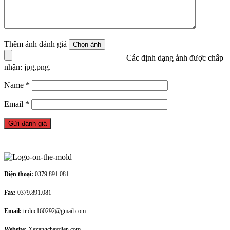
Thêm ảnh đánh giá
Các định dạng ảnh được chấp
nhận: jpg,png.
Name
*
Email
*
Điện thoại:
0379.891.081
Fax:
0379.891.081
Email:
tr.duc160292@gmail.com
Website:
Xexangchaydien.com