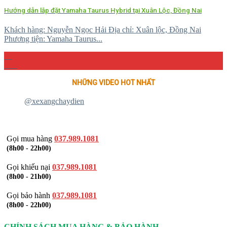
Hướng dẫn lắp đặt Yamaha Taurus Hybrid tại Xuân Lộc, Đồng Nai
Khách hàng: Nguyễn Ngọc Hải Địa chỉ: Xuân lộc, Đồng Nai
Phương tiện: Yamaha Taurus...
04
Th4
NHỮNG VIDEO HOT NHẤT
@xexangchaydien
Gọi mua hàng
037.989.1081
(8h00 - 22h00)
Gọi khiếu nại
037.989.1081
(8h00 - 21h00)
Gọi bảo hành
037.989.1081
(8h00 - 22h00)
CHÍNH SÁCH MUA HÀNG & BẢO HÀNH