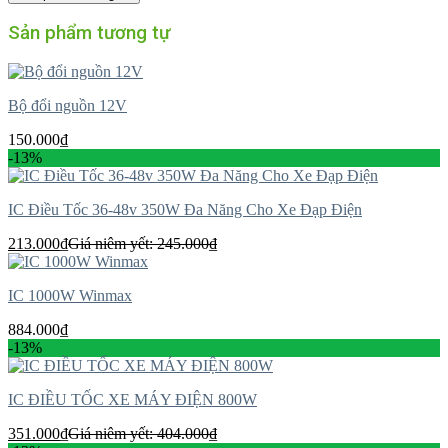
Sản phẩm tương tự
Bộ đổi nguồn 12V
150.000
₫
-13%
IC Điều Tốc 36-48v 350W Đa Năng Cho Xe Đạp Điện
213.000
₫
Giá niêm yết:
245.000
₫
IC 1000W Winmax
884.000
₫
-13%
IC ĐIỀU TỐC XE MÁY ĐIỆN 800W
351.000
₫
Giá niêm yết:
404.000
₫