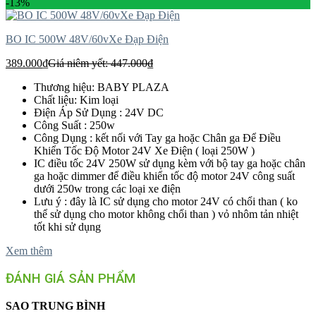
-13%
BO IC 500W 48V/60vXe Đạp Điện
389.000
₫
Giá niêm yết:
447.000
₫
Thương hiệu: BABY PLAZA
Chất liệu: Kim loại
Điện Áp Sử Dụng : 24V DC
Công Suất : 250w
Công Dụng : kết nối với Tay ga hoặc Chân ga Để Điều
Khiển Tốc Độ Motor 24V Xe Điện ( loại 250W )
IC điều tốc 24V 250W sử dụng kèm với bộ tay ga hoặc chân
ga hoặc dimmer để điều khiển tốc độ motor 24V công suất
dưới 250w trong các loại xe điện
Lưu ý : đây là IC sử dụng cho motor 24V có chổi than ( ko
thể sử dụng cho motor không chổi than ) vỏ nhôm tản nhiệt
tốt khi sử dụng
Xem thêm
ĐÁNH GIÁ SẢN PHẨM
SAO TRUNG BÌNH