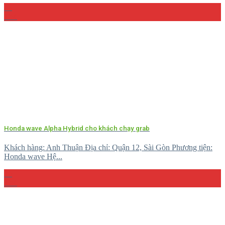
23
Th4
Honda wave Alpha Hybrid cho khách chạy grab
Khách hàng: Anh Thuận Địa chỉ: Quận 12, Sài Gòn Phương tiện:
Honda wave Hệ...
15
Th4