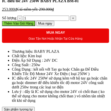
IC điều tốc 24V 250W BABY PLAZA BM-01
253.000
₫
Giá niêm yết:
290.000
₫
IC
Số lượng
điều
Thêm Vào Giỏ Hàng
Mua ngay
tốc
24V
MUA NGAY
250W
Giao Tận Nơi Hoặc Nhận Tại Cửa Hàng
BABY
PLAZA
BM-
Thương hiệu: BABY PLAZA
01
Chất liệu: Kim loại
số
Điện Áp Sử Dụng : 24V DC
lượng
Công Suất : 250w
Công Dụng : kết nối với Tay ga hoặc Chân ga Để Điều
Khiển Tốc Độ Motor 24V Xe Điện ( loại 250W )
IC điều tốc 24V 250W sử dụng kèm với bộ tay ga hoặc chân
ga hoặc dimmer để điều khiển tốc độ motor 24V công suất
dưới 250w trong các loại xe điện
Lưu ý : đây là IC sử dụng cho motor 24V có chổi than ( ko
thể sử dụng cho motor không chổi than ) vỏ nhôm tản nhiệt
tốt khi sử dụng
Sản phẩm tương tự