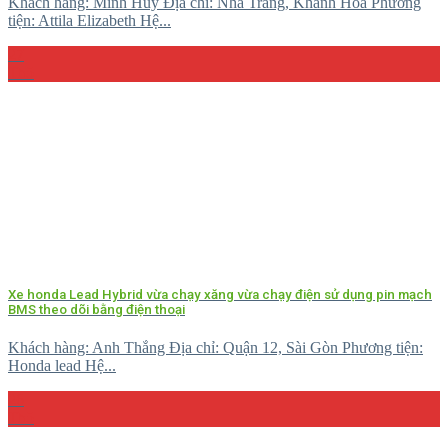
Khách hàng: Minh Huy Địa chỉ: Nha Trang, Khánh Hòa Phương
tiện: Attila Elizabeth Hệ...
27
Th5
Xe honda Lead Hybrid vừa chạy xăng vừa chạy điện sử dụng pin mạch
BMS theo dõi bằng điện thoại
Khách hàng: Anh Thắng Địa chỉ: Quận 12, Sài Gòn Phương tiện:
Honda lead Hệ...
26
Th5