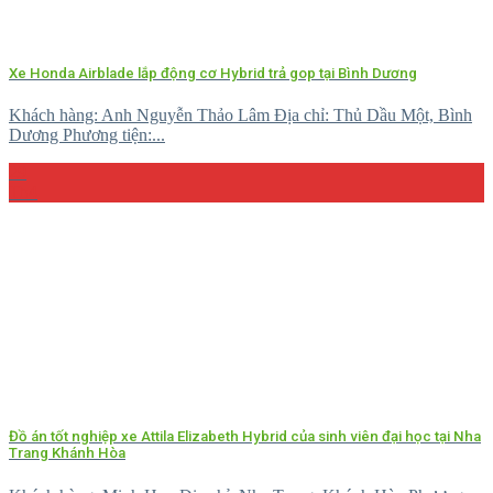
Xe Honda Airblade lắp động cơ Hybrid trả gop tại Bình Dương
Khách hàng: Anh Nguyễn Thảo Lâm Địa chỉ: Thủ Dầu Một, Bình
Dương Phương tiện:...
29
Th4
Đồ án tốt nghiệp xe Attila Elizabeth Hybrid của sinh viên đại học tại Nha
Trang Khánh Hòa