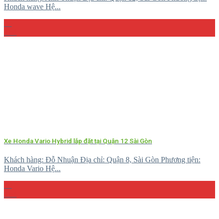
Honda wave Hệ...
15
Th4
Xe Honda Vario Hybrid lắp đặt tại Quận 12 Sài Gòn
Khách hàng: Đỗ Nhuận Địa chỉ: Quận 8, Sài Gòn Phương tiện:
Honda Vario Hệ...
10
Th4