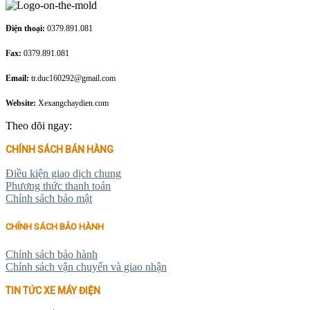
Điện thoại:
0379.891.081
Fax:
0379.891.081
Email:
tr.duc160292@gmail.com
Website:
Xexangchaydien.com
Theo dõi ngay:
CHÍNH SÁCH BÁN HÀNG
Điều kiện giao dịch chung
Phương thức thanh toán
Chính sách bảo mật
CHÍNH SÁCH BẢO HÀNH
Chính sách bảo hành
Chính sách vận chuyển và giao nhận
TIN TỨC XE MÁY ĐIỆN