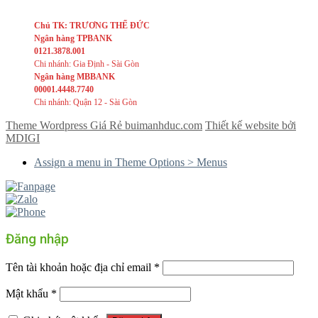
Chủ TK: TRƯƠNG THẾ ĐỨC
Ngân hàng TPBANK
0121.3878.001
Chi nhánh: Gia Định - Sài Gòn
Ngân hàng MBBANK
00001.4448.7740
Chi nhánh: Quận 12 - Sài Gòn
Theme Wordpress Giá Rẻ buimanhduc.com
Thiết kế website bởi
MDIGI
Assign a menu in Theme Options > Menus
Đăng nhập
Tên tài khoản hoặc địa chỉ email
*
Mật khẩu
*