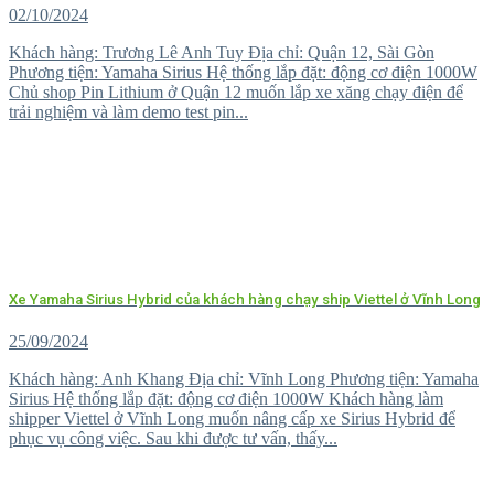
02/10/2024
Khách hàng: Trương Lê Anh Tuy Địa chỉ: Quận 12, Sài Gòn
Phương tiện: Yamaha Sirius Hệ thống lắp đặt: động cơ điện 1000W
Chủ shop Pin Lithium ở Quận 12 muốn lắp xe xăng chạy điện để
trải nghiệm và làm demo test pin...
Xe Yamaha Sirius Hybrid của khách hàng chạy ship Viettel ở Vĩnh Long
25/09/2024
Khách hàng: Anh Khang Địa chỉ: Vĩnh Long Phương tiện: Yamaha
Sirius Hệ thống lắp đặt: động cơ điện 1000W Khách hàng làm
shipper Viettel ở Vĩnh Long muốn nâng cấp xe Sirius Hybrid để
phục vụ công việc. Sau khi được tư vấn, thấy...