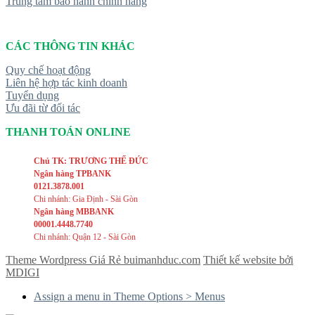
Trung tâm bảo hành chính hãng
CÁC THÔNG TIN KHÁC
Quy chế hoạt động
Liên hệ hợp tác kinh doanh
Tuyển dụng
Ưu đãi từ đối tác
THANH TOÁN ONLINE
Chủ TK: TRƯƠNG THẾ ĐỨC
Ngân hàng TPBANK
0121.3878.001
Chi nhánh: Gia Định - Sài Gòn
Ngân hàng MBBANK
00001.4448.7740
Chi nhánh: Quận 12 - Sài Gòn
Theme Wordpress Giá Rẻ buimanhduc.com
Thiết kế website bởi
MDIGI
Assign a menu in Theme Options > Menus