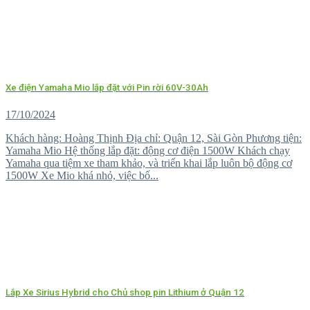
Xe điện Yamaha Mio lắp đặt với Pin rời 60V-30Ah
17/10/2024
Khách hàng: Hoàng Thịnh Địa chỉ: Quận 12, Sài Gòn Phương tiện:
Yamaha Mio Hệ thống lắp đặt: động cơ điện 1500W Khách chạy
Yamaha qua tiệm xe tham khảo, và triển khai lắp luôn bộ động cơ
1500W Xe Mio khá nhỏ, việc bố...
Lắp Xe Sirius Hybrid cho Chủ shop pin Lithium ở Quận 12