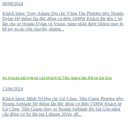
08/08/2024
Khách hàng: Tony Adams Địa chỉ: Vũng Tàu Phương tiện: Honda
Dylan Hệ thống lắp đặt: động cơ điện 1000W Khách đặt liền 2 bộ
lắp cho xe Honda Dylan và Vision, hàng nhận được không may bị
bể tay ga do vận chuyển, nhưng...
Xe Honda AB Hybrid của khách từ Tiền Giang lắp đặt tại Sài Gòn
13/06/2024
Khách hàng: Minh Trí Địa chỉ: Gò Công, Tiền Giang Phương tiện:
Honda Airblade Hệ thống lắp đặt: động cơ điện 1500W Khách từ
Gò Công, Tiền Giang chạy xe Honda Airblade lên Sài Gòn nâng
cấp động cơ Xe lắp pin Lithium 20Ah, để...