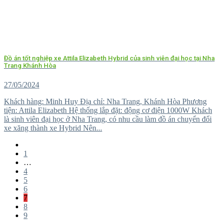
Đồ án tốt nghiệp xe Attila Elizabeth Hybrid của sinh viên đại học tại Nha
Trang Khánh Hòa
27/05/2024
Khách hàng: Minh Huy Địa chỉ: Nha Trang, Khánh Hòa Phương
tiện: Attila Elizabeth Hệ thống lắp đặt: động cơ điện 1000W Khách
là sinh viên đại học ở Nha Trang, có nhu cầu làm đồ án chuyển đổi
xe xăng thành xe Hybrid Nên...
1
…
4
5
6
7
8
9