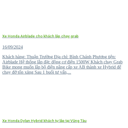
Xe Honda Airblade cho khách lắp chạy grab
16/09/2024
Khách hàng: Thuận Trường Địa chỉ: Bình Chánh Phương tiện:
Airblade Hệ thống lắp đặt: động cơ điện 1500W Khách chạy Grab
Bike mong muốn lắp bộ điện nâng cấp xe AB thành xe Hybrid để
chạy đỡ tốn xăng Sau 1 buổi tư vấn,...
Xe Honda Dylan Hybrid khách tự lắp tại Vũng Tàu