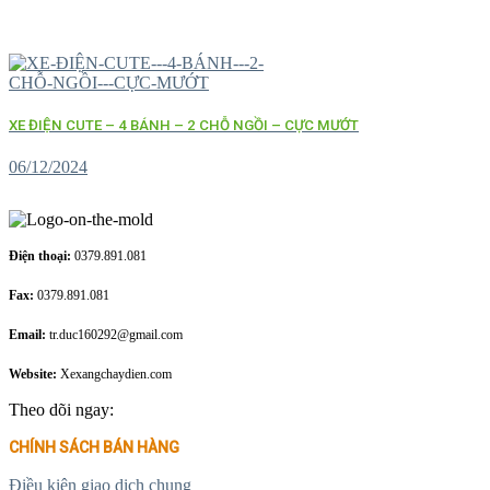
XE ĐIỆN CUTE – 4 BÁNH – 2 CHỖ NGỒI – CỰC MƯỚT
06/12/2024
Điện thoại:
0379.891.081
Fax:
0379.891.081
Email:
tr.duc160292@gmail.com
Website:
Xexangchaydien.com
Theo dõi ngay:
CHÍNH SÁCH BÁN HÀNG
Điều kiện giao dịch chung