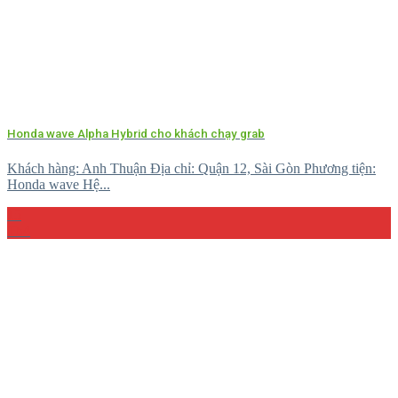
Honda wave Alpha Hybrid cho khách chạy grab
Khách hàng: Anh Thuận Địa chỉ: Quận 12, Sài Gòn Phương tiện:
Honda wave Hệ...
15
Th4