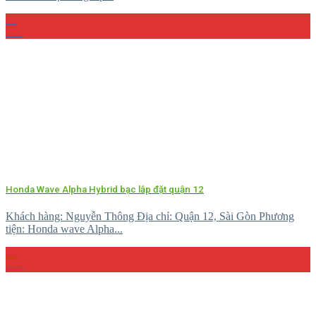
08
Th5
Honda Wave Alpha Hybrid bạc lắp đặt quận 12
Khách hàng: Nguyễn Thông Địa chỉ: Quận 12, Sài Gòn Phương
tiện: Honda wave Alpha...
23
Th4