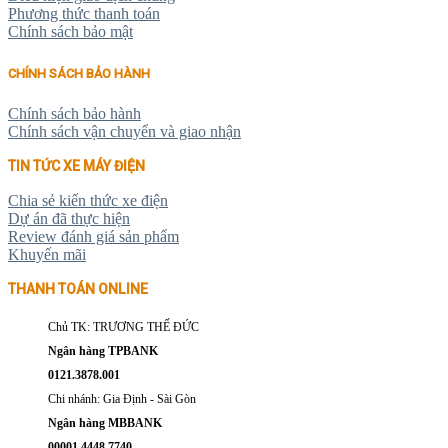
Phương thức thanh toán
Chính sách bảo mật
CHÍNH SÁCH BẢO HÀNH
Chính sách bảo hành
Chính sách vận chuyển và giao nhận
TIN TỨC XE MÁY ĐIỆN
Chia sẻ kiến thức xe điện
Dự án đã thực hiện
Review đánh giá sản phẩm
Khuyến mãi
THANH TOÁN ONLINE
Chủ TK: TRƯƠNG THẾ ĐỨC
Ngân hàng TPBANK
0121.3878.001
Chi nhánh: Gia Định - Sài Gòn
Ngân hàng MBBANK
00001.4448.7740