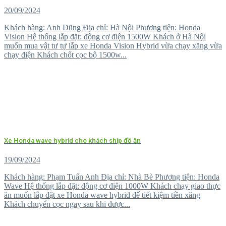
20/09/2024
Khách hàng: Anh Dũng Địa chỉ: Hà Nội Phương tiện: Honda
Vision Hệ thống lắp đặt: động cơ điện 1500W Khách ở Hà Nội
muốn mua vật tư tự lắp xe Honda Vision Hybrid vừa chạy xăng vừa
chạy điện Khách chốt cọc bộ 1500w...
Xe Honda wave hybrid cho khách ship đồ ăn
19/09/2024
Khách hàng: Phạm Tuấn Anh Địa chỉ: Nhà Bè Phương tiện: Honda
Wave Hệ thống lắp đặt: động cơ điện 1000W Khách chạy giao thực
ăn muốn lắp đặt xe Honda wave hybrid để tiết kiệm tiền xăng
Khách chuyển cọc ngay sau khi được...