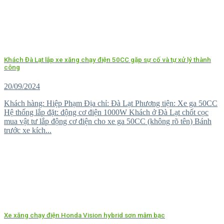
Khách Đà Lạt lắp xe xăng chạy điện 50CC gặp sự cố và tự xử lý thành
công
20/09/2024
Khách hàng: Hiệp Phạm Địa chỉ: Đà Lạt Phương tiện: Xe ga 50CC
Hệ thống lắp đặt: động cơ điện 1000W Khách ở Đà Lạt chốt cọc
mua vật tư lắp động cơ điện cho xe ga 50CC (không rõ tên) Bánh
trước xe kích...
Xe xăng chạy điện Honda Vision hybrid sơn mâm bạc