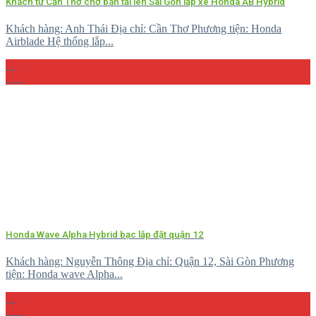
Khách từ Cần Thơ chở bán tải lên Sài Gòn lắp xe Honda AB Hybrid
Khách hàng: Anh Thái Địa chỉ: Cần Thơ Phương tiện: Honda
Airblade Hệ thống lắp...
08
Th5
Honda Wave Alpha Hybrid bạc lắp đặt quận 12
Khách hàng: Nguyễn Thông Địa chỉ: Quận 12, Sài Gòn Phương
tiện: Honda wave Alpha...
23
Th4