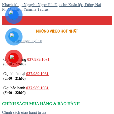
Khách hàng: Nguyễn Ngọc Hải Địa chỉ: Xuân lộc, Đồng Nai
Phương tiện: Yamaha Taurus...
04
Th4
NHỮNG VIDEO HOT NHẤT
@xexangchaydien
Gọi mua hàng
037.989.1081
(8h00 - 22h00)
Gọi khiếu nại
037.989.1081
(8h00 - 21h00)
Gọi bảo hành
037.989.1081
(8h00 - 22h00)
CHÍNH SÁCH MUA HÀNG & BẢO HÀNH
Chính sách giao hàng từ xa