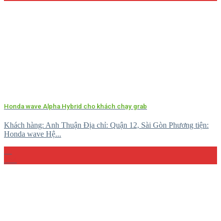
Honda wave Alpha Hybrid cho khách chạy grab
Khách hàng: Anh Thuận Địa chỉ: Quận 12, Sài Gòn Phương tiện:
Honda wave Hệ...
15
Th4