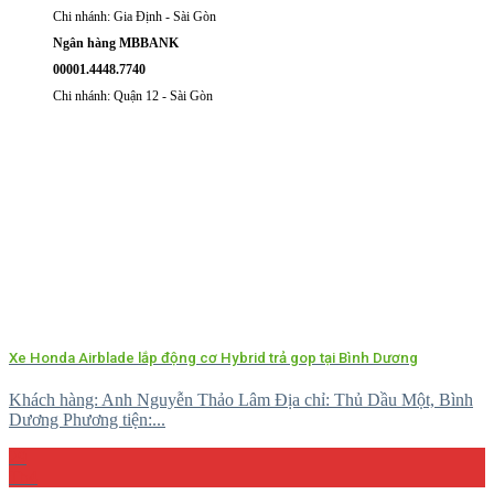
Chi nhánh: Gia Định - Sài Gòn
Ngân hàng MBBANK
00001.4448.7740
Chi nhánh: Quận 12 - Sài Gòn
Xe Honda Airblade lắp động cơ Hybrid trả gop tại Bình Dương
Khách hàng: Anh Nguyễn Thảo Lâm Địa chỉ: Thủ Dầu Một, Bình
Dương Phương tiện:...
29
Th4