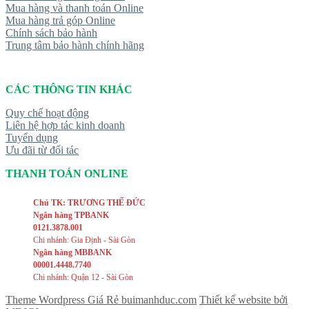
Mua hàng và thanh toán Online
Mua hàng trả góp Online
Chính sách bảo hành
Trung tâm bảo hành chính hãng
CÁC THÔNG TIN KHÁC
Quy chế hoạt động
Liên hệ hợp tác kinh doanh
Tuyển dụng
Ưu đãi từ đối tác
THANH TOÁN ONLINE
Chủ TK: TRƯƠNG THẾ ĐỨC
Ngân hàng TPBANK
0121.3878.001
Chi nhánh: Gia Định - Sài Gòn
Ngân hàng MBBANK
00001.4448.7740
Chi nhánh: Quận 12 - Sài Gòn
Theme Wordpress Giá Rẻ buimanhduc.com
Thiết kế website bởi