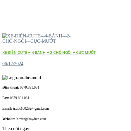
XE ĐIỆN CUTE – 4 BÁNH – 2 CHỖ NGỒI – CỰC MƯỚT
06/12/2024
Điện thoại:
0379.891.081
Fax:
0379.891.081
Email:
tr.duc160292@gmail.com
Website:
Xexangchaydien.com
Theo dõi ngay: