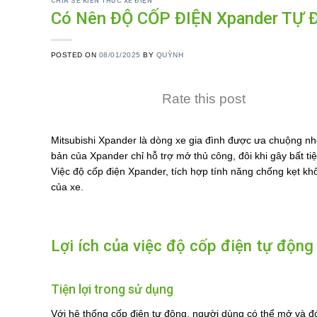
CHIA SẺ KIẾN THỨC XE ĐIỆN
Có Nên ĐỘ CỐP ĐIỆN Xpander TỰ
POSTED ON
08/01/2025
BY
QUỲNH
Rate this post
Mitsubishi Xpander là dòng xe gia đình được ưa chuộng nhờ
bản của Xpander chỉ hỗ trợ mở thủ công, đôi khi gây bất tiệ
Việc độ cốp điện Xpander, tích hợp tính năng chống kẹt khô
của xe.
Lợi ích của việc độ cốp điện tự độn
Tiện lợi trong sử dụng
Với hệ thống cốp điện tự động, người dùng có thể mở và đ