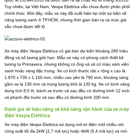
quốc tế EICMA 2018 và được bán ra tại châu Âu từ tháng 9/2018.
Tuy nhiên, tại Việt Nam, Vespa Elettrica vẫn chưa được phân phối
chính thức. Mới đây, mẫu xe này đã xuất hiện tại một sự kiện về
năng lượng xanh ở TP.HCM, nhưng thời gian bán ra và mức giá
vẫn chưa được tiết lộ .
Xe máy điện Vespa Elettrica có giá bán dự kiến khoảng 280 triệu
đồng và số lượng giới hạn. Mẫu xe này có phong cách thiết kế
tương tự Primavera, nhưng không có ống xả và có màu xám viền
xanh hoặc vàng đặc trưng. Xe có kích thước dài x rộng x cao là
1.870 x 735 x 1.150 mm, chiều cao yên là 790 mm, khoảng sáng
gầm xe là 130 mm và trọng lượng khô là 130 kg. Xe có bình xăng
dung tích 8,5 lít, bánh xe trước và sau đều có đường kính 12 inch
và phanh đĩa trước và sau đều có đường kính 200 mm.
Đánh giá về hiệu năng và khả năng vận hành của xe máy
điện Vespa Elettrica
Xe máy điện Vespa Elettrica sử dụng mô-tơ điện một chiều với
công suất tối đa 2kW (2,7 mã lực) hoặc 4kW (5,4 mã lực) và mô-