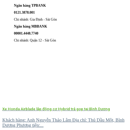
Ngân hàng TPBANK
0121.3878.001
Chi nhánh: Gia Định - Sài Gòn
Ngân hàng MBBANK
00001.4448.7740
Chi nhánh: Quận 12 - Sài Gòn
Xe Honda Airblade lắp động cơ Hybrid trả gop tại Bình Dương
Khách hàng: Anh Nguyễn Thảo Lâm Địa chỉ: Thủ Dầu Một, Bình
Dương Phương tiện:...