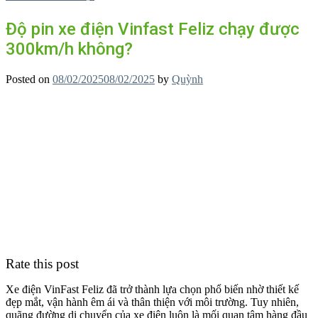
Độ pin xe điện Vinfast Feliz chạy được
300km/h không?
Posted on
08/02/2025
08/02/2025
by
Quỳnh
Rate this post
Xe điện VinFast Feliz đã trở thành lựa chọn phổ biến nhờ thiết kế
đẹp mắt, vận hành êm ái và thân thiện với môi trường. Tuy nhiên,
quãng đường di chuyển của xe điện luôn là mối quan tâm hàng đầu