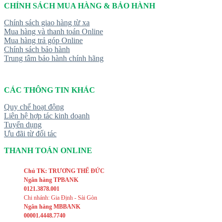
CHÍNH SÁCH MUA HÀNG & BẢO HÀNH
Chính sách giao hàng từ xa
Mua hàng và thanh toán Online
Mua hàng trả góp Online
Chính sách bảo hành
Trung tâm bảo hành chính hãng
CÁC THÔNG TIN KHÁC
Quy chế hoạt động
Liên hệ hợp tác kinh doanh
Tuyển dụng
Ưu đãi từ đối tác
THANH TOÁN ONLINE
Chủ TK: TRƯƠNG THẾ ĐỨC
Ngân hàng TPBANK
0121.3878.001
Chi nhánh: Gia Định - Sài Gòn
Ngân hàng MBBANK
00001.4448.7740