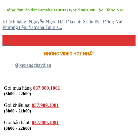
Hướng dẫn lắp đặt Yamaha Taurus Hybrid tại Xuân Lộc, Đồng Nai
Khách hàng: Nguyễn Ngọc Hải Địa chỉ: Xuân lộc, Đồng Nai
Phương tiện: Yamaha Taurus...
04
Th4
NHỮNG VIDEO HOT NHẤT
@xexangchaydien
Gọi mua hàng
037.989.1081
(8h00 - 22h00)
Gọi khiếu nại
037.989.1081
(8h00 - 21h00)
Gọi bảo hành
037.989.1081
(8h00 - 22h00)