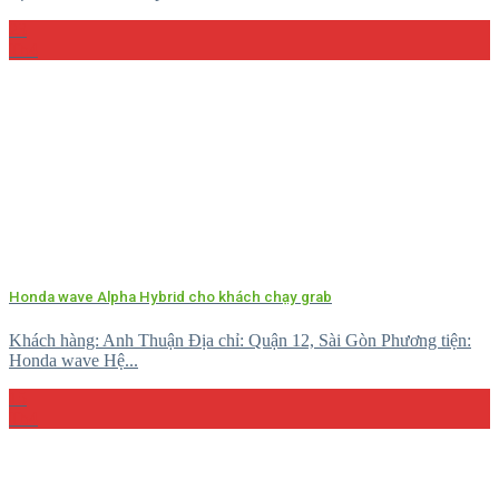
23
Th4
Honda wave Alpha Hybrid cho khách chạy grab
Khách hàng: Anh Thuận Địa chỉ: Quận 12, Sài Gòn Phương tiện:
Honda wave Hệ...
15
Th4