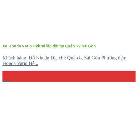
Xe Honda Vario Hybrid lắp đặt tại Quận 12 Sài Gòn
Khách hàng: Đỗ Nhuận Địa chỉ: Quận 8, Sài Gòn Phương tiện:
Honda Vario Hệ...
10
Th4