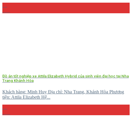
29
Th4
Đồ án tốt nghiệp xe Attila Elizabeth Hybrid của sinh viên đại học tại Nha
Trang Khánh Hòa
Khách hàng: Minh Huy Địa chỉ: Nha Trang, Khánh Hòa Phương
tiện: Attila Elizabeth Hệ...
27
Th5