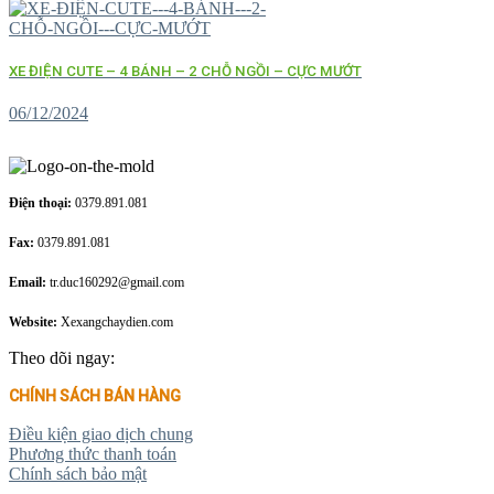
XE ĐIỆN CUTE – 4 BÁNH – 2 CHỖ NGỒI – CỰC MƯỚT
06/12/2024
Điện thoại:
0379.891.081
Fax:
0379.891.081
Email:
tr.duc160292@gmail.com
Website:
Xexangchaydien.com
Theo dõi ngay:
CHÍNH SÁCH BÁN HÀNG
Điều kiện giao dịch chung
Phương thức thanh toán
Chính sách bảo mật