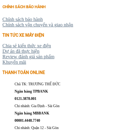
CHÍNH SÁCH BẢO HÀNH
Chính sách bảo hành
Chính sách vận chuyển và giao nhận
TIN TỨC XE MÁY ĐIỆN
Chia sẻ kiến thức xe điện
Dự án đã thực hiện
Review đánh giá sản phẩm
Khuyến mãi
THANH TOÁN ONLINE
Chủ TK: TRƯƠNG THẾ ĐỨC
Ngân hàng TPBANK
0121.3878.001
Chi nhánh: Gia Định - Sài Gòn
Ngân hàng MBBANK
00001.4448.7740
Chi nhánh: Quận 12 - Sài Gòn