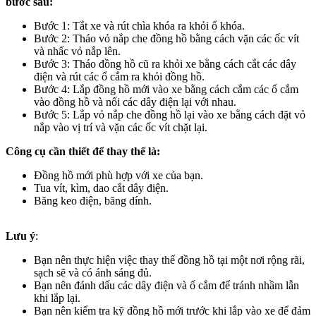
bước sau:
Bước 1: Tắt xe và rút chìa khóa ra khỏi ổ khóa.
Bước 2: Tháo vỏ nắp che đồng hồ bằng cách vặn các ốc vít
và nhấc vỏ nắp lên.
Bước 3: Tháo đồng hồ cũ ra khỏi xe bằng cách cắt các dây
điện và rút các ổ cắm ra khỏi đồng hồ.
Bước 4: Lắp đồng hồ mới vào xe bằng cách cắm các ổ cắm
vào đồng hồ và nối các dây điện lại với nhau.
Bước 5: Lắp vỏ nắp che đồng hồ lại vào xe bằng cách đặt vỏ
nắp vào vị trí và vặn các ốc vít chặt lại.
Công cụ cần thiết để thay thế là:
Đồng hồ mới phù hợp với xe của bạn.
Tua vít, kìm, dao cắt dây điện.
Băng keo điện, băng dính.
Lưu ý
:
Bạn nên thực hiện việc thay thế đồng hồ tại một nơi rộng rãi,
sạch sẽ và có ánh sáng đủ.
Bạn nên đánh dấu các dây điện và ổ cắm để tránh nhầm lẫn
khi lắp lại.
Bạn nên kiểm tra kỹ đồng hồ mới trước khi lắp vào xe để đảm