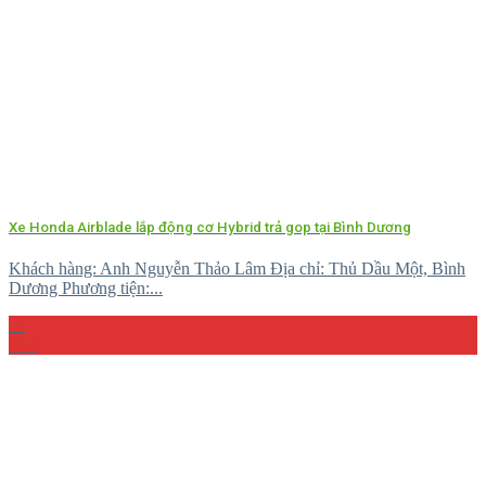
Xe Honda Airblade lắp động cơ Hybrid trả gop tại Bình Dương
Khách hàng: Anh Nguyễn Thảo Lâm Địa chỉ: Thủ Dầu Một, Bình
Dương Phương tiện:...
29
Th4