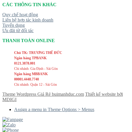
CÁC THÔNG TIN KHÁC
Quy chế hoạt động
Liên hệ hợp tác kinh doanh
Tuyển dụng
Ưu đãi từ đối tác
THANH TOÁN ONLINE
Chủ TK: TRƯƠNG THẾ ĐỨC
Ngân hàng TPBANK
0121.3878.001
Chi nhánh: Gia Định - Sài Gòn
Ngân hàng MBBANK
00001.4448.7740
Chi nhánh: Quận 12 - Sài Gòn
Theme Wordpress Giá Rẻ buimanhduc.com
Thiết kế website bởi
MDIGI
Assign a menu in Theme Options > Menus