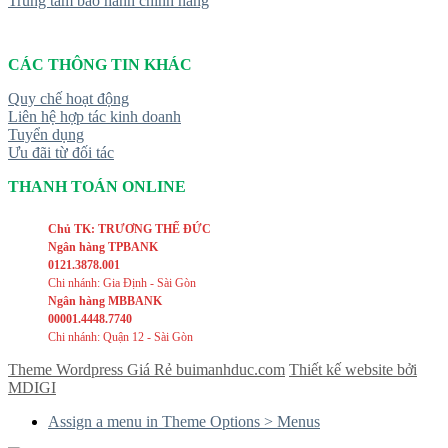
Trung tâm bảo hành chính hãng
CÁC THÔNG TIN KHÁC
Quy chế hoạt động
Liên hệ hợp tác kinh doanh
Tuyển dụng
Ưu đãi từ đối tác
THANH TOÁN ONLINE
Chủ TK: TRƯƠNG THẾ ĐỨC
Ngân hàng TPBANK
0121.3878.001
Chi nhánh: Gia Định - Sài Gòn
Ngân hàng MBBANK
00001.4448.7740
Chi nhánh: Quận 12 - Sài Gòn
Theme Wordpress Giá Rẻ buimanhduc.com
Thiết kế website bởi
MDIGI
Assign a menu in Theme Options > Menus