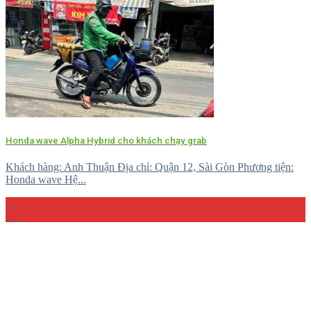
Honda wave Alpha Hybrid cho khách chạy grab
Khách hàng: Anh Thuận Địa chỉ: Quận 12, Sài Gòn Phương tiện:
Honda wave Hệ...
15
Th4