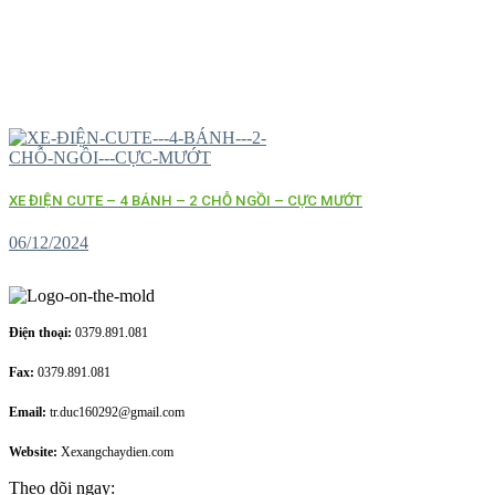
XE ĐIỆN CUTE – 4 BÁNH – 2 CHỖ NGỒI – CỰC MƯỚT
06/12/2024
Điện thoại:
0379.891.081
Fax:
0379.891.081
Email:
tr.duc160292@gmail.com
Website:
Xexangchaydien.com
Theo dõi ngay: