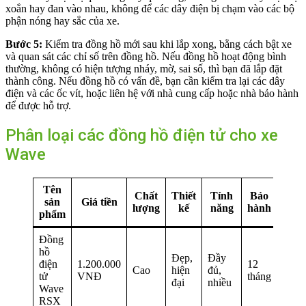
xoắn hay đan vào nhau, không để các dây điện bị chạm vào các bộ
phận nóng hay sắc của xe.
Bước 5:
Kiểm tra đồng hồ mới sau khi lắp xong, bằng cách bật xe
và quan sát các chỉ số trên đồng hồ. Nếu đồng hồ hoạt động bình
thường, không có hiện tượng nháy, mờ, sai số, thì bạn đã lắp đặt
thành công. Nếu đồng hồ có vấn đề, bạn cần kiểm tra lại các dây
điện và các ốc vít, hoặc liên hệ với nhà cung cấp hoặc nhà bảo hành
để được hỗ trợ.
Phân loại các đồng hồ điện tử cho xe
Wave
Tên
Chất
Thiết
Tính
Bảo
Độ
sản
Giá tiền
lượng
kế
năng
hành
bền
phẩm
Đồng
hồ
Đẹp,
Đầy
điện
1.200.000
12
Cao
hiện
đủ,
Cao
tử
VNĐ
tháng
đại
nhiều
Wave
RSX