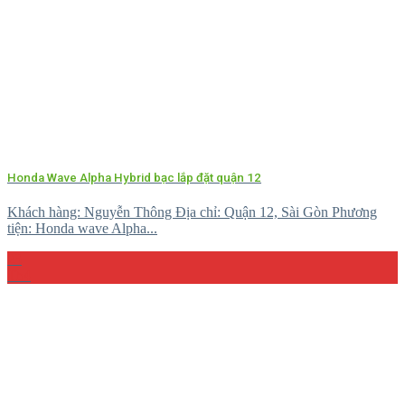
Honda Wave Alpha Hybrid bạc lắp đặt quận 12
Khách hàng: Nguyễn Thông Địa chỉ: Quận 12, Sài Gòn Phương
tiện: Honda wave Alpha...
23
Th4