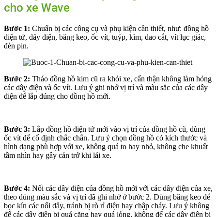
cho xe Wave
Bước 1:
Chuẩn bị các công cụ và phụ kiện cần thiết, như: đồng hồ
điện tử, dây điện, băng keo, ốc vít, tuýp, kìm, dao cắt, vít lục giác,
đèn pin.
Bước 2:
Tháo đồng hồ kim cũ ra khỏi xe, cẩn thận không làm hỏng
các dây điện và ốc vít. Lưu ý ghi nhớ vị trí và màu sắc của các dây
điện để lắp đúng cho đồng hồ mới.
Bước 3:
Lắp đồng hồ điện tử mới vào vị trí của đồng hồ cũ, dùng
ốc vít để cố định chắc chắn. Lưu ý chọn đồng hồ có kích thước và
hình dạng phù hợp với xe, không quá to hay nhỏ, không che khuất
tầm nhìn hay gây cản trở khi lái xe.
Bước 4:
Nối các dây điện của đồng hồ mới với các dây điện của xe,
theo đúng màu sắc và vị trí đã ghi nhớ ở bước 2. Dùng băng keo để
bọc kín các nối dây, tránh bị rò rỉ điện hay chập cháy. Lưu ý không
để các dây điện bị quá căng hay quá lỏng, không để các dây điện bị