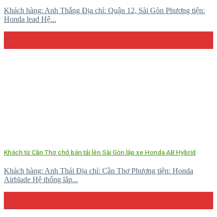
Khách hàng: Anh Thắng Địa chỉ: Quận 12, Sài Gòn Phương tiện:
Honda lead Hệ...
26
Th5
Khách từ Cần Thơ chở bán tải lên Sài Gòn lắp xe Honda AB Hybrid
Khách hàng: Anh Thái Địa chỉ: Cần Thơ Phương tiện: Honda
Airblade Hệ thống lắp...
08
Th5