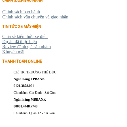
CHÍNH SÁCH BẢO HÀNH
Chính sách bảo hành
Chính sách vận chuyển và giao nhận
TIN TỨC XE MÁY ĐIỆN
Chia sẻ kiến thức xe điện
Dự án đã thực hiện
Review đánh giá sản phẩm
Khuyến mãi
THANH TOÁN ONLINE
Chủ TK: TRƯƠNG THẾ ĐỨC
Ngân hàng TPBANK
0121.3878.001
Chi nhánh: Gia Định - Sài Gòn
Ngân hàng MBBANK
00001.4448.7740
Chi nhánh: Quận 12 - Sài Gòn