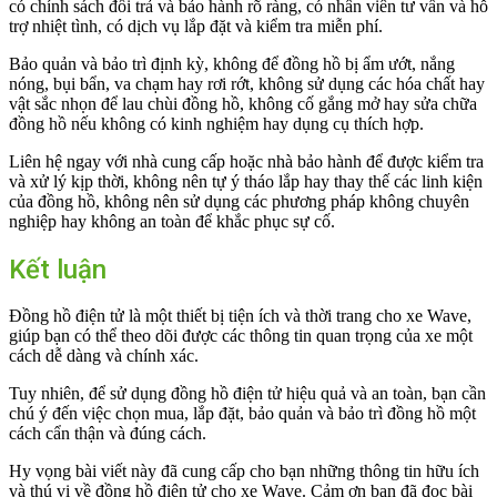
có chính sách đổi trả và bảo hành rõ ràng, có nhân viên tư vấn và hỗ
trợ nhiệt tình, có dịch vụ lắp đặt và kiểm tra miễn phí.
Bảo quản và bảo trì định kỳ, không để đồng hồ bị ẩm ướt, nắng
nóng, bụi bẩn, va chạm hay rơi rớt, không sử dụng các hóa chất hay
vật sắc nhọn để lau chùi đồng hồ, không cố gắng mở hay sửa chữa
đồng hồ nếu không có kinh nghiệm hay dụng cụ thích hợp.
Liên hệ ngay với nhà cung cấp hoặc nhà bảo hành để được kiểm tra
và xử lý kịp thời, không nên tự ý tháo lắp hay thay thế các linh kiện
của đồng hồ, không nên sử dụng các phương pháp không chuyên
nghiệp hay không an toàn để khắc phục sự cố.
Kết luận
Đồng hồ điện tử là một thiết bị tiện ích và thời trang cho xe Wave,
giúp bạn có thể theo dõi được các thông tin quan trọng của xe một
cách dễ dàng và chính xác.
Tuy nhiên, để sử dụng đồng hồ điện tử hiệu quả và an toàn, bạn cần
chú ý đến việc chọn mua, lắp đặt, bảo quản và bảo trì đồng hồ một
cách cẩn thận và đúng cách.
Hy vọng bài viết này đã cung cấp cho bạn những thông tin hữu ích
và thú vị về đồng hồ điện tử cho xe Wave. Cảm ơn bạn đã đọc bài