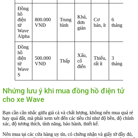
Đồng
hồ
Khá,
điện
800.000
Trung
Cơ
6
Trun
đơn
tử
VNĐ
bình
bản, ít
tháng
bình
giản
Wave
Alpha
Đồng
hồ
Xấu,
điện
500.000
Thiếu,
3
Thấp
cổ
Thấp
tử
VNĐ
rất ít
tháng
điển
Wave
S
Nhứng lưu ý khi mua đồng hồ điện tử
cho xe Wave
Bạn cần cân nhắc giữa giá cả và chất lượng, không nên mua quá rẻ
hay quá đắt, mà phải xem xét đến các tiêu chí như độ bền, độ chính
xác, độ tương thích, tính năng, bảo hành, thiết kế.
Nên mua tại các cửa hàng uy tín, có chứng nhận và giấy tờ đầy đủ,