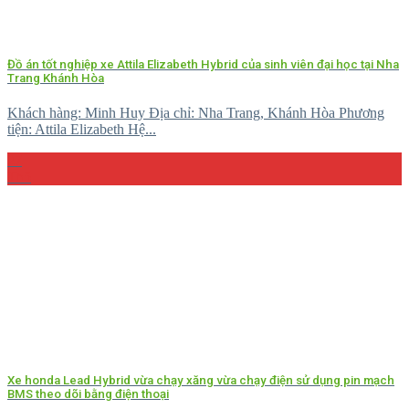
Đồ án tốt nghiệp xe Attila Elizabeth Hybrid của sinh viên đại học tại Nha
Trang Khánh Hòa
Khách hàng: Minh Huy Địa chỉ: Nha Trang, Khánh Hòa Phương
tiện: Attila Elizabeth Hệ...
27
Th5
Xe honda Lead Hybrid vừa chạy xăng vừa chạy điện sử dụng pin mạch
BMS theo dõi bằng điện thoại