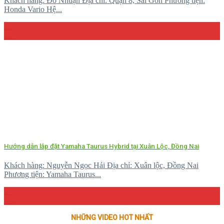
Khách hàng: Đỗ Nhuận Địa chỉ: Quận 8, Sài Gòn Phương tiện:
Honda Vario Hệ...
10
Th4
Hướng dẫn lắp đặt Yamaha Taurus Hybrid tại Xuân Lộc, Đồng Nai
Khách hàng: Nguyễn Ngọc Hải Địa chỉ: Xuân lộc, Đồng Nai
Phương tiện: Yamaha Taurus...
04
Th4
NHỮNG VIDEO HOT NHẤT