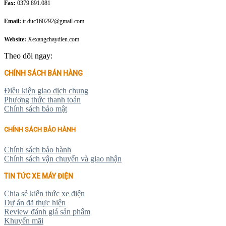
Fax:
0379.891.081
Email:
tr.duc160292@gmail.com
Website:
Xexangchaydien.com
Theo dõi ngay:
CHÍNH SÁCH BÁN HÀNG
Điều kiện giao dịch chung
Phương thức thanh toán
Chính sách bảo mật
CHÍNH SÁCH BẢO HÀNH
Chính sách bảo hành
Chính sách vận chuyển và giao nhận
TIN TỨC XE MÁY ĐIỆN
Chia sẻ kiến thức xe điện
Dự án đã thực hiện
Review đánh giá sản phẩm
Khuyến mãi