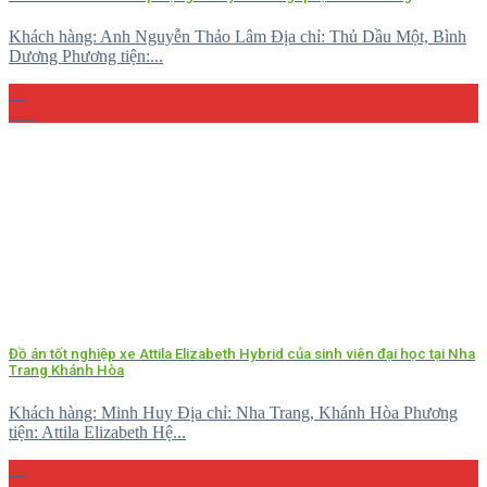
Khách hàng: Anh Nguyễn Thảo Lâm Địa chỉ: Thủ Dầu Một, Bình
Dương Phương tiện:...
29
Th4
Đồ án tốt nghiệp xe Attila Elizabeth Hybrid của sinh viên đại học tại Nha
Trang Khánh Hòa
Khách hàng: Minh Huy Địa chỉ: Nha Trang, Khánh Hòa Phương
tiện: Attila Elizabeth Hệ...
27