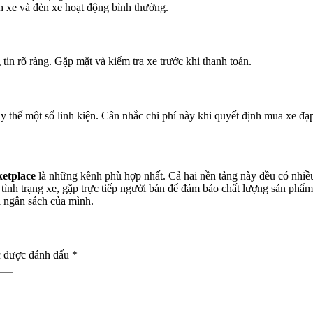
h xe và đèn xe hoạt động bình thường.
tin rõ ràng. Gặp mặt và kiểm tra xe trước khi thanh toán.
 thế một số linh kiện. Cân nhắc chi phí này khi quyết định mua xe đạp 
etplace
là những kênh phù hợp nhất. Cả hai nền tảng này đều có nhiều
 tình trạng xe, gặp trực tiếp người bán để đảm bảo chất lượng sản phẩ
i ngân sách của mình.
c được đánh dấu
*