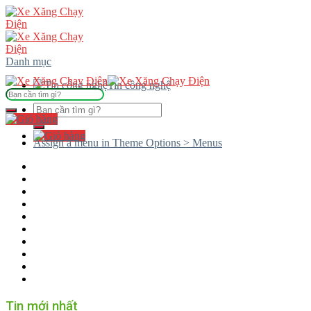
Skip
to
content
Danh mục
Tin công nghệ
Tìm
kiếm:
Tìm
kiếm:
Assign a menu in Theme Options > Menus
Tin mới nhất