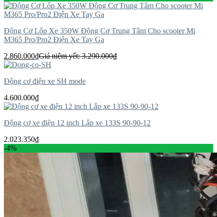
Động Cơ Lốp Xe 350W Động Cơ Trung Tâm Cho scooter Mi
M365 Pro/Pro2 Điện Xe Tay Ga
2.860.000
₫
Giá niêm yết:
3.290.000
₫
Động cơ điện xe SH mode
4.600.000
₫
Động cơ xe điện 12 inch Lắp xe 133S 90-90-12
2.023.350
₫
-4%