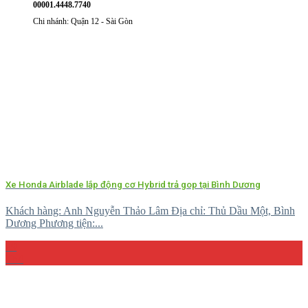
00001.4448.7740
Chi nhánh: Quận 12 - Sài Gòn
Xe Honda Airblade lắp động cơ Hybrid trả gop tại Bình Dương
Khách hàng: Anh Nguyễn Thảo Lâm Địa chỉ: Thủ Dầu Một, Bình
Dương Phương tiện:...
29
Th4