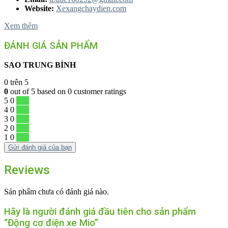
Website:
Xexangchaydien.com
Xem thêm
ĐÁNH GIÁ SẢN PHẨM
SAO TRUNG BÌNH
0
trên 5
0
out of
5
based on
0
customer ratings
5
0
0 %
4
0
0 %
3
0
0 %
2
0
0 %
1
0
0 %
Gửi đánh giá của bạn
Reviews
Sản phẩm chưa có đánh giá nào.
Hãy là người đánh giá đầu tiên cho sản phẩm
“Động cơ điện xe Mio”