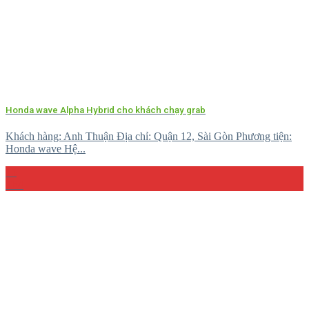
Honda wave Alpha Hybrid cho khách chạy grab
Khách hàng: Anh Thuận Địa chỉ: Quận 12, Sài Gòn Phương tiện:
Honda wave Hệ...
15
Th4