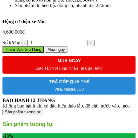
Sản phẩm đi theo bộ: động cơ, phanh đĩa 220mm
Động cơ điện xe Mio
4.600.000
₫
Động
Số lượng
cơ
Thêm Vào Giỏ Hàng
Mua ngay
điện
xe
MUA NGAY
Mio
Giao Tận Nơi Hoặc Nhận Tại Cửa Hàng
số
lượng
TRẢ GÓP QUA THẺ
Visa, Master, JCB
BẢO HÀNH 12 THÁNG
Không bảo hành khi có dấu hiệu tháo lắp, độ chế, nước vào, méo
Sản phẩm tương tự
Sản phẩm tương tự
-13%