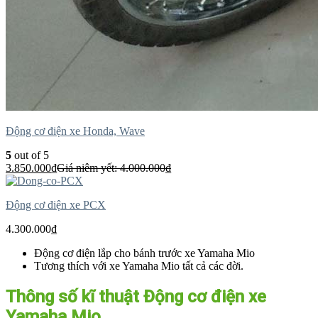
Động cơ điện xe Honda, Wave
5
out of 5
3.850.000
₫
Giá niêm yết:
4.000.000
₫
Động cơ điện xe PCX
4.300.000
₫
Động cơ điện lắp cho bánh trước xe Yamaha Mio
Tương thích với xe Yamaha Mio tất cả các đời.
Thông số kĩ thuật Động cơ điện xe
Yamaha Mio