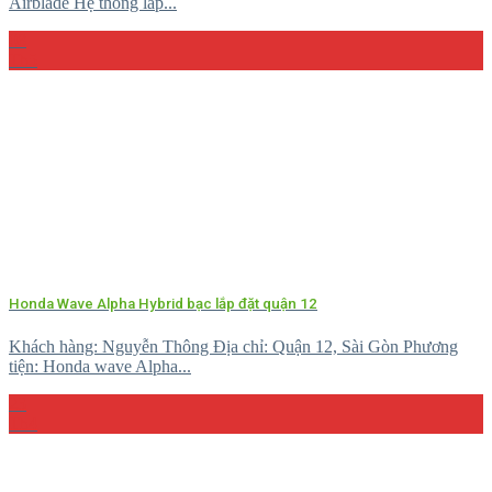
Airblade Hệ thống lắp...
08
Th5
Honda Wave Alpha Hybrid bạc lắp đặt quận 12
Khách hàng: Nguyễn Thông Địa chỉ: Quận 12, Sài Gòn Phương
tiện: Honda wave Alpha...
23
Th4