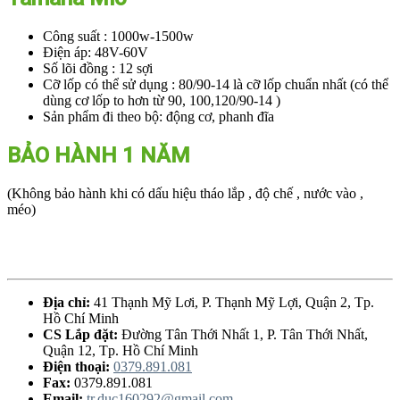
Công suất : 1000w-1500w
Điện áp: 48V-60V
Số lõi đồng : 12 sợi
Cỡ lốp có thể sử dụng : 80/90-14 là cỡ lốp chuẩn nhất (có thể
dùng cơ lốp to hơn từ 90, 100,120/90-14 )
Sản phẩm đi theo bộ: động cơ, phanh đĩa
BẢO HÀNH 1 NĂM
(Không bảo hành khi có dấu hiệu tháo lắp , độ chế , nước vào ,
méo)
Địa chỉ:
41 Thạnh Mỹ Lơi, P. Thạnh Mỹ Lợi, Quận 2, Tp.
Hồ Chí Minh
CS Lắp đặt:
Đường Tân Thới Nhất 1, P. Tân Thới Nhất,
Quận 12, Tp. Hồ Chí Minh
Điện thoại:
0379.891.081
Fax:
0379.891.081
Email:
tr.duc160292@gmail.com