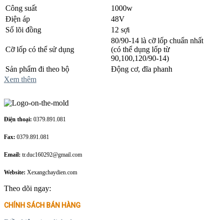
Công suất
1000w
Điện áp
48V
Số lõi đồng
12 sợi
80/90-14 là cỡ lốp chuẩn nhất
Cỡ lốp có thể sử dụng
(có thể dụng lốp từ
90,100,120/90-14)
Sản phẩm đi theo bộ
Động cơ, đĩa phanh
Xem thêm
Điện thoại:
0379.891.081
Fax:
0379.891.081
Email:
tr.duc160292@gmail.com
Website:
Xexangchaydien.com
Theo dõi ngay:
CHÍNH SÁCH BÁN HÀNG