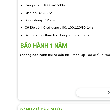
Công suất : 1000w-1500w
Điện áp: 48V-60V
Số lõi đồng : 12 sợi
Cỡ lốp có thể sử dụng : 90, 100,120/90-14 )
Sản phẩm đi theo bộ: động cơ, phanh đĩa
BẢO HÀNH 1 NĂM
(Không bảo hành khi có dấu hiệu tháo lắp , độ chế , nước
X
Địa chỉ:
41 Thạnh Mỹ Lơi, P. Thạnh Mỹ Lợi, Quận 2, T
CS Lắp đặt:
Đường Tân Thới Nhất 1, P. Tân Thới Nhất
ĐÁNH GIÁ SẢN PHẨM