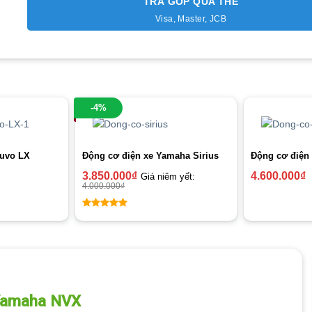
TRẢ GÓP QUA THẺ
Visa, Master, JCB
-4%
ouvo LX
Động cơ điện xe Yamaha Sirius
Động cơ điện
3.850.000
₫
4.600.000
₫
Giá niêm yết:
4.000.000
₫
5
out of 5
 Yamaha NVX