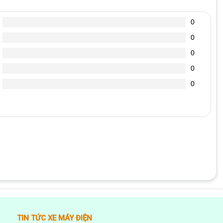
0
0
0
0
0
“Động cơ điện xe Yamaha NVX”
TIN TỨC XE MÁY ĐIỆN