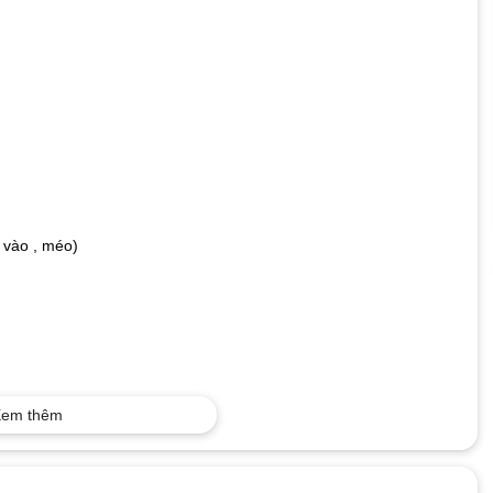
 vào , méo)
em thêm
p. Hồ Chí Minh
, Quận 12, Tp. Hồ Chí Minh