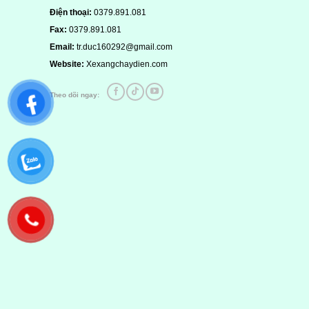
Đánh giá của bạn
Điện thoại:
0379.891.081
Fax:
0379.891.081
Email:
tr.duc160292@gmail.com
Website:
Xexangchaydien.com
Theo dõi ngay:
Thêm ảnh đánh giá
Các định dạng ảnh được chấp nhận: jpg,png.
Name
*
04
Hướng dẫn lắp đặt Y
Xe Honda Vario Hybrid lắp
Th4
Taurus Hybrid tại Xuân
đặt tại Quận 12 Sài Gòn
Đồng Nai
Khách hàng: Đỗ Nhuận Địa chỉ: