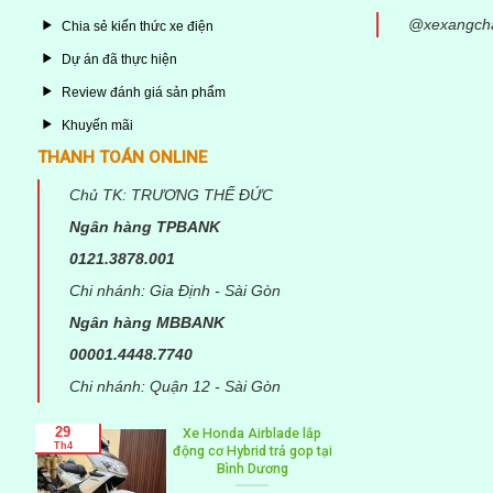
@xexangch
Chia sẻ kiến thức xe điện
Dự án đã thực hiện
Review đánh giá sản phẩm
Khuyến mãi
THANH TOÁN ONLINE
Chủ TK: TRƯƠNG THẾ ĐỨC
Ngân hàng TPBANK
0121.3878.001
Chi nhánh: Gia Định - Sài Gòn
Email
*
Ngân hàng MBBANK
00001.4448.7740
Chi nhánh: Quận 12 - Sài Gòn
29
amaha
Xe Honda Airblade lắp
Th4
 Lộc,
động cơ Hybrid trả gop tại
Bình Dương