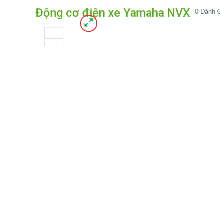
Động cơ điện xe Yamaha NVX
0
Đánh G