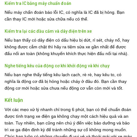
Kiểm tra IC bằng máy chuẩn đoán
Nếu máy chẩn đoán báo lỗi IC, có nghĩa là IC đã bị hỏng. Bạn
cần thay IC mới hoặc sửa chữa nếu có thể.
Kiểm tra lại các đầu cắm và dây điện trên xe
Nếu bạn thấy có dây điện có dấu hiệu bị dứt, rỉ sét, cháy nổ, hay
không được cắm chặt thì hãy ra tiệm sửa xe gần nhất để được
đấu nối an toàn (không khuyến khích thực hiện đấu nối tại nhà).
Nghe tiếng kêu của động cơ khi khởi động và khi chạy
Nếu bạn nghe thấy tiếng kêu lạch cạch, rè rè, hay kêu to, có
nghĩa là động cơ đã bị hỏng hoặc cháy ở đâu đó. Bạn cần thay
động cơ mới hoặc sửa chưa nếu động cơ vẫn còn mới và tốt.
Kết luận
Với các mẹo xử lý nhanh chỉ trong 6 phút, bạn có thể chuẩn đoán
được tình trạng xe điện ga không chạy một cách hiệu quả và an
toàn. Tuy nhiên, bạn cũng nên chú ý đến việc bảo dưỡng và bảo
trì xe ga điện định kỳ để tránh những sự cố không mong muốn.
Chúc bạn luôn có những chuyến đi vui vẻ và thoải mái với xe máy