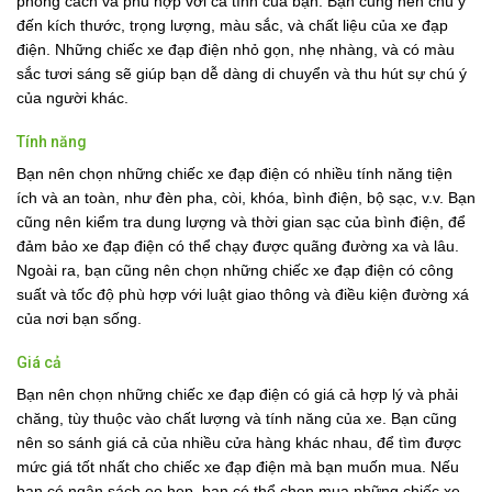
phong cách và phù hợp với cá tính của bạn. Bạn cũng nên chú ý
đến kích thước, trọng lượng, màu sắc, và chất liệu của xe đạp
điện. Những chiếc xe đạp điện nhỏ gọn, nhẹ nhàng, và có màu
sắc tươi sáng sẽ giúp bạn dễ dàng di chuyển và thu hút sự chú ý
của người khác.
Tính năng
Bạn nên chọn những chiếc xe đạp điện có nhiều tính năng tiện
ích và an toàn, như đèn pha, còi, khóa, bình điện, bộ sạc, v.v. Bạn
cũng nên kiểm tra dung lượng và thời gian sạc của bình điện, để
đảm bảo xe đạp điện có thể chạy được quãng đường xa và lâu.
Ngoài ra, bạn cũng nên chọn những chiếc xe đạp điện có công
suất và tốc độ phù hợp với luật giao thông và điều kiện đường xá
của nơi bạn sống.
Giá cả
Bạn nên chọn những chiếc xe đạp điện có giá cả hợp lý và phải
chăng, tùy thuộc vào chất lượng và tính năng của xe. Bạn cũng
nên so sánh giá cả của nhiều cửa hàng khác nhau, để tìm được
mức giá tốt nhất cho chiếc xe đạp điện mà bạn muốn mua. Nếu
bạn có ngân sách eo hẹp, bạn có thể chọn mua những chiếc xe