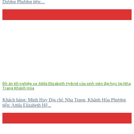
Dương Phương tiện:...
29
Th4
Đồ án tốt nghiệp xe Attila Elizabeth Hybrid của sinh viên đại học tại Nha
Trang Khánh Hòa
Khách hàng: Minh Huy Địa chỉ: Nha Trang, Khánh Hòa Phương
tiện: Attila Elizabeth Hệ...
27
Th5