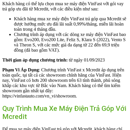
Khách hàng có thể lựa chọn mua xe máy điện VinFast với gói vay
trả góp ưu đãi từ Mcredit, với các điều kiện như sau:
Khách hàng mua xe máy điện VinFast trả góp qua Mcredit sẽ
được hưởng mức ưu đãi lãi suất 0,99%/tháng, miễn lãi hoàn
toàn trong 4 tháng đầu.
Chương trình áp dụng với các dòng xe máy điện VinFast bao
gồm: Evo200, Evo200 Lite, Feliz S, Klara S (2022), Vento S
và Theon S, với các mức giá đa dạng từ 22 đến 69,9 triệu
đồng (đã bao gồm VAT).
Thời gian áp dụng chương trình:
từ ngày 01/09/2023
Phạm Vi Áp Dụng
: Chương trình VinFast x Mcredit áp dụng trên
toàn quốc, tại tất cả các showroom chính hãng của VinFast. Hiện
nay, VinFast có hơn 200 showroom trên 63 tỉnh thành, phủ sóng
khắp các khu vực từ Bắc vào Nam. Khách hàng có thể tìm kiếm
showroom gần nhất tại đây:
https://vinfastauto.com/vn_vi/showroom.
Quy Trình Mua Xe Máy Điện Trả Góp Với
Mcredit
Để mua xe máy điện VinFast trả góp với Mcredit, khách hàng chỉ