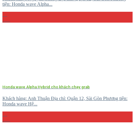
tiện: Honda wave Alpha...
23
Th4
Honda wave Alpha Hybrid cho khách chạy grab
Khách hàng: Anh Thuận Địa chỉ: Quận 12, Sài Gòn Phương tiện:
Honda wave Hệ...
15
Th4