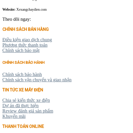
Website:
Xexangchaydien.com
Theo dõi ngay:
CHÍNH SÁCH BÁN HÀNG
Điều kiện giao dịch chung
Phương thức thanh toán
Chính sách bảo mật
CHÍNH SÁCH BẢO HÀNH
Chính sách bảo hành
Chính sách vận chuyển và giao nhận
TIN TỨC XE MÁY ĐIỆN
Chia sẻ kiến thức xe điện
Dự án đã thực hiện
Review đánh giá sản phẩm
Khuyến mãi
THANH TOÁN ONLINE