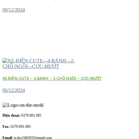
09/12/2024
XE ĐIỆN CUTE – 4 BÁNH – 2 CHỖ NGỒI – CỰC MƯỚT
06/12/2024
Điện thoại:
0379.891.081
Fax:
0379.891.081
Email:
tr.duc160292@gmail.com