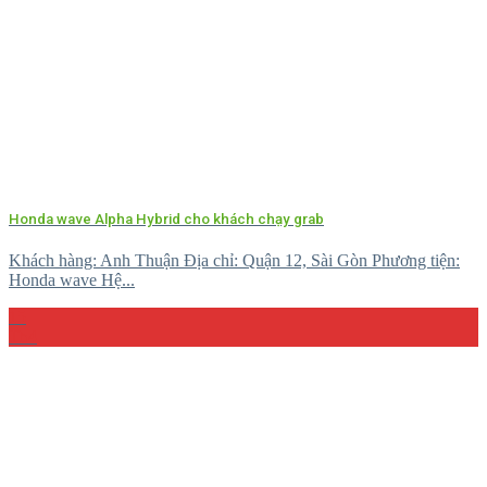
Honda wave Alpha Hybrid cho khách chạy grab
Khách hàng: Anh Thuận Địa chỉ: Quận 12, Sài Gòn Phương tiện:
Honda wave Hệ...
15
Th4