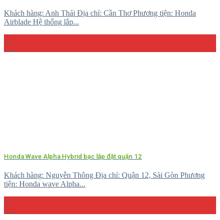
Khách hàng: Anh Thái Địa chỉ: Cần Thơ Phương tiện: Honda
Airblade Hệ thống lắp...
08
Th5
Honda Wave Alpha Hybrid bạc lắp đặt quận 12
Khách hàng: Nguyễn Thông Địa chỉ: Quận 12, Sài Gòn Phương
tiện: Honda wave Alpha...
23
Th4