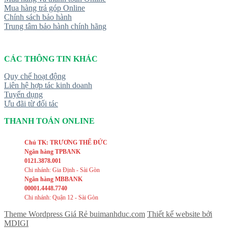
Mua hàng trả góp Online
Chính sách bảo hành
Trung tâm bảo hành chính hãng
CÁC THÔNG TIN KHÁC
Quy chế hoạt động
Liên hệ hợp tác kinh doanh
Tuyển dụng
Ưu đãi từ đối tác
THANH TOÁN ONLINE
Chủ TK: TRƯƠNG THẾ ĐỨC
Ngân hàng TPBANK
0121.3878.001
Chi nhánh: Gia Định - Sài Gòn
Ngân hàng MBBANK
00001.4448.7740
Chi nhánh: Quận 12 - Sài Gòn
Theme Wordpress Giá Rẻ buimanhduc.com
Thiết kế website bởi
MDIGI