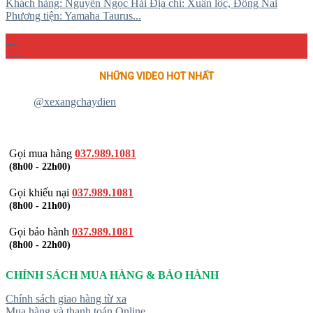
Khách hàng: Nguyễn Ngọc Hải Địa chỉ: Xuân lộc, Đồng Nai
Phương tiện: Yamaha Taurus...
04
Th4
NHỮNG VIDEO HOT NHẤT
@xexangchaydien
Gọi mua hàng
037.989.1081
(8h00 - 22h00)
Gọi khiếu nại
037.989.1081
(8h00 - 21h00)
Gọi bảo hành
037.989.1081
(8h00 - 22h00)
CHÍNH SÁCH MUA HÀNG & BẢO HÀNH
Chính sách giao hàng từ xa
Mua hàng và thanh toán Online