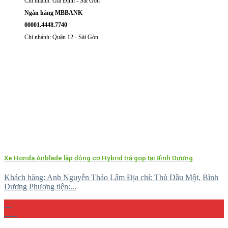
Chi nhánh: Gia Định - Sài Gòn
Ngân hàng MBBANK
00001.4448.7740
Chi nhánh: Quận 12 - Sài Gòn
Xe Honda Airblade lắp động cơ Hybrid trả gop tại Bình Dương
Khách hàng: Anh Nguyễn Thảo Lâm Địa chỉ: Thủ Dầu Một, Bình
Dương Phương tiện:...
29
Th4