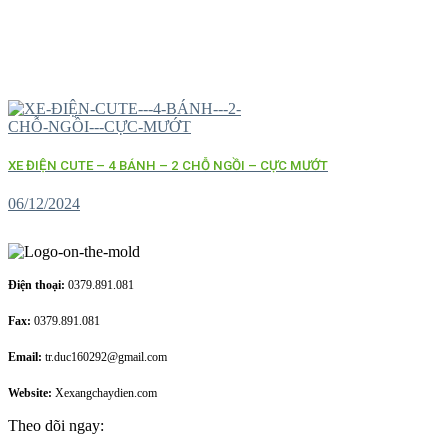
XE ĐIỆN CUTE – 4 BÁNH – 2 CHỖ NGỒI – CỰC MƯỚT
06/12/2024
Điện thoại:
0379.891.081
Fax:
0379.891.081
Email:
tr.duc160292@gmail.com
Website:
Xexangchaydien.com
Theo dõi ngay: