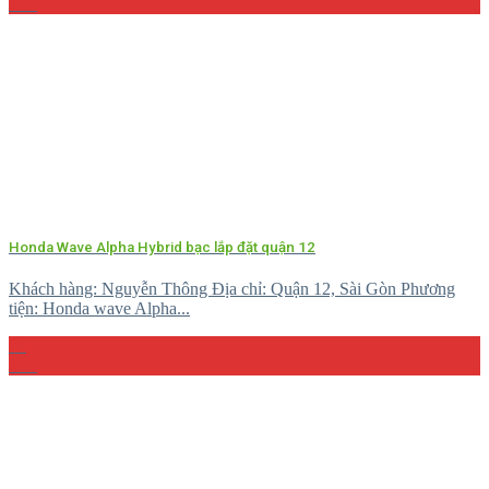
Th5
Honda Wave Alpha Hybrid bạc lắp đặt quận 12
Khách hàng: Nguyễn Thông Địa chỉ: Quận 12, Sài Gòn Phương
tiện: Honda wave Alpha...
23
Th4