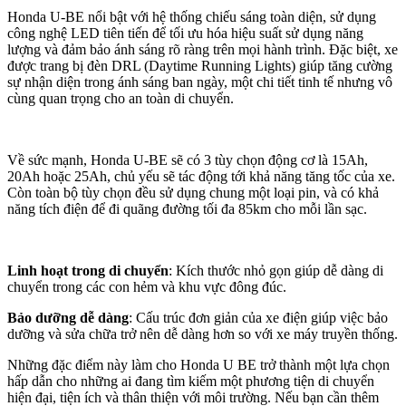
Honda U-BE nổi bật với hệ thống chiếu sáng toàn diện, sử dụng
công nghệ LED tiên tiến để tối ưu hóa hiệu suất sử dụng năng
lượng và đảm bảo ánh sáng rõ ràng trên mọi hành trình. Đặc biệt, xe
được trang bị đèn DRL (Daytime Running Lights) giúp tăng cường
sự nhận diện trong ánh sáng ban ngày, một chi tiết tinh tế nhưng vô
cùng quan trọng cho an toàn di chuyển.
Về sức mạnh, Honda U-BE sẽ có 3 tùy chọn động cơ là 15Ah,
20Ah hoặc 25Ah, chủ yếu sẽ tác động tới khả năng tăng tốc của xe.
Còn toàn bộ tùy chọn đều sử dụng chung một loại pin, và có khả
năng tích điện để đi quãng đường tối đa 85km cho mỗi lần sạc.
Linh hoạt trong di chuyển
: Kích thước nhỏ gọn giúp dễ dàng di
chuyển trong các con hẻm và khu vực đông đúc.
Bảo dưỡng dễ dàng
: Cấu trúc đơn giản của xe điện giúp việc bảo
dưỡng và sửa chữa trở nên dễ dàng hơn so với xe máy truyền thống.
Những đặc điểm này làm cho Honda U BE trở thành một lựa chọn
hấp dẫn cho những ai đang tìm kiếm một phương tiện di chuyển
hiện đại, tiện ích và thân thiện với môi trường. Nếu bạn cần thêm