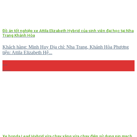
Đồ án tốt nghiệp xe Attila Elizabeth Hybrid của sinh viên đại học tại Nha
Trang Khánh Hòa
Khách hàng: Minh Huy Địa chỉ: Nha Trang, Khánh Hòa Phương
tiện: Attila Elizabeth Hệ...
27
Th5
Xe honda Lead Hybrid vừa chạy xăng vừa chạy điện sử dụng pin mạch