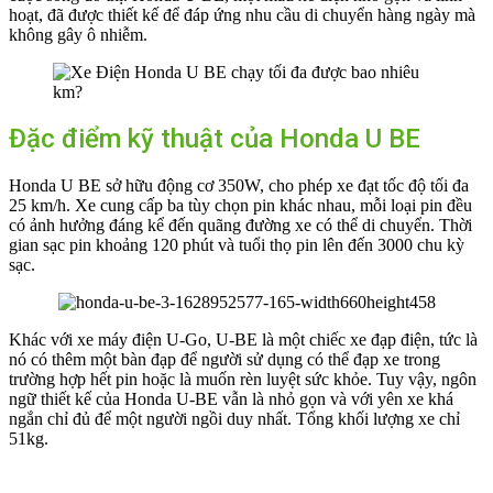
hoạt, đã được thiết kế để đáp ứng nhu cầu di chuyển hàng ngày mà
không gây ô nhiễm.
Đặc điểm kỹ thuật của Honda U BE
Honda U BE sở hữu động cơ 350W, cho phép xe đạt tốc độ tối đa
25 km/h. Xe cung cấp ba tùy chọn pin khác nhau, mỗi loại pin đều
có ảnh hưởng đáng kể đến quãng đường xe có thể di chuyển. Thời
gian sạc pin khoảng 120 phút và tuổi thọ pin lên đến 3000 chu kỳ
sạc.
Khác với xe máy điện U-Go, U-BE là một chiếc xe đạp điện, tức là
nó có thêm một bàn đạp để người sử dụng có thể đạp xe trong
trường hợp hết pin hoặc là muốn rèn luyệt sức khỏe. Tuy vậy, ngôn
ngữ thiết kế của Honda U-BE vẫn là nhỏ gọn và với yên xe khá
ngắn chỉ đủ để một người ngồi duy nhất. Tổng khối lượng xe chỉ
51kg.