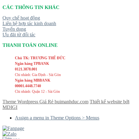
CÁC THÔNG TIN KHÁC
Quy chế hoạt động
Liên hệ hợp tác kinh doanh
Tuyển dụng
Ưu đãi từ đối tác
THANH TOÁN ONLINE
Chủ TK: TRƯƠNG THẾ ĐỨC
Ngân hàng TPBANK
0121.3878.001
Chi nhánh: Gia Định - Sài Gòn
Ngân hàng MBBANK
00001.4448.7740
Chi nhánh: Quận 12 - Sài Gòn
Theme Wordpress Giá Rẻ buimanhduc.com
Thiết kế website bởi
MDIGI
Assign a menu in Theme Options > Menus