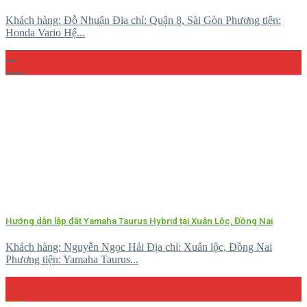
Khách hàng: Đỗ Nhuận Địa chỉ: Quận 8, Sài Gòn Phương tiện:
Honda Vario Hệ...
10
Th4
Hướng dẫn lắp đặt Yamaha Taurus Hybrid tại Xuân Lộc, Đồng Nai
Khách hàng: Nguyễn Ngọc Hải Địa chỉ: Xuân lộc, Đồng Nai
Phương tiện: Yamaha Taurus...
04
Th4