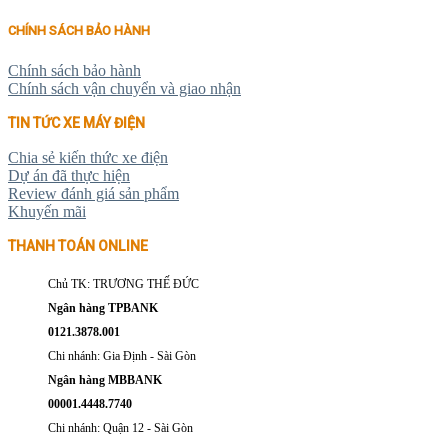
CHÍNH SÁCH BẢO HÀNH
Chính sách bảo hành
Chính sách vận chuyển và giao nhận
TIN TỨC XE MÁY ĐIỆN
Chia sẻ kiến thức xe điện
Dự án đã thực hiện
Review đánh giá sản phẩm
Khuyến mãi
THANH TOÁN ONLINE
Chủ TK: TRƯƠNG THẾ ĐỨC
Ngân hàng TPBANK
0121.3878.001
Chi nhánh: Gia Định - Sài Gòn
Ngân hàng MBBANK
00001.4448.7740
Chi nhánh: Quận 12 - Sài Gòn