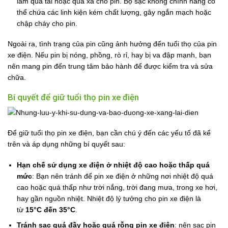
làm quá tải hoặc quá xả cho pin. Bộ sạc không chính hãng có
thể chứa các linh kiện kém chất lượng, gây ngắn mạch hoặc
chập cháy cho pin.
Ngoài ra, tình trạng của pin cũng ảnh hưởng đến tuổi thọ của pin
xe điện. Nếu pin bị nóng, phồng, rò rỉ, hay bị va đập mạnh, bạn
nên mang pin đến trung tâm bảo hành để được kiểm tra và sửa
chữa.
Bí quyết để giữ tuổi thọ pin xe điện
Để giữ tuổi thọ pin xe điện, bạn cần chú ý đến các yếu tố đã kể
trên và áp dụng những bí quyết sau:
Hạn chế sử dụng xe điện ở nhiệt độ cao hoặc thấp quá
mức
: Bạn nên tránh để pin xe điện ở những nơi nhiệt độ quá
cao hoặc quá thấp như trời nắng, trời đang mưa, trong xe hơi,
hay gần nguồn nhiệt. Nhiệt độ lý tưởng cho pin xe điện là
từ
15°C đến 35°C
.
Tránh sạc quá đầy hoặc quá rỗng pin xe điện
: nên sạc pin