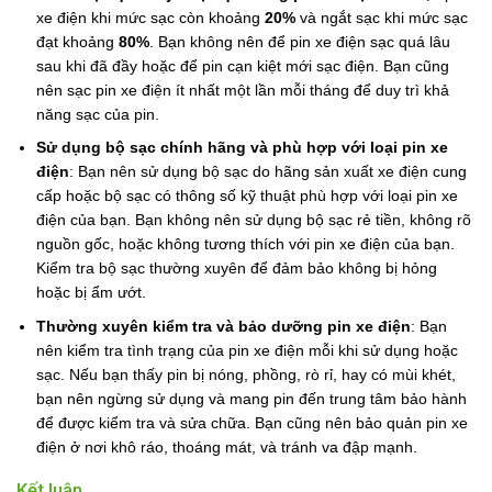
xe điện khi mức sạc còn khoảng
20%
và ngắt sạc khi mức sạc
đạt khoảng
80%
. Bạn không nên để pin xe điện sạc quá lâu
sau khi đã đầy hoặc để pin cạn kiệt mới sạc điện. Bạn cũng
nên sạc pin xe điện ít nhất một lần mỗi tháng để duy trì khả
năng sạc của pin.
Sử dụng bộ sạc chính hãng và phù hợp với loại pin xe
điện
: Bạn nên sử dụng bộ sạc do hãng sản xuất xe điện cung
cấp hoặc bộ sạc có thông số kỹ thuật phù hợp với loại pin xe
điện của bạn. Bạn không nên sử dụng bộ sạc rẻ tiền, không rõ
nguồn gốc, hoặc không tương thích với pin xe điện của bạn.
Kiểm tra bộ sạc thường xuyên để đảm bảo không bị hỏng
hoặc bị ẩm ướt.
Thường xuyên kiểm tra và bảo dưỡng pin xe điện
: Bạn
nên kiểm tra tình trạng của pin xe điện mỗi khi sử dụng hoặc
sạc. Nếu bạn thấy pin bị nóng, phồng, rò rỉ, hay có mùi khét,
bạn nên ngừng sử dụng và mang pin đến trung tâm bảo hành
để được kiểm tra và sửa chữa. Bạn cũng nên bảo quản pin xe
điện ở nơi khô ráo, thoáng mát, và tránh va đập mạnh.
Kết luận