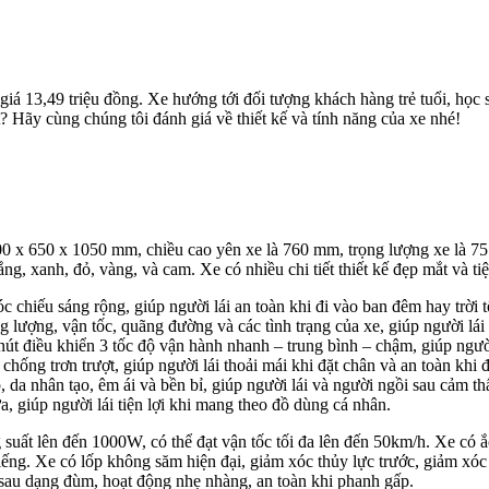
iá 13,49 triệu đồng. Xe hướng tới đối tượng khách hàng trẻ tuổi, học s
 Hãy cùng chúng tôi đánh giá về thiết kế và tính năng của xe nhé!
00 x 650 x 1050 mm, chiều cao yên xe là 760 mm, trọng lượng xe là 75 
ng, xanh, đỏ, vàng, và cam. Xe có nhiều chi tiết thiết kế đẹp mắt và tiệ
c chiếu sáng rộng, giúp người lái an toàn khi đi vào ban đêm hay trời t
lượng, vận tốc, quãng đường và các tình trạng của xe, giúp người lái 
nút điều khiển 3 tốc độ vận hành nhanh – trung bình – chậm, giúp người
chống trơn trượt, giúp người lái thoải mái khi đặt chân và an toàn khi 
 da nhân tạo, êm ái và bền bỉ, giúp người lái và người ngồi sau cảm th
, giúp người lái tiện lợi khi mang theo đồ dùng cá nhân.
g suất lên đến 1000W, có thể đạt vận tốc tối đa lên đến 50km/h. Xe có 
ếng. Xe có lốp không săm hiện đại, giảm xóc thủy lực trước, giảm xóc 
 sau dạng đùm, hoạt động nhẹ nhàng, an toàn khi phanh gấp.