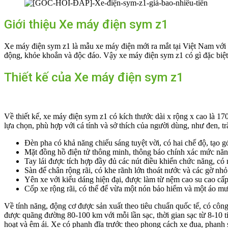
Giới thiệu Xe máy điện sym z1
Xe máy điện sym z1 là mẫu xe máy điện mới ra mắt tại Việt Nam với g
động, khỏe khoắn và độc đáo. Vậy xe máy điện sym z1 có gì đặc biệt?
Thiết kế của Xe máy điện sym z1
Về thiết kế, xe máy điện sym z1 có kích thước dài x rộng x cao là 17
lựa chọn, phù hợp với cá tính và sở thích của người dùng, như đen, trắ
Đèn pha có khả năng chiếu sáng tuyệt vời, có hai chế độ, tạo gó
Mặt đồng hồ điện tử thông minh, thông báo chính xác mức năng 
Tay lái được tích hợp đầy đủ các nút điều khiển chức năng, có 
Sàn để chân rộng rãi, có khe rãnh lớn thoát nước và các gờ nhỏ 
Yên xe với kiểu dáng hiện đại, được làm từ nệm cao su cao cấp,
Cốp xe rộng rãi, có thể để vừa một nón bảo hiểm và một áo mưa
Về tính năng, động cơ được sản xuất theo tiêu chuẩn quốc tế, có côn
được quãng đường 80-100 km với mỗi lần sạc, thời gian sạc từ 8-10 ti
hoạt và êm ái. Xe có phanh đĩa trước theo phong cách xe đua, phanh