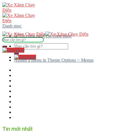
Skip
to
content
Danh mục
Tin công nghệ
Tìm
kiếm:
Tìm
kiếm:
Assign a menu in Theme Options > Menus
Tin mới nhất