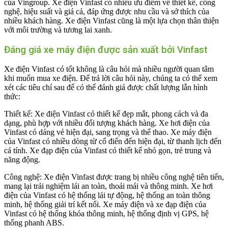
của Vingroup. Xe điện Vinfast có nhiều ưu điểm về thiết kế, công
nghệ, hiệu suất và giá cả, đáp ứng được nhu cầu và sở thích của
nhiều khách hàng. Xe điện Vinfast cũng là một lựa chọn thân thiện
với môi trường và tương lai xanh.
Đáng giá xe máy điện được sản xuất bởi Vinfast
Xe điện Vinfast có tốt không là câu hỏi mà nhiều người quan tâm
khi muốn mua xe điện. Để trả lời câu hỏi này, chúng ta có thể xem
xét các tiêu chí sau để có thể đánh giá được chất lượng lẫn hình
thức:
Thiết kế: Xe điện Vinfast có thiết kế đẹp mắt, phong cách và đa
dạng, phù hợp với nhiều đối tượng khách hàng. Xe hơi điện của
Vinfast có dáng vẻ hiện đại, sang trọng và thể thao. Xe máy điện
của Vinfast có nhiều dòng từ cổ điển đến hiện đại, từ thanh lịch đến
cá tính. Xe đạp điện của Vinfast có thiết kế nhỏ gọn, trẻ trung và
năng động.
Công nghệ: Xe điện Vinfast được trang bị nhiều công nghệ tiên tiến,
mang lại trải nghiệm lái an toàn, thoải mái và thông minh. Xe hơi
điện của Vinfast có hệ thống lái tự động, hệ thống an toàn thông
minh, hệ thống giải trí kết nối. Xe máy điện và xe đạp điện của
Vinfast có hệ thống khóa thông minh, hệ thống định vị GPS, hệ
thống phanh ABS.