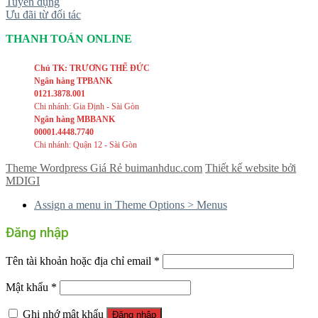
Tuyển dụng
Ưu đãi từ đối tác
THANH TOÁN ONLINE
Chủ TK: TRƯƠNG THẾ ĐỨC
Ngân hàng TPBANK
0121.3878.001
Chi nhánh: Gia Định - Sài Gòn
Ngân hàng MBBANK
00001.4448.7740
Chi nhánh: Quận 12 - Sài Gòn
Theme Wordpress Giá Rẻ buimanhduc.com
Thiết kế website bởi
MDIGI
Assign a menu in Theme Options > Menus
Đăng nhập
Tên tài khoản hoặc địa chỉ email
*
Mật khẩu
*
Ghi nhớ mật khẩu
Đăng nhập