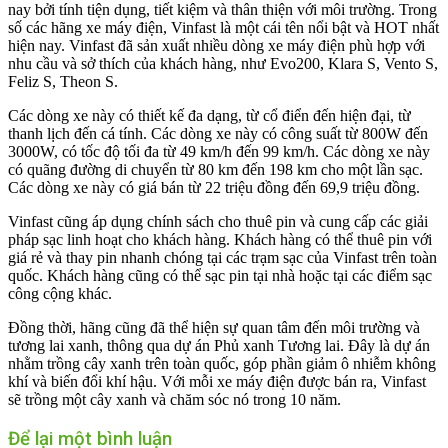
nay bởi tính tiện dụng, tiết kiệm và thân thiện với môi trường. Trong
số các hãng xe máy điện, Vinfast là một cái tên nổi bật và HOT nhất
hiện nay. Vinfast đã sản xuất nhiều dòng xe máy điện phù hợp với
nhu cầu và sở thích của khách hàng, như Evo200, Klara S, Vento S,
Feliz S, Theon S.
Các dòng xe này có thiết kế đa dạng, từ cổ điển đến hiện đại, từ
thanh lịch đến cá tính. Các dòng xe này có công suất từ 800W đến
3000W, có tốc độ tối đa từ 49 km/h đến 99 km/h. Các dòng xe này
có quãng đường di chuyển từ 80 km đến 198 km cho một lần sạc.
Các dòng xe này có giá bán từ 22 triệu đồng đến 69,9 triệu đồng.
Vinfast cũng áp dụng chính sách cho thuê pin và cung cấp các giải
pháp sạc linh hoạt cho khách hàng. Khách hàng có thể thuê pin với
giá rẻ và thay pin nhanh chóng tại các trạm sạc của Vinfast trên toàn
quốc. Khách hàng cũng có thể sạc pin tại nhà hoặc tại các điểm sạc
công cộng khác.
Đồng thời, hãng cũng đã thể hiện sự quan tâm đến môi trường và
tương lai xanh, thông qua dự án Phủ xanh Tương lai. Đây là dự án
nhằm trồng cây xanh trên toàn quốc, góp phần giảm ô nhiễm không
khí và biến đổi khí hậu. Với mỗi xe máy điện được bán ra, Vinfast
sẽ trồng một cây xanh và chăm sóc nó trong 10 năm.
Để lại một bình luận