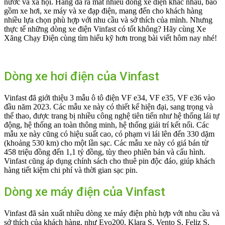
nước và xã hội. Hãng đã ra mắt nhiều dòng xe điện khác nhau, bao
gồm xe hơi, xe máy và xe đạp điện, mang đến cho khách hàng
nhiều lựa chọn phù hợp với nhu cầu và sở thích của mình. Nhưng
thực tế những dòng xe điện Vinfast có tốt không? Hãy cùng Xe
Xăng Chạy Điện cùng tìm hiểu kỹ hơn trong bài viết hôm nay nhé!
Dòng xe hơi điện của Vinfast
Vinfast đã giới thiệu 3 mẫu ô tô điện VF e34, VF e35, VF e36 vào
đầu năm 2023. Các mẫu xe này có thiết kế hiện đại, sang trọng và
thể thao, được trang bị nhiều công nghệ tiên tiến như hệ thống lái tự
động, hệ thống an toàn thông minh, hệ thống giải trí kết nối. Các
mẫu xe này cũng có hiệu suất cao, có phạm vi lái lên đến 330 dặm
(khoảng 530 km) cho một lần sạc. Các mẫu xe này có giá bán từ
458 triệu đồng đến 1,1 tỷ đồng, tùy theo phiên bản và cấu hình.
Vinfast cũng áp dụng chính sách cho thuê pin độc đáo, giúp khách
hàng tiết kiệm chi phí và thời gian sạc pin.
Dòng xe máy điện của Vinfast
Vinfast đã sản xuất nhiều dòng xe máy điện phù hợp với nhu cầu và
sở thích của khách hàng, như Evo200, Klara S, Vento S, Feliz S,