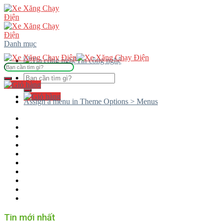
Skip
to
content
Danh mục
Tin công nghệ
Tìm
kiếm:
Tìm
kiếm:
Assign a menu in Theme Options > Menus
Tin mới nhất