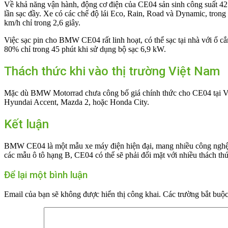
Về khả năng vận hành, động cơ điện của CE04 sản sinh công suất 42
lần sạc đầy. Xe có các chế độ lái Eco, Rain, Road và Dynamic, tron
km/h chỉ trong 2,6 giây.
Việc sạc pin cho BMW CE04 rất linh hoạt, có thể sạc tại nhà với ổ cắ
80% chỉ trong 45 phút khi sử dụng bộ sạc 6,9 kW.
Thách thức khi vào thị trường Việt Nam
Mặc dù BMW Motorrad chưa công bố giá chính thức cho CE04 tại Việ
Hyundai Accent, Mazda 2, hoặc Honda City.
Kết luận
BMW CE04 là một mẫu xe máy điện hiện đại, mang nhiều công nghệ tiên
các mẫu ô tô hạng B, CE04 có thể sẽ phải đối mặt với nhiều thách thứ
Để lại một bình luận
Email của bạn sẽ không được hiển thị công khai.
Các trường bắt buộ