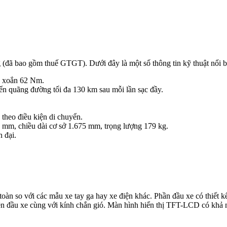
 (đã bao gồm thuế GTGT). Dưới đây là một số thông tin kỹ thuật nổi b
n xoắn 62 Nm.
ển quãng đường tối đa 130 km sau mỗi lần sạc đầy.
theo điều kiện di chuyển.
 mm, chiều dài cơ sở 1.675 mm, trọng lượng 179 kg.
 đại.
oàn so với các mẫu xe tay ga hay xe điện khác. Phần đầu xe có thiết k
n đầu xe cùng với kính chắn gió. Màn hình hiển thị TFT-LCD có khả nă