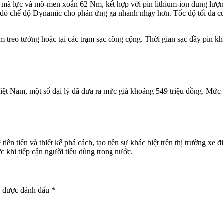
 mã lực và mô-men xoắn 62 Nm, kết hợp với pin lithium-ion dung lượn
g đó chế độ Dynamic cho phản ứng ga nhanh nhạy hơn. Tốc độ tối đa c
m treo tường hoặc tại các trạm sạc công cộng. Thời gian sạc đầy pin k
t Nam, một số đại lý đã đưa ra mức giá khoảng 549 triệu đồng. Mức 
 tiến và thiết kế phá cách, tạo nên sự khác biệt trên thị trường xe 
c khi tiếp cận người tiêu dùng trong nước.
c được đánh dấu
*