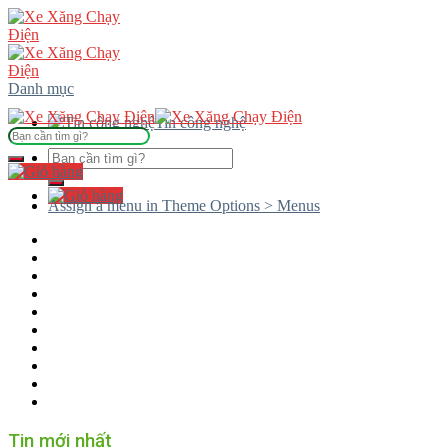
Skip
to
content
Danh mục
Tin công nghệ
Tìm
kiếm:
Tìm
kiếm:
Assign a menu in Theme Options > Menus
Tin mới nhất