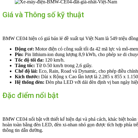
Giá và Thông số kỹ thuật
BMW CE04 hiện có giá bán lẻ đề xuất tại Việt Nam là 549 triệu đồng
Động cơ:
Motor điện có công suất tối đa 42 mã lực và mô-me
Pin:
Pin lithium-ion dung lượng 8,9 kWh, cho phép xe di chuy
Tốc độ tối đa:
120 km/h.
Tăng tốc:
Từ 0-50 km/h trong 2,6 giây.
Chế độ lái:
Eco, Rain, Road và Dynamic, cho phép điều chỉnh 
Kích thước:
Dài x Rộng x Cao lần lượt là 2.285 x 855 x 1.150
Hệ thống đèn:
Đèn pha LED với dải đèn định vị ban ngày hiện
Đặc điểm nổi bật
BMW CE04 nổi bật với thiết kế hiện đại và phá cách, khác biệt hoàn t
hoàn toàn bằng đèn LED, đèn xi-nhan nhỏ gọn được tích hợp phía trê
thông tin dẫn đường.