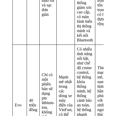
tháo rời
trọng và
thống
và sạc
tôn
giảm xóc
đơn
trọng,
cao cấp,
giản
có hộp
có màn
đựng đồ
hình hiển
rộng rãi
thị thông
minh và
kết nối
Bluetooth
Có nhiều
tính năng
nổi bật,
như chế
độ cruise
Thiết kế
control,
mạnh
Chỉ có
Mạnh
hệ thống
mẽ,
một
mẽ nhất
khóa
nam
phiên
trong
thông
tính và
bản sử
các
minh, hệ
hầm hố,
dụng
dòng xe
thống
phù hợp
pin
40
máy
cảnh báo
với
lithium-
Evo
triệu
điện của
an toàn,
những
ion,
đồng
VinFast,
hệ thống
người
không
có thể
phanh
thích sự