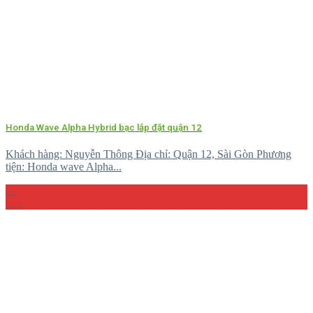
Honda Wave Alpha Hybrid bạc lắp đặt quận 12
Khách hàng: Nguyễn Thông Địa chỉ: Quận 12, Sài Gòn Phương
tiện: Honda wave Alpha...
23
Th4