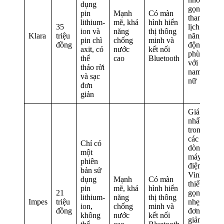
dụng
gọn,
pin
Mạnh
Có màn
thanh
lithium-
mẽ, khả
hình hiển
35
lịch và
ion và
năng
thị thông
Klara
triệu
năng
pin chì
chống
minh và
đồng
động,
axit, có
nước
kết nối
phù hợp
thể
cao
Bluetooth
với cả
tháo rời
nam và
và sạc
nữ
đơn
giản
Giá rẻ
nhất
trong
các
Chỉ có
dòng xe
một
máy
phiên
điện của
bản sử
VinFast,
dụng
Mạnh
Có màn
thiết kế
pin
mẽ, khả
hình hiển
21
gọn
lithium-
năng
thị thông
Impes
triệu
nhẹ,
ion,
chống
minh và
đồng
đơn
không
nước
kết nối
giản và