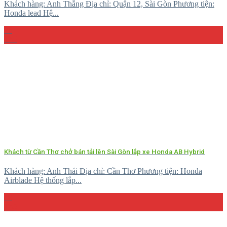
Khách hàng: Anh Thắng Địa chỉ: Quận 12, Sài Gòn Phương tiện:
Honda lead Hệ...
26
Th5
Khách từ Cần Thơ chở bán tải lên Sài Gòn lắp xe Honda AB Hybrid
Khách hàng: Anh Thái Địa chỉ: Cần Thơ Phương tiện: Honda
Airblade Hệ thống lắp...
08
Th5