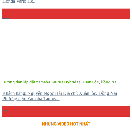
Honda Vario Hệ...
10
Th4
Hướng dẫn lắp đặt Yamaha Taurus Hybrid tại Xuân Lộc, Đồng Nai
Khách hàng: Nguyễn Ngọc Hải Địa chỉ: Xuân lộc, Đồng Nai
Phương tiện: Yamaha Taurus...
04
Th4
NHỮNG VIDEO HOT NHẤT