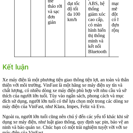
thể
đạt tốc
ABS, hệ
mạnh
tháo rời
độ tối
thống
mẽ và
và sạc
đa 100
giảm xóc
đột phá,
đơn
km/h
cao cấp,
có hộp
giản
có màn
đựng đồ
hình hiển
rộng rãi
thị thông
minh và
kết nối
Bluetooth
Kết luận
Xe máy điện là một phương tiện giao thông tiện lợi, an toàn và thân
thiện với môi trường. VinFast là một hãng xe máy điện uy tín và
chất lượng, có nhiều dòng xe máy điện phù hợp với nhu cầu và sở
thích của người lớn tuổi. Tùy vào ngân sách, phong cách và mục
đích sử dụng, người lớn tuổi có thể lựa chọn một trong các dòng xe
máy điện của VinFast, như Klara, Impes, Feliz và Evo.
Ngoài ra, người lớn tuổi cũng nên chú ý đến các yếu tố khác khi sử
dụng xe máy điện, như luật giao thông, quy định sạc pin, bảo vệ an
ninh và bảo quản xe. Chúc bạn có một trải nghiệm tuyệt vời với xe
máy điện của VinFast.