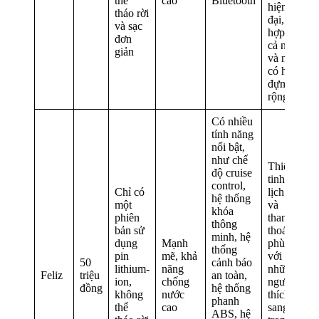
thể
cao
Bluetooth
hiện
tháo rời
đại, phù
và sạc
hợp với
đơn
cả nam
giản
và nữ,
có hộp
đựng đồ
rộng rãi
Có nhiều
tính năng
nổi bật,
như chế
Thiết kế
độ cruise
tinh tế,
control,
Chỉ có
lịch lãm
hệ thống
một
và
khóa
phiên
thanh
thông
bản sử
thoát,
minh, hệ
dụng
Mạnh
phù hợp
thống
pin
mẽ, khả
với
50
cảnh báo
lithium-
năng
những
Feliz
triệu
an toàn,
ion,
chống
người
đồng
hệ thống
không
nước
thích sự
phanh
thể
cao
sang
ABS, hệ