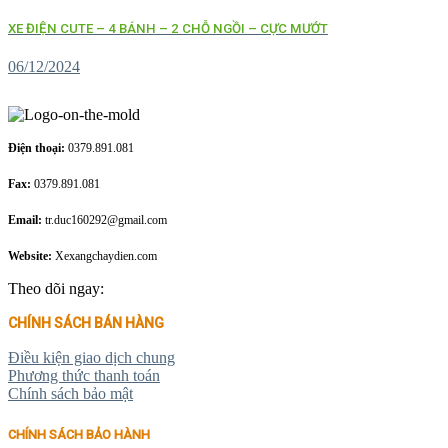
XE ĐIỆN CUTE – 4 BÁNH – 2 CHỖ NGỒI – CỰC MƯỚT
06/12/2024
Điện thoại:
0379.891.081
Fax:
0379.891.081
Email:
tr.duc160292@gmail.com
Website:
Xexangchaydien.com
Theo dõi ngay:
CHÍNH SÁCH BÁN HÀNG
Điều kiện giao dịch chung
Phương thức thanh toán
Chính sách bảo mật
CHÍNH SÁCH BẢO HÀNH