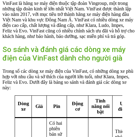
VinFast là hãng xe máy điện thuộc tập đoàn Vingroup, một trong
những tập đoàn kinh tế lớn nhất Việt Nam. VinFast được thành lập
vào năm 2017, với mục tiêu trở thành hãng xe máy điện hàng đầu
Việt Nam và khu vực Đông Nam Á. VinFast có nhiều dòng xe máy
điện cao cấp, chất lượng và đẳng cấp, như Klara, Ludo, Impes,
Feliz và Evo. VinFast cũng có nhiều chính sách ưu đãi và hỗ trợ cho
khách hàng, như bảo hành, bảo dưỡng, sạc miễn phí và trả góp.
So sánh và đánh giá các dòng xe máy
điện của VinFast dành cho người già
Trong số các dòng xe máy điện của VinFast, có những dòng xe phù
hợp với nhu cầu và sở thích của người lớn tuổi, như Klara, Impes,
Feliz và Evo. Dưới đây là bảng so sánh và đánh giá các dòng xe
này:
Tính
Dòng
Động
Ưu
Giá
Pin
năng nổi
xe
cơ
điểm
bật
Có hai
phiên
Thiết kế
bản sử
nhỏ