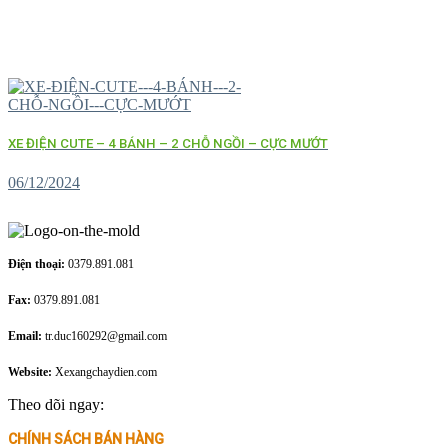
XE ĐIỆN CUTE – 4 BÁNH – 2 CHỖ NGỒI – CỰC MƯỚT
06/12/2024
Điện thoại:
0379.891.081
Fax:
0379.891.081
Email:
tr.duc160292@gmail.com
Website:
Xexangchaydien.com
Theo dõi ngay:
CHÍNH SÁCH BÁN HÀNG