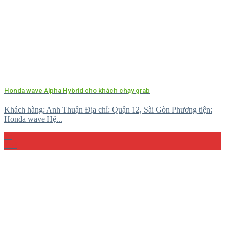
Honda wave Alpha Hybrid cho khách chạy grab
Khách hàng: Anh Thuận Địa chỉ: Quận 12, Sài Gòn Phương tiện:
Honda wave Hệ...
15
Th4