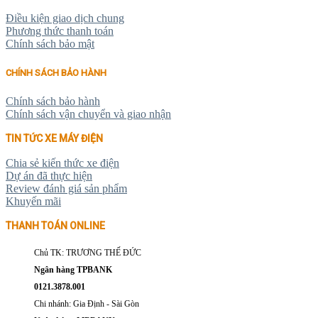
Điều kiện giao dịch chung
Phương thức thanh toán
Chính sách bảo mật
CHÍNH SÁCH BẢO HÀNH
Chính sách bảo hành
Chính sách vận chuyển và giao nhận
TIN TỨC XE MÁY ĐIỆN
Chia sẻ kiến thức xe điện
Dự án đã thực hiện
Review đánh giá sản phẩm
Khuyến mãi
THANH TOÁN ONLINE
Chủ TK: TRƯƠNG THẾ ĐỨC
Ngân hàng TPBANK
0121.3878.001
Chi nhánh: Gia Định - Sài Gòn