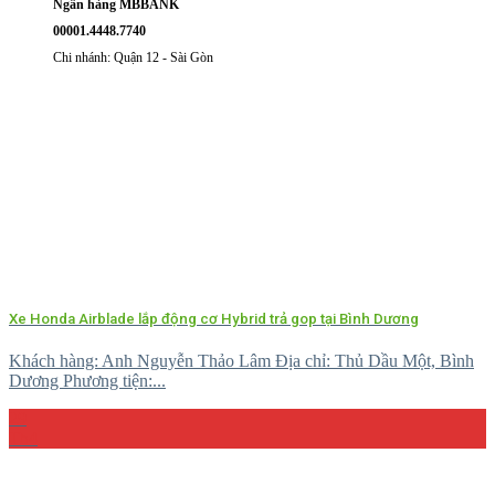
Ngân hàng MBBANK
00001.4448.7740
Chi nhánh: Quận 12 - Sài Gòn
Xe Honda Airblade lắp động cơ Hybrid trả gop tại Bình Dương
Khách hàng: Anh Nguyễn Thảo Lâm Địa chỉ: Thủ Dầu Một, Bình
Dương Phương tiện:...
29
Th4