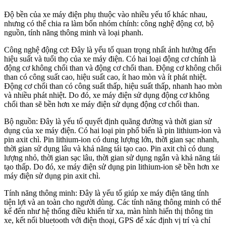
Độ bền của xe máy điện phụ thuộc vào nhiều yếu tố khác nhau,
nhưng có thể chia ra làm bốn nhóm chính: công nghệ động cơ, bộ
nguồn, tính năng thông minh và loại phanh.
Công nghệ động cơ: Đây là yếu tố quan trọng nhất ảnh hưởng đến
hiệu suất và tuổi thọ của xe máy điện. Có hai loại động cơ chính là
động cơ không chổi than và động cơ chổi than. Động cơ không chổi
than có công suất cao, hiệu suất cao, ít hao mòn và ít phát nhiệt.
Động cơ chổi than có công suất thấp, hiệu suất thấp, nhanh hao mòn
và nhiều phát nhiệt. Do đó, xe máy điện sử dụng động cơ không
chổi than sẽ bền hơn xe máy điện sử dụng động cơ chổi than.
Bộ nguồn: Đây là yếu tố quyết định quãng đường và thời gian sử
dụng của xe máy điện. Có hai loại pin phổ biến là pin lithium-ion và
pin axit chì. Pin lithium-ion có dung lượng lớn, thời gian sạc nhanh,
thời gian sử dụng lâu và khả năng tái tạo cao. Pin axit chì có dung
lượng nhỏ, thời gian sạc lâu, thời gian sử dụng ngắn và khả năng tái
tạo thấp. Do đó, xe máy điện sử dụng pin lithium-ion sẽ bền hơn xe
máy điện sử dụng pin axit chì.
Tính năng thông minh: Đây là yếu tố giúp xe máy điện tăng tính
tiện lợi và an toàn cho người dùng. Các tính năng thông minh có thể
kể đến như hệ thống điều khiển từ xa, màn hình hiển thị thông tin
xe, kết nối bluetooth với điện thoại, GPS để xác định vị trí và chỉ