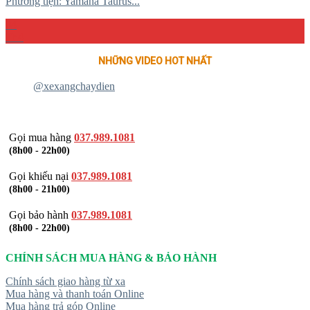
Phương tiện: Yamaha Taurus...
04
Th4
NHỮNG VIDEO HOT NHẤT
@xexangchaydien
Gọi mua hàng
037.989.1081
(8h00 - 22h00)
Gọi khiếu nại
037.989.1081
(8h00 - 21h00)
Gọi bảo hành
037.989.1081
(8h00 - 22h00)
CHÍNH SÁCH MUA HÀNG & BẢO HÀNH
Chính sách giao hàng từ xa
Mua hàng và thanh toán Online
Mua hàng trả góp Online