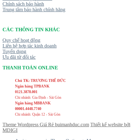
Chính sách bảo hành
Trung tâm bảo hành chính hãng
CÁC THÔNG TIN KHÁC
Quy chế hoạt động
Liên hệ hợp tác kinh doanh
Tuyển dụng
Ưu đãi từ đối tác
THANH TOÁN ONLINE
Chủ TK: TRƯƠNG THẾ ĐỨC
Ngân hàng TPBANK
0121.3878.001
Chi nhánh: Gia Định - Sài Gòn
Ngân hàng MBBANK
00001.4448.7740
Chi nhánh: Quận 12 - Sài Gòn
Theme Wordpress Giá Rẻ buimanhduc.com
Thiết kế website bởi
MDIGI