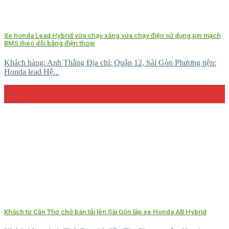
Xe honda Lead Hybrid vừa chạy xăng vừa chạy điện sử dụng pin mạch
BMS theo dõi bằng điện thoại
Khách hàng: Anh Thắng Địa chỉ: Quận 12, Sài Gòn Phương tiện:
Honda lead Hệ...
26
Th5
Khách từ Cần Thơ chở bán tải lên Sài Gòn lắp xe Honda AB Hybrid