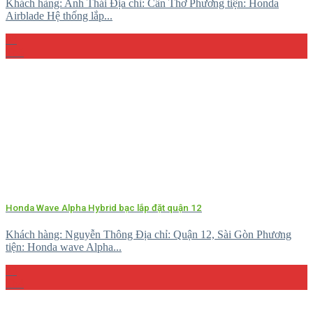
Khách hàng: Anh Thái Địa chỉ: Cần Thơ Phương tiện: Honda
Airblade Hệ thống lắp...
08
Th5
Honda Wave Alpha Hybrid bạc lắp đặt quận 12
Khách hàng: Nguyễn Thông Địa chỉ: Quận 12, Sài Gòn Phương
tiện: Honda wave Alpha...
23
Th4