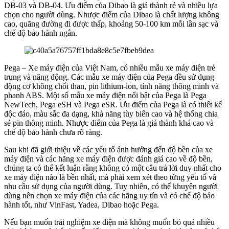
DB-03 và DB-04. Ưu điểm của Dibao là giá thành rẻ và nhiều lựa
chọn cho người dùng. Nhược điểm của Dibao là chất lượng không
cao, quãng đường đi được thấp, khoảng 50-100 km mỗi lần sạc và
chế độ bảo hành ngắn.
Pega – Xe máy điện của Việt Nam, có nhiều mẫu xe máy điện trẻ
trung và năng động. Các mẫu xe máy điện của Pega đều sử dụng
động cơ không chổi than, pin lithium-ion, tính năng thông minh và
phanh ABS. Một số mẫu xe máy điện nổi bật của Pega là Pega
NewTech, Pega eSH và Pega eSR. Ưu điểm của Pega là có thiết kế
độc đáo, màu sắc đa dạng, khả năng tùy biến cao và hệ thống chia
sẻ pin thông minh. Nhược điểm của Pega là giá thành khá cao và
chế độ bảo hành chưa rõ ràng.
Sau khi đã giới thiệu về các yếu tố ảnh hưởng đến độ bền của xe
máy điện và các hãng xe máy điện được đánh giá cao về độ bền,
chúng ta có thể kết luận rằng không có một câu trả lời duy nhất cho
xe máy điện nào là bền nhất, mà phải xem xét theo từng yếu tố và
nhu cầu sử dụng của người dùng. Tuy nhiên, có thể khuyên người
dùng nên chọn xe máy điện của các hãng uy tín và có chế độ bảo
hành tốt, như VinFast, Yadea, Dibao hoặc Pega.
Nếu bạn muốn trải nghiệm xe điện mà không muốn bỏ quá nhiều