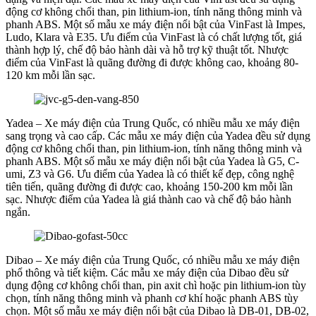
động cơ không chổi than, pin lithium-ion, tính năng thông minh và
phanh ABS. Một số mẫu xe máy điện nổi bật của VinFast là Impes,
Ludo, Klara và E35. Ưu điểm của VinFast là có chất lượng tốt, giá
thành hợp lý, chế độ bảo hành dài và hỗ trợ kỹ thuật tốt. Nhược
điểm của VinFast là quãng đường đi được không cao, khoảng 80-
120 km mỗi lần sạc.
Yadea – Xe máy điện của Trung Quốc, có nhiều mẫu xe máy điện
sang trọng và cao cấp. Các mẫu xe máy điện của Yadea đều sử dụng
động cơ không chổi than, pin lithium-ion, tính năng thông minh và
phanh ABS. Một số mẫu xe máy điện nổi bật của Yadea là G5, C-
umi, Z3 và G6. Ưu điểm của Yadea là có thiết kế đẹp, công nghệ
tiên tiến, quãng đường đi được cao, khoảng 150-200 km mỗi lần
sạc. Nhược điểm của Yadea là giá thành cao và chế độ bảo hành
ngắn.
Dibao – Xe máy điện của Trung Quốc, có nhiều mẫu xe máy điện
phổ thông và tiết kiệm. Các mẫu xe máy điện của Dibao đều sử
dụng động cơ không chổi than, pin axit chì hoặc pin lithium-ion tùy
chọn, tính năng thông minh và phanh cơ khí hoặc phanh ABS tùy
chọn. Một số mẫu xe máy điện nổi bật của Dibao là DB-01, DB-02,