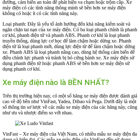
đường, cảm biến an toàn để phát hiện va chạm hoặc trộm cắp. Xe
máy điện có các tính năng thông minh sẽ bền hơn xe máy điện
không có hoặc ít có các tính năng này.
Loại phanh: Đây là yếu tố ảnh hưởng đến khả năng kiểm soát và
ngăn chặn tai nạn của xe máy điện. Có ba loại phanh chính là phanh
cơ khí, phanh điện tử và phanh ABS. Phanh cơ khí là loại phanh
truyền thống, dùng lực cơ học để làm chậm hoặc dừng xe. Phanh
điện tử là loại phanh mới, dùng lực điện từ để làm chậm hoặc dừng
xe. Phanh ABS là loại phanh nâng cao, dùng hệ thống cảm biến để
điều chỉnh lực phanh và tránh bị bó cứng bánh xe. Xe máy điện sử
dụng phanh điện tử hoặc phanh ABS sẽ bền hơn xe máy điện sử
dụng phanh cơ khí.
Xe máy điện nào là BỀN NHẤT?
Trên thị trường hiện nay, có một số hãng xe máy điện được đánh giá
cao về độ bền như VinFast, Yadea, Dibao và Pega. Dưới đây là một
số thông tin sơ lược về các mẫu xe máy điện của các hãng này, cũng
như ưu và nhược điểm so với nhau.
VinFast – Xe máy điện của Việt Nam, có nhiều mẫu xe máy điện đa
dạng và hiện đại. Các mẫu xe máy điện của VinFast đều sử dụng