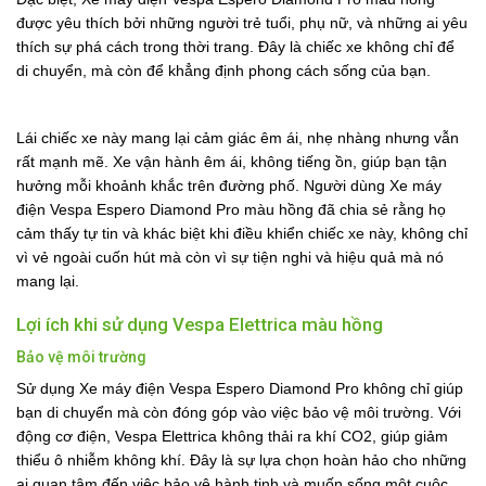
được yêu thích bởi những người trẻ tuổi, phụ nữ, và những ai yêu
thích sự phá cách trong thời trang. Đây là chiếc xe không chỉ để
di chuyển, mà còn để khẳng định phong cách sống của bạn.
Lái chiếc xe này mang lại cảm giác êm ái, nhẹ nhàng nhưng vẫn
rất mạnh mẽ. Xe vận hành êm ái, không tiếng ồn, giúp bạn tận
hưởng mỗi khoảnh khắc trên đường phố. Người dùng Xe máy
điện Vespa Espero Diamond Pro màu hồng đã chia sẻ rằng họ
cảm thấy tự tin và khác biệt khi điều khiển chiếc xe này, không chỉ
vì vẻ ngoài cuốn hút mà còn vì sự tiện nghi và hiệu quả mà nó
mang lại.
Lợi ích khi sử dụng Vespa Elettrica màu hồng
Bảo vệ môi trường
Sử dụng Xe máy điện Vespa Espero Diamond Pro không chỉ giúp
bạn di chuyển mà còn đóng góp vào việc bảo vệ môi trường. Với
động cơ điện, Vespa Elettrica không thải ra khí CO2, giúp giảm
thiểu ô nhiễm không khí. Đây là sự lựa chọn hoàn hảo cho những
ai quan tâm đến việc bảo vệ hành tinh và muốn sống một cuộc