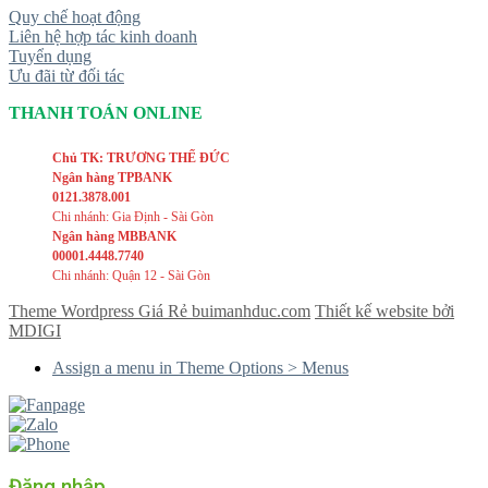
Quy chế hoạt động
Liên hệ hợp tác kinh doanh
Tuyển dụng
Ưu đãi từ đối tác
THANH TOÁN ONLINE
Chủ TK: TRƯƠNG THẾ ĐỨC
Ngân hàng TPBANK
0121.3878.001
Chi nhánh: Gia Định - Sài Gòn
Ngân hàng MBBANK
00001.4448.7740
Chi nhánh: Quận 12 - Sài Gòn
Theme Wordpress Giá Rẻ buimanhduc.com
Thiết kế website bởi
MDIGI
Assign a menu in Theme Options > Menus
Đăng nhập