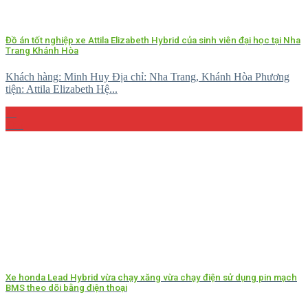
Đồ án tốt nghiệp xe Attila Elizabeth Hybrid của sinh viên đại học tại Nha
Trang Khánh Hòa
Khách hàng: Minh Huy Địa chỉ: Nha Trang, Khánh Hòa Phương
tiện: Attila Elizabeth Hệ...
27
Th5
Xe honda Lead Hybrid vừa chạy xăng vừa chạy điện sử dụng pin mạch
BMS theo dõi bằng điện thoại