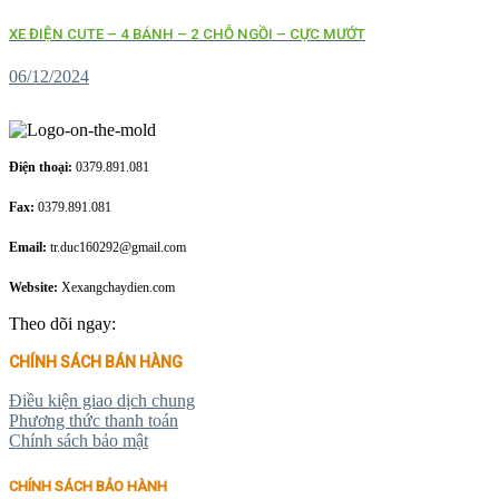
XE ĐIỆN CUTE – 4 BÁNH – 2 CHỖ NGỒI – CỰC MƯỚT
06/12/2024
Điện thoại:
0379.891.081
Fax:
0379.891.081
Email:
tr.duc160292@gmail.com
Website:
Xexangchaydien.com
Theo dõi ngay:
CHÍNH SÁCH BÁN HÀNG
Điều kiện giao dịch chung
Phương thức thanh toán
Chính sách bảo mật
CHÍNH SÁCH BẢO HÀNH