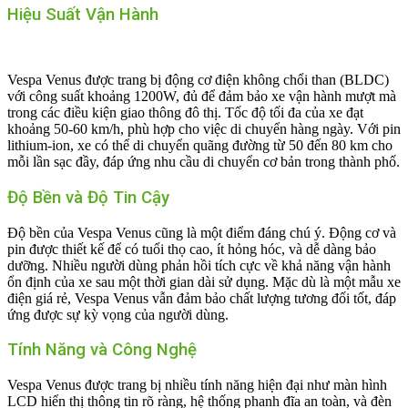
Hiệu Suất Vận Hành
Vespa Venus được trang bị động cơ điện không chổi than (BLDC)
với công suất khoảng 1200W, đủ để đảm bảo xe vận hành mượt mà
trong các điều kiện giao thông đô thị. Tốc độ tối đa của xe đạt
khoảng 50-60 km/h, phù hợp cho việc di chuyển hàng ngày. Với pin
lithium-ion, xe có thể di chuyển quãng đường từ 50 đến 80 km cho
mỗi lần sạc đầy, đáp ứng nhu cầu di chuyển cơ bản trong thành phố.
Độ Bền và Độ Tin Cậy
Độ bền của Vespa Venus cũng là một điểm đáng chú ý. Động cơ và
pin được thiết kế để có tuổi thọ cao, ít hỏng hóc, và dễ dàng bảo
dưỡng. Nhiều người dùng phản hồi tích cực về khả năng vận hành
ổn định của xe sau một thời gian dài sử dụng. Mặc dù là một mẫu xe
điện giá rẻ, Vespa Venus vẫn đảm bảo chất lượng tương đối tốt, đáp
ứng được sự kỳ vọng của người dùng.
Tính Năng và Công Nghệ
Vespa Venus được trang bị nhiều tính năng hiện đại như màn hình
LCD hiển thị thông tin rõ ràng, hệ thống phanh đĩa an toàn, và đèn