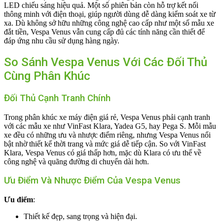
LED chiếu sáng hiệu quả. Một số phiên bản còn hỗ trợ kết nối
thông minh với điện thoại, giúp người dùng dễ dàng kiểm soát xe từ
xa. Dù không sở hữu những công nghệ cao cấp như một số mẫu xe
đắt tiền, Vespa Venus vẫn cung cấp đủ các tính năng cần thiết để
đáp ứng nhu cầu sử dụng hàng ngày.
So Sánh Vespa Venus Với Các Đối Thủ
Cùng Phân Khúc
Đối Thủ Cạnh Tranh Chính
Trong phân khúc xe máy điện giá rẻ, Vespa Venus phải cạnh tranh
với các mẫu xe như VinFast Klara, Yadea G5, hay Pega S. Mỗi mẫu
xe đều có những ưu và nhược điểm riêng, nhưng Vespa Venus nổi
bật nhờ thiết kế thời trang và mức giá dễ tiếp cận. So với VinFast
Klara, Vespa Venus có giá thấp hơn, mặc dù Klara có ưu thế về
công nghệ và quãng đường di chuyển dài hơn.
Ưu Điểm Và Nhược Điểm Của Vespa Venus
Ưu điểm
:
Thiết kế đẹp, sang trọng và hiện đại.