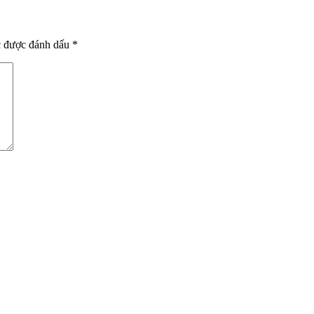
c được đánh dấu
*