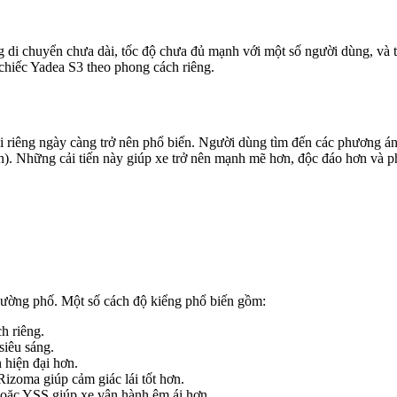
 di chuyển chưa dài, tốc độ chưa đủ mạnh với một số người dùng, và th
 chiếc Yadea S3 theo phong cách riêng.
riêng ngày càng trở nên phổ biến. Người dùng tìm đến các phương án n
n). Những cải tiến này giúp xe trở nên mạnh mẽ hơn, độc đáo hơn và p
 đường phố. Một số cách độ kiểng phổ biến gồm:
h riêng.
siêu sáng.
n hiện đại hơn.
izoma giúp cảm giác lái tốt hơn.
hoặc YSS giúp xe vận hành êm ái hơn.