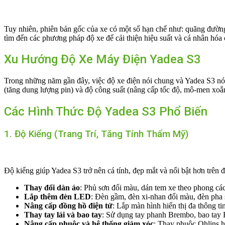
Tuy nhiên, phiên bản gốc của xe có một số hạn chế như: quãng đường
tìm đến các phương pháp độ xe để cải thiện hiệu suất và cá nhân hóa
Xu Hướng Độ Xe Máy Điện Yadea S3
Trong những năm gần đây, việc độ xe điện nói chung và Yadea S3 nói 
(tăng dung lượng pin) và độ công suất (nâng cấp tốc độ, mô-men xoắ
Các Hình Thức Độ Yadea S3 Phổ Biến
1. Độ Kiểng (Trang Trí, Tăng Tính Thẩm Mỹ)
Độ kiểng giúp Yadea S3 trở nên cá tính, đẹp mắt và nổi bật hơn trên
Thay đổi dàn áo
: Phủ sơn đổi màu, dán tem xe theo phong các
Lắp thêm đèn LED
: Đèn gầm, đèn xi-nhan đổi màu, đèn pha 
Nâng cấp đồng hồ điện tử
: Lắp màn hình hiển thị đa thông ti
Thay tay lái và bao tay
: Sử dụng tay phanh Brembo, bao tay R
Nâng cấp phuộc và hệ thống giảm xóc
: Thay phuộc Ohlins 