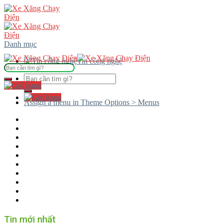
Skip
to
content
Danh mục
Tin công nghệ
Tìm
kiếm:
Tìm
kiếm:
Assign a menu in Theme Options > Menus
Tin mới nhất