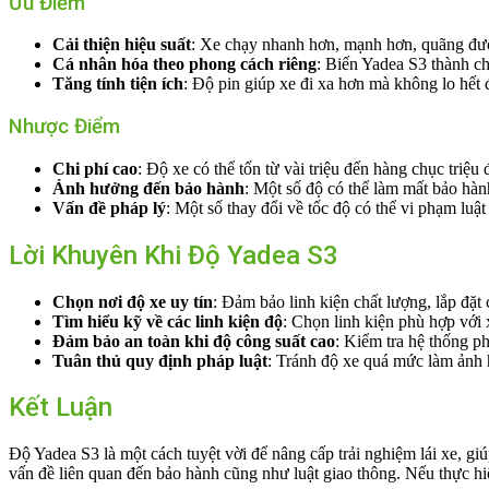
Ưu Điểm
Cải thiện hiệu suất
: Xe chạy nhanh hơn, mạnh hơn, quãng đườ
Cá nhân hóa theo phong cách riêng
: Biến Yadea S3 thành ch
Tăng tính tiện ích
: Độ pin giúp xe đi xa hơn mà không lo hết 
Nhược Điểm
Chi phí cao
: Độ xe có thể tốn từ vài triệu đến hàng chục triệu
Ảnh hưởng đến bảo hành
: Một số độ có thể làm mất bảo hàn
Vấn đề pháp lý
: Một số thay đổi về tốc độ có thể vi phạm luật
Lời Khuyên Khi Độ Yadea S3
Chọn nơi độ xe uy tín
: Đảm bảo linh kiện chất lượng, lắp đặt
Tìm hiểu kỹ về các linh kiện độ
: Chọn linh kiện phù hợp với 
Đảm bảo an toàn khi độ công suất cao
: Kiểm tra hệ thống p
Tuân thủ quy định pháp luật
: Tránh độ xe quá mức làm ảnh 
Kết Luận
Độ Yadea S3 là một cách tuyệt vời để nâng cấp trải nghiệm lái xe, gi
vấn đề liên quan đến bảo hành cũng như luật giao thông. Nếu thực hi