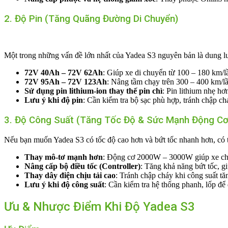
2. Độ Pin (Tăng Quãng Đường Di Chuyển)
Một trong những vấn đề lớn nhất của Yadea S3 nguyên bản là dung lượ
72V 40Ah – 72V 62Ah
: Giúp xe di chuyển từ 100 – 180 km/l
72V 95Ah – 72V 123Ah
: Nâng tầm chạy trên 300 – 400 km/lầ
Sử dụng pin lithium-ion thay thế pin chì
: Pin lithium nhẹ hơ
Lưu ý khi độ pin
: Cần kiểm tra bộ sạc phù hợp, tránh chập c
3. Độ Công Suất (Tăng Tốc Độ & Sức Mạnh Động Cơ
Nếu bạn muốn Yadea S3 có tốc độ cao hơn và bứt tốc nhanh hơn, có t
Thay mô-tơ mạnh hơn
: Động cơ 2000W – 3000W giúp xe chạ
Nâng cấp bộ điều tốc (Controller)
: Tăng khả năng bứt tốc, 
Thay dây điện chịu tải cao
: Tránh chập cháy khi công suất tă
Lưu ý khi độ công suất
: Cần kiểm tra hệ thống phanh, lốp để
Ưu & Nhược Điểm Khi Độ Yadea S3