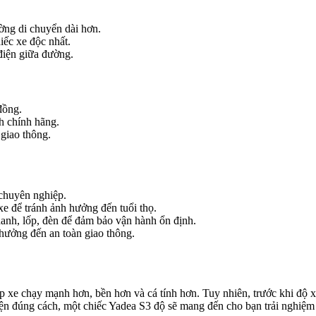
ng di chuyển dài hơn.
iếc xe độc nhất.
điện giữa đường.
 đồng.
h chính hãng.
 giao thông.
 chuyên nghiệp.
xe để tránh ảnh hưởng đến tuổi thọ.
hanh, lốp, đèn để đảm bảo vận hành ổn định.
hưởng đến an toàn giao thông.
úp xe chạy mạnh hơn, bền hơn và cá tính hơn. Tuy nhiên, trước khi độ x
ện đúng cách, một chiếc Yadea S3 độ sẽ mang đến cho bạn trải nghiệm l