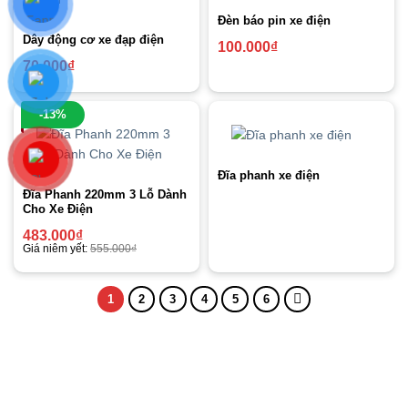
Đèn báo pin xe điện
Dây động cơ xe đạp điện
100.000
₫
70.000
₫
-13%
Đĩa phanh xe điện
Đĩa Phanh 220mm 3 Lỗ Dành
Cho Xe Điện
483.000
₫
Giá niêm yết:
555.000
₫
1
2
3
4
5
6