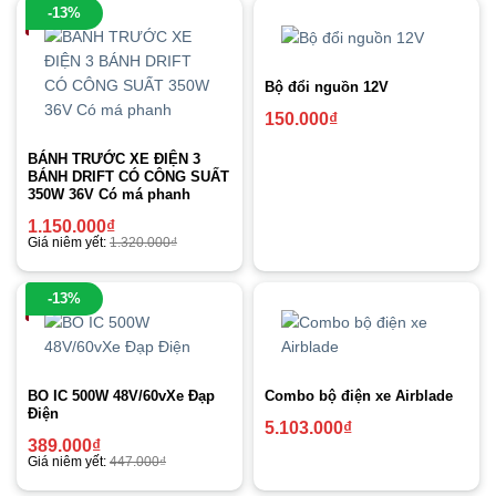
-13%
Bộ đổi nguồn 12V
150.000
₫
BÁNH TRƯỚC XE ĐIỆN 3
BÁNH DRIFT CÓ CÔNG SUẤT
350W 36V Có má phanh
1.150.000
₫
Giá niêm yết:
1.320.000
₫
-13%
BO IC 500W 48V/60vXe Đạp
Combo bộ điện xe Airblade
Điện
5.103.000
₫
389.000
₫
Giá niêm yết:
447.000
₫