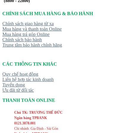
(8h00 - 22h00)
CHÍNH SÁCH MUA HÀNG & BẢO HÀNH
Chính sách giao hàng từ xa
Mua hàng và thanh toán Online
Mua hàng trả góp Online
Chính sách bảo hành
Trung tâm bảo hành chính hãng
CÁC THÔNG TIN KHÁC
Quy chế hoạt động
Liên hệ hợp tác kinh doanh
Tuyển dụng
Ưu đãi từ đối tác
THANH TOÁN ONLINE
Chủ TK: TRƯƠNG THẾ ĐỨC
Ngân hàng TPBANK
0121.3878.001
Chi nhánh: Gia Định - Sài Gòn