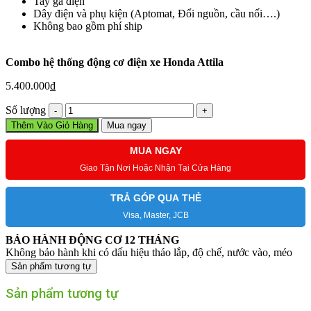
Tay ga điện
Dây điện và phụ kiện (Aptomat, Đổi nguồn, cầu nối….)
Không bao gồm phí ship
Combo hệ thống động cơ điện xe Honda Attila
5.400.000
₫
Combo
Số lượng
hệ
Thêm Vào Giỏ Hàng
Mua ngay
thống
động
MUA NGAY
cơ
Giao Tận Nơi Hoặc Nhận Tại Cửa Hàng
điện
xe
Honda
TRẢ GÓP QUA THẺ
Attila
Visa, Master, JCB
số
lượng
BẢO HÀNH ĐỘNG CƠ 12 THÁNG
Không bảo hành khi có dấu hiệu tháo lắp, độ chế, nước vào, méo
Sản phẩm tương tự
Sản phẩm tương tự