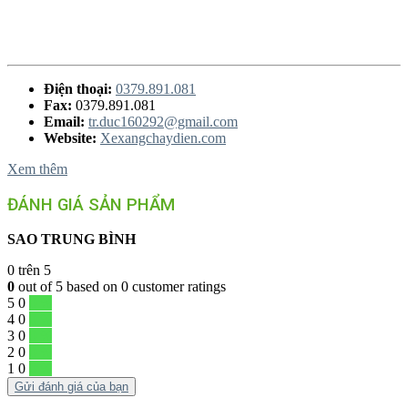
Điện thoại:
0379.891.081
Fax:
0379.891.081
Email:
tr.duc160292@gmail.com
Website:
Xexangchaydien.com
Xem thêm
ĐÁNH GIÁ SẢN PHẨM
SAO TRUNG BÌNH
0
trên 5
0
out of
5
based on
0
customer ratings
5
0
0 %
4
0
0 %
3
0
0 %
2
0
0 %
1
0
0 %
Gửi đánh giá của bạn