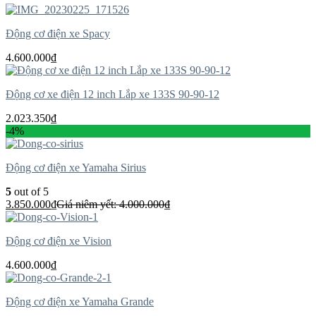
Động cơ điện xe Spacy
4.600.000
₫
Động cơ xe điện 12 inch Lắp xe 133S 90-90-12
2.023.350
₫
-4%
Động cơ điện xe Yamaha Sirius
5
out of 5
3.850.000
₫
Giá niêm yết:
4.000.000
₫
Động cơ điện xe Vision
4.600.000
₫
Động cơ điện xe Yamaha Grande