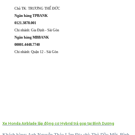
Chủ TK: TRƯƠNG THẾ ĐỨC
Ngân hàng TPBANK
0121.3878.001
Chi nhánh: Gia Định - Sài Gòn
Ngân hàng MBBANK
00001.4448.7740
Chi nhánh: Quận 12 - Sài Gòn
Xe Honda Airblade lắp động cơ Hybrid trả gop tại Bình Dương
Khách hàng: Anh Nguyễn Thảo Lâm Địa chỉ: Thủ Dầu Một, Bình