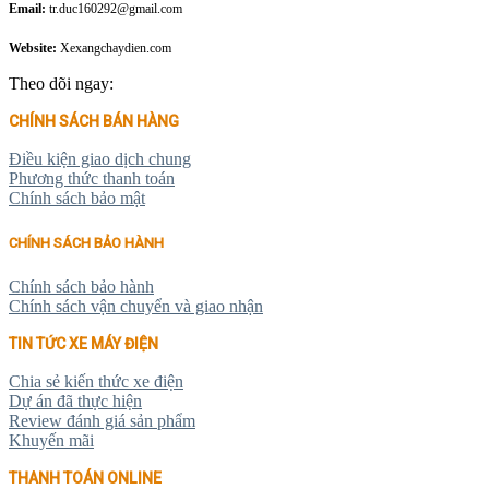
Email:
tr.duc160292@gmail.com
Website:
Xexangchaydien.com
Theo dõi ngay:
CHÍNH SÁCH BÁN HÀNG
Điều kiện giao dịch chung
Phương thức thanh toán
Chính sách bảo mật
CHÍNH SÁCH BẢO HÀNH
Chính sách bảo hành
Chính sách vận chuyển và giao nhận
TIN TỨC XE MÁY ĐIỆN
Chia sẻ kiến thức xe điện
Dự án đã thực hiện
Review đánh giá sản phẩm
Khuyến mãi
THANH TOÁN ONLINE