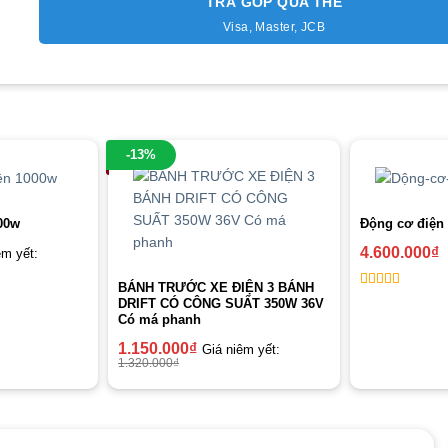
TRẢ GÓP QUA THẺ
Visa, Master, JCB
-13%
00w
Động cơ điện 
4.600.000
₫
êm yết:
BÁNH TRƯỚC XE ĐIỆN 3 BÁNH
5
out of 5
DRIFT CÓ CÔNG SUẤT 350W 36V
Có má phanh
1.150.000
₫
Giá niêm yết:
1.320.000
₫