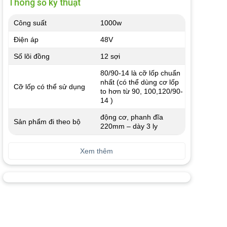
Thông số kỹ thuật
Công suất
1000w
Điện áp
48V
Số lõi đồng
12 sợi
80/90-14 là cỡ lốp chuẩn
nhất (có thể dùng cơ lốp
Cỡ lốp có thể sử dụng
to hơn từ 90, 100,120/90-
14 )
động cơ, phanh đĩa
Sản phẩm đi theo bộ
220mm – dày 3 ly
Xem thêm