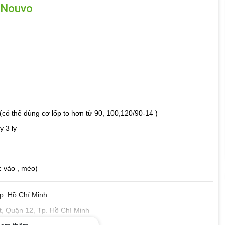
e Nouvo
(có thể dùng cơ lốp to hơn từ 90, 100,120/90-14 )
 3 ly
c vào , méo)
p. Hồ Chí Minh
, Quận 12, Tp. Hồ Chí Minh