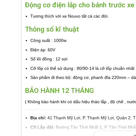
Động cơ điện lắp cho bánh trước x
Tương thích với xe Nouvo tất cả các đời.
Thông số kĩ thuật
Công suất : 1000w
Điện áp: 60V
Số lõi đồng : 12 sợi
Cỡ lốp có thể sử dụng : 80/90-14 là cỡ lốp chuẩn nhất 
Sản phẩm đi theo bộ: động cơ, phanh đĩa 220mm – dày
BẢO HÀNH 12 THÁNG
( Không bảo hành khi có dấu hiệu tháo lắp , độ chế , nướ
Địa chỉ:
41 Thạnh Mỹ Lơi, P. Thạnh Mỹ Lợi, Quận 2, T
CS Lắp đặt:
Đường Tân Thới Nhất 1, P. Tân Thới Nhất