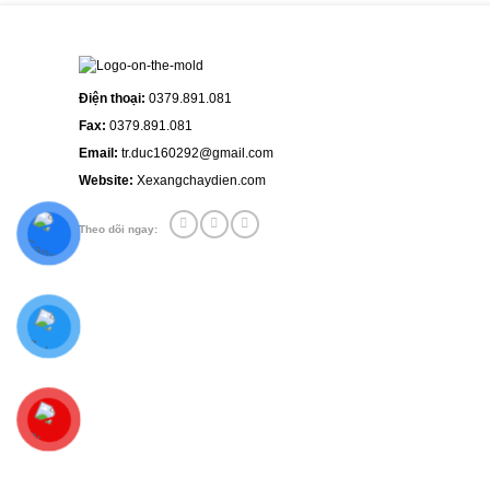
1 trên 5 sao
2 trên 5 sao
3 trên 5 sao
4 trên 5 sa
Đánh giá của bạn
Điện thoại:
0379.891.081
Fax:
0379.891.081
Email:
tr.duc160292@gmail.com
Website:
Xexangchaydien.com
Theo dõi ngay:
Thêm ảnh đánh giá
Các định dạng ảnh được chấp nhận: jpg,png.
Name
*