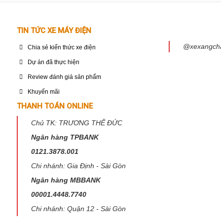
o
5 trên 5 sao
TIN TỨC XE MÁY ĐIỆN
@xexangch
Chia sẻ kiến thức xe điện
Dự án đã thực hiện
Review đánh giá sản phẩm
Khuyến mãi
THANH TOÁN ONLINE
Chủ TK: TRƯƠNG THẾ ĐỨC
Ngân hàng TPBANK
0121.3878.001
Chi nhánh: Gia Định - Sài Gòn
Email
*
Ngân hàng MBBANK
00001.4448.7740
Chi nhánh: Quận 12 - Sài Gòn