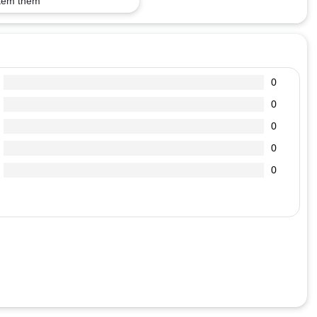
em thêm
0
0
0
0
0
“Động cơ điện xe Nouvo”