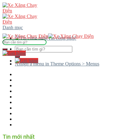
Skip
to
content
Danh mục
Tin công nghệ
Tìm
kiếm:
Tìm
kiếm:
Assign a menu in Theme Options > Menus
Tin mới nhất