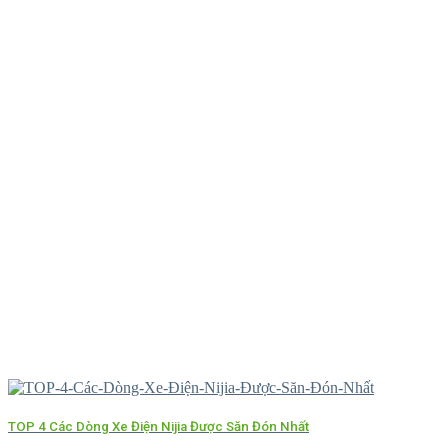
TOP 4 Các Dòng Xe Điện Nijia Được Săn Đón Nhất