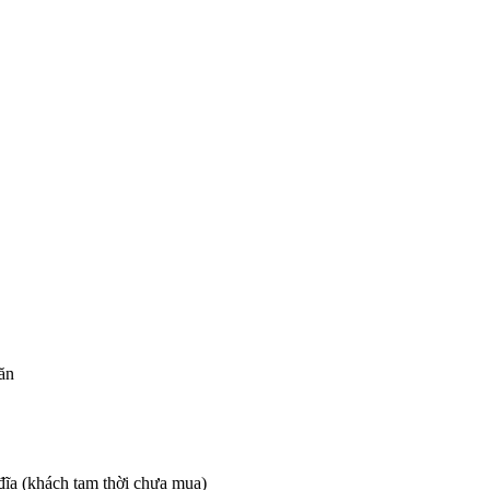
ăn
đĩa (khách tạm thời chưa mua)