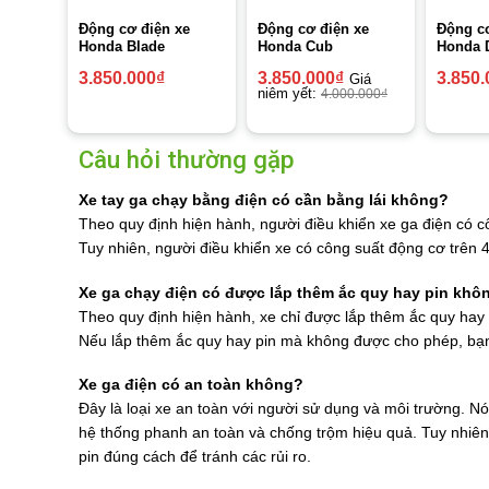
Động cơ điện xe
Động cơ điện xe
Động cơ
Honda Blade
Honda Cub
Honda 
3.850.000
₫
3.850.000
₫
3.850.
Giá
niêm yết:
4.000.000
₫
Câu hỏi thường gặp
Xe tay ga chạy bằng điện có cần bằng lái không?
Theo quy định hiện hành, người điều khiển xe ga điện có c
Tuy nhiên, người điều khiển xe có công suất động cơ trên 4
Xe ga chạy điện có được lắp thêm ắc quy hay pin khô
Theo quy định hiện hành, xe chỉ được lắp thêm ắc quy hay
Nếu lắp thêm ắc quy hay pin mà không được cho phép, bạn 
Xe ga điện có an toàn không?
Đây là loại xe an toàn với người sử dụng và môi trường. Nó
hệ thống phanh an toàn và chống trộm hiệu quả. Tuy nhiên
pin đúng cách để tránh các rủi ro.