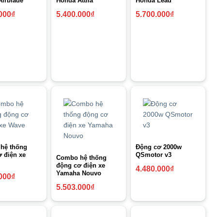
irblade
Honda Attila
Honda Lead
000
₫
5.400.000
₫
5.700.000
₫
hệ thống
Động cơ 2000w
 điện xe
QSmotor v3
Combo hệ thống
động cơ điện xe
4.480.000
₫
Yamaha Nouvo
000
₫
5.503.000
₫