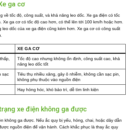
Xe ga cơ
g về tốc độ, công suất, và khả năng leo dốc. Xe ga điện có tốc
 Xe ga cơ có tốc độ cao hơn, có thể lên tới 100 km/h hoặc hơn.
g leo dốc của xe ga điện cũng kém hơn. Xe ga cơ có công suất
n.
XE GA CƠ
thấp,
Tốc độ cao nhưng không ổn định, công suất cao, khả
năng leo dốc tốt
n sạc
Tiêu thụ nhiều xăng, gây ô nhiễm, không cần sạc pin,
không phụ thuộc vào nguồn điện
Hay hỏng hóc, khó bảo trì, dễ tìm linh kiện
trạng xe điện không ga được
ện không ga được. Nếu ắc quy bị yếu, hỏng, chai, hoặc dây dẫn
ận được nguồn điện để vận hành. Cách khắc phục là thay ắc quy