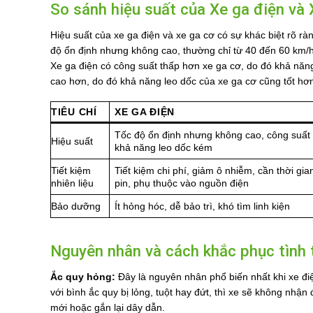
So sánh hiệu suất của Xe ga điện và 
Hiệu suất của xe ga điện và xe ga cơ có sự khác biệt rõ ràn
độ ổn định nhưng không cao, thường chỉ từ 40 đến 60 km/h.
Xe ga điện có công suất thấp hơn xe ga cơ, do đó khả năn
cao hơn, do đó khả năng leo dốc của xe ga cơ cũng tốt hơ
TIÊU CHÍ
XE GA ĐIỆN
Tốc độ ổn định nhưng không cao, công suất 
Hiệu suất
khả năng leo dốc kém
Tiết kiệm
Tiết kiệm chi phí, giảm ô nhiễm, cần thời gia
nhiên liệu
pin, phụ thuộc vào nguồn điện
Bảo dưỡng
Ít hỏng hóc, dễ bảo trì, khó tìm linh kiện
Nguyên nhân và cách khắc phục tình 
Ắc quy hỏng:
Đây là nguyên nhân phổ biến nhất khi xe đi
với bình ắc quy bị lỏng, tuột hay đứt, thì xe sẽ không nh
mới hoặc gắn lại dây dẫn.