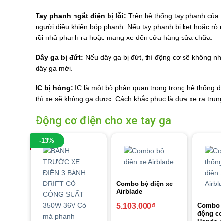
Tay phanh ngắt điện bị lỗi:
Trên hệ thống tay phanh của n
người điều khiển bóp phanh. Nếu tay phanh bị kẹt hoặc rò 
rồi nhả phanh ra hoặc mang xe đến cửa hàng sửa chữa.
Dây ga bị đứt:
Nếu dây ga bị đứt, thì động cơ sẽ không n
dây ga mới.
IC bị hỏng:
IC là một bộ phận quan trọng trong hệ thống đ
thì xe sẽ không ga được. Cách khắc phục là đưa xe ra tru
Động cơ điện cho xe tay ga
-13%
Combo bộ điện xe
Airblade
Combo 
5.103.000
₫
động cơ