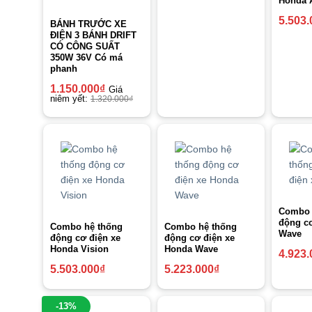
Honda A
5.503.
BÁNH TRƯỚC XE
ĐIỆN 3 BÁNH DRIFT
CÓ CÔNG SUẤT
350W 36V Có má
phanh
1.150.000
₫
Giá
niêm yết:
1.320.000
₫
Combo 
động cơ
Combo hệ thống
Combo hệ thống
Wave
động cơ điện xe
động cơ điện xe
Honda Vision
Honda Wave
4.923.
5.503.000
₫
5.223.000
₫
-13%