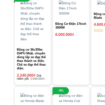
Động cơ
Blade
Động Cơ Điện 17Inch
4.600.
3000W
6.000.000
₫
5
out of
Động cơ 36v350w
DAPU Nhật, chuyên
dùng lắp xe đạp thể
thao thành xe điện.
Chế xe đạp thể thao
điện.
2.240.000
₫
Giá
niêm yết:
2.580.000
₫
-4%