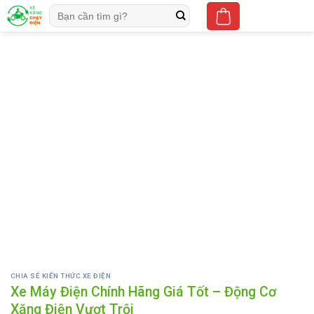
Skip
Tìm
to
kiếm:
content
CHIA SẺ KIẾN THỨC XE ĐIỆN
Xe Máy Điện Chính Hãng Giá Tốt – Động Cơ
Xăng Điện Vượt Trội